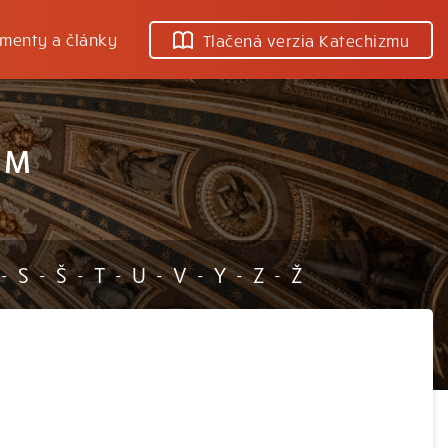
menty a články
Tlačená verzia Katechizmu
 M
S
Š
T
U
V
Y
Z
Ž
-
-
-
-
-
-
-
-