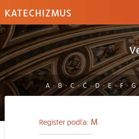
KATECHIZMUS
V
A
B
C
Č
D
E
F
G
-
-
-
-
-
-
-
M
Register podľa: