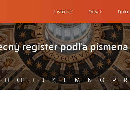
Listovať
Obsah
Doku
ecný register podľa písmena
H
CH
I
J
K
L
M
N
O
P
R
-
-
-
-
-
-
-
-
-
-
-