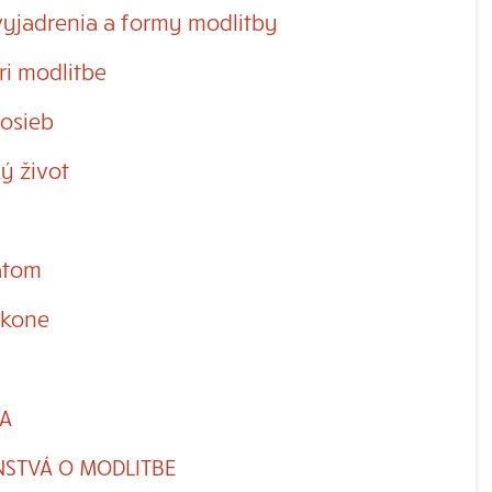
yjadrenia a formy modlitby
ri modlitbe
osieb
ý život
ätom
ákone
A
NSTVÁ O MODLITBE