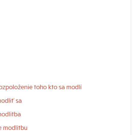
ozpoloženie toho kto sa modlí
odliť sa
modlitba
e modlitbu