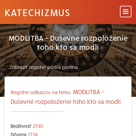
KATECHIZMUS
MODLITBA - Duševné rozpoloženie
toho kto sa modlí
MODLITBA -
Register odkazov na tému:
Duševné rozpoloženie toho kto sa modlí
Bedlivosť
2730
Dôvera
2734