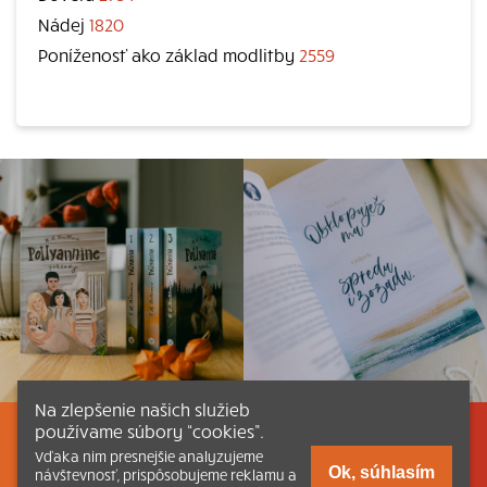
Nádej
1820
Poníženosť ako základ modlitby
2559
Na zlepšenie našich služieb
používame súbory “cookies”.
Listovať
Obsah
Dokumenty a články
Vďaka nim presnejšie analyzujeme
Ok, súhlasím
návštevnosť, prispôsobujeme reklamu a