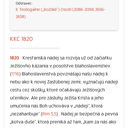
II. Teologálne („božské“) čnosti (2086-2094, 2656-
2658)
KKC 1820
1820
Kresťanská nádej sa rozvíja už od začiatku
Ježišovho kázania v posolstve blahoslavenstiev.
(
1716
) Blahoslavenstvá povznášajú našu nádej k
nebu ako k novej Zasľúbenej zemi; vyznačujú nádeji
cestu cez skúšky, ktoré očakávajú Ježišových
učeníkov. Ale pre zásluhy Ježiša Krista a jeho
umučenia nás Boh uchováva v „nádeji“, ktorá
„nezahanbuje“ (
Rim 5,5
) . Nádej je bezpečná a pevná
„kotva duše“, ktorá preniká až tam, „kam za nás ako