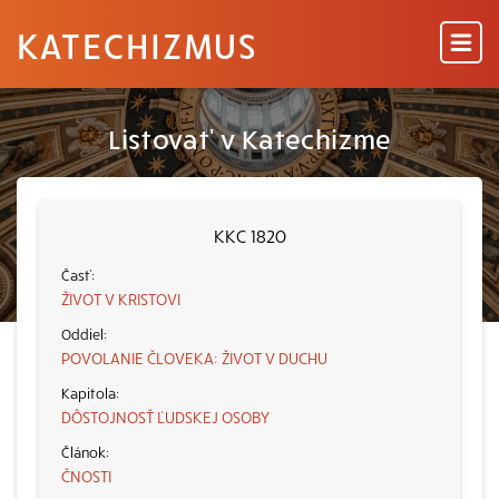
KATECHIZMUS
Listovať v Katechizme
KKC 1820
ŽIVOT V KRISTOVI
POVOLANIE ČLOVEKA: ŽIVOT V DUCHU
DÔSTOJNOSŤ ĽUDSKEJ OSOBY
ČNOSTI