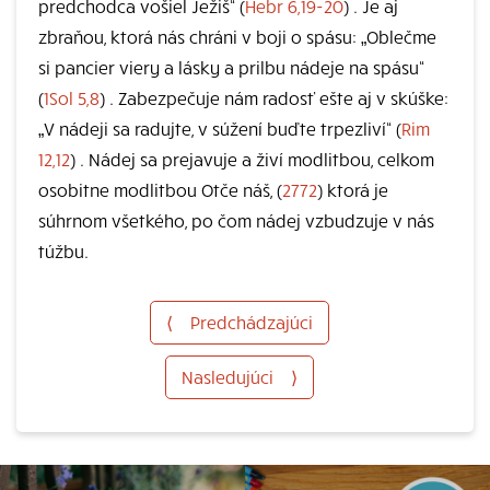
predchodca vošiel Ježiš“ (
Hebr 6,19-20
) . Je aj
zbraňou, ktorá nás chráni v boji o spásu: „Oblečme
si pancier viery a lásky a prilbu nádeje na spásu“
(
1Sol 5,8
) . Zabezpečuje nám radosť ešte aj v skúške:
„V nádeji sa radujte, v súžení buďte trpezliví“ (
Rim
12,12
) . Nádej sa prejavuje a živí modlitbou, celkom
osobitne modlitbou Otče náš, (
2772
) ktorá je
súhrnom všetkého, po čom nádej vzbudzuje v nás
túžbu.
⟨
Predchádzajúci
Nasledujúci
⟩