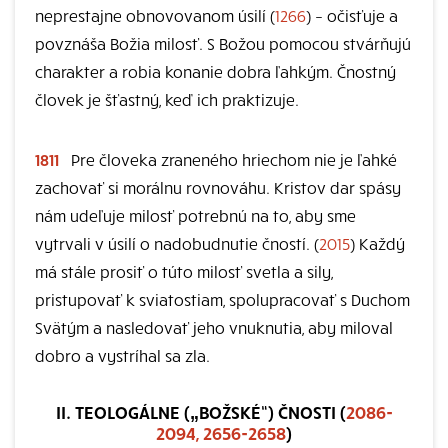
neprestajne obnovovanom úsilí (
1266
) – očisťuje a
povznáša Božia milosť. S Božou pomocou stvárňujú
charakter a robia konanie dobra ľahkým. Čnostný
človek je šťastný, keď ich praktizuje.
1811
Pre človeka zraneného hriechom nie je ľahké
zachovať si morálnu rovnováhu. Kristov dar spásy
nám udeľuje milosť potrebnú na to, aby sme
vytrvali v úsilí o nadobudnutie čností. (
2015
) Každý
má stále prosiť o túto milosť svetla a sily,
pristupovať k sviatostiam, spolupracovať s Duchom
Svätým a nasledovať jeho vnuknutia, aby miloval
dobro a vystríhal sa zla.
II. TEOLOGÁLNE („BOŽSKÉ“) ČNOSTI (
2086-
2094, 2656-2658
)