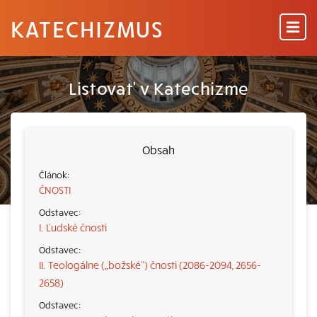
KATECHIZMUS
Listovať v Katechizme
Obsah
ČNOSTI
I. Ľudské čnosti
II. Teologálne („božské“) čnosti (2086-2094, 2656-
2658)