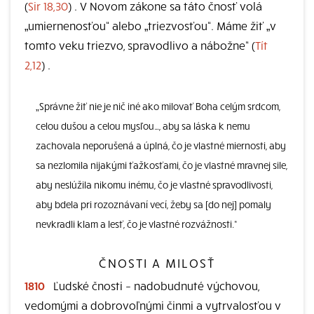
(
Sir 18,30
) . V Novom zákone sa táto čnosť volá
„umiernenosťou“ alebo „triezvosťou“. Máme žiť „v
tomto veku triezvo, spravodlivo a nábožne“ (
Tít
2,12
) .
„Správne žiť nie je nič iné ako milovať Boha celým srdcom,
celou dušou a celou mysľou…, aby sa láska k nemu
zachovala neporušená a úplná, čo je vlastné miernosti, aby
sa nezlomila nijakými ťažkosťami, čo je vlastné mravnej sile,
aby neslúžila nikomu inému, čo je vlastné spravodlivosti,
aby bdela pri rozoznávaní vecí, žeby sa [do nej] pomaly
nevkradli klam a lesť, čo je vlastné rozvážnosti.“
ČNOSTI A MILOSŤ
1810
Ľudské čnosti – nadobudnuté výchovou,
vedomými a dobrovoľnými činmi a vytrvalosťou v