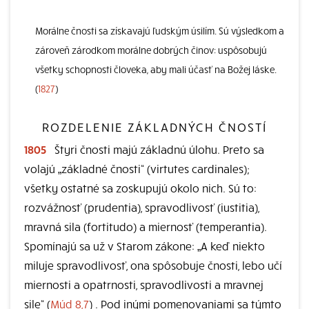
Morálne čnosti sa získavajú ľudským úsilím. Sú výsledkom a
zároveň zárodkom morálne dobrých činov: uspôsobujú
všetky schopnosti človeka, aby mali účasť na Božej láske.
(
1827
)
ROZDELENIE ZÁKLADNÝCH ČNOSTÍ
1805
Štyri čnosti majú základnú úlohu. Preto sa
volajú „základné čnosti“ (virtutes cardinales);
všetky ostatné sa zoskupujú okolo nich. Sú to:
rozvážnosť (prudentia), spravodlivosť (iustitia),
mravná sila (fortitudo) a miernosť (temperantia).
Spomínajú sa už v Starom zákone: „A keď niekto
miluje spravodlivosť, ona spôsobuje čnosti, lebo učí
miernosti a opatrnosti, spravodlivosti a mravnej
sile“ (
Múd 8,7
) . Pod inými pomenovaniami sa týmto