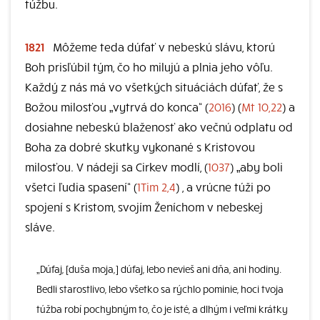
túžbu.
1821
Môžeme teda dúfať v nebeskú slávu, ktorú
Boh prisľúbil tým, čo ho milujú a plnia jeho vôľu.
Každý z nás má vo všetkých situáciách dúfať, že s
Božou milosťou „vytrvá do konca“ (
2016
) (
Mt 10,22
) a
dosiahne nebeskú blaženosť ako večnú odplatu od
Boha za dobré skutky vykonané s Kristovou
milosťou. V nádeji sa Cirkev modlí, (
1037
) „aby boli
všetci ľudia spasení“ (
1Tim 2,4
) , a vrúcne túži po
spojení s Kristom, svojím Ženíchom v nebeskej
sláve.
„Dúfaj, [duša moja,] dúfaj, lebo nevieš ani dňa, ani hodiny.
Bedli starostlivo, lebo všetko sa rýchlo pominie, hoci tvoja
túžba robí pochybným to, čo je isté, a dlhým i veľmi krátky