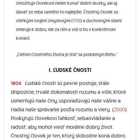
Umožňuje človekovi nielen konať dobré skutky, ale aj
dávať zo seba samého to najlepšie. Čnostný človek so
všetkými svojimi zmyslovými (
1768
) a duchovnými silami
smeruje k dobru, ide za ním a volí si ho v konkrétnom
konaní.
„Cieľom čnostného života je stať sa podobným Bohu.“
I. ĽUDSKÉ ČNOSTI
1804
Ľudské čnosti sú pevné postoje, stále
dispozície, trvalé dokonalosti rozumu a vôle, ktoré
usmerňujú naše činy, usporadúvajú naše vášne a
riadia naše správanie podľa rozumu a viery. (
2500
)
Poskytujú človekovi ľahkosť, sebaovládanie a
radosť, aby mohol viesť morálne dobrý život.
Čnostný človek je ten, ktorý slobodne koná dobro.