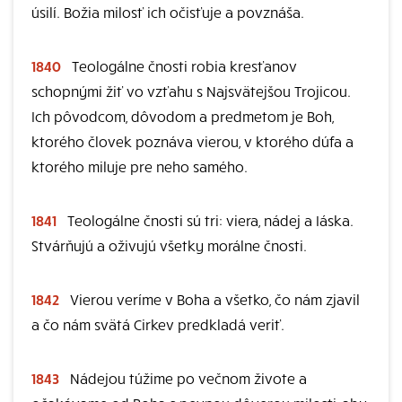
úsilí. Božia milosť ich očisťuje a povznáša.
1840
Teologálne čnosti robia kresťanov
schopnými žiť vo vzťahu s Najsvätejšou Trojicou.
Ich pôvodcom, dôvodom a predmetom je Boh,
ktorého človek poznáva vierou, v ktorého dúfa a
ktorého miluje pre neho samého.
1841
Teologálne čnosti sú tri: viera, nádej a Iáska.
Stvárňujú a oživujú všetky morálne čnosti.
1842
Vierou veríme v Boha a všetko, čo nám zjavil
a čo nám svätá Cirkev predkladá veriť.
1843
Nádejou túžime po večnom živote a