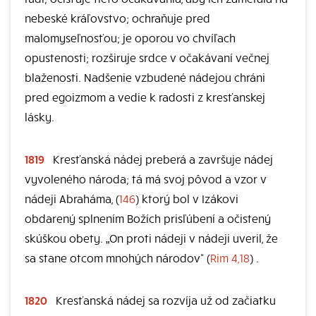
nebeské kráľovstvo; ochraňuje pred
malomyseľnosťou; je oporou vo chvíľach
opustenosti; rozširuje srdce v očakávaní večnej
blaženosti. Nadšenie vzbudené nádejou chráni
pred egoizmom a vedie k radosti z kresťanskej
lásky.
1819
Kresťanská nádej preberá a završuje nádej
vyvoleného národa; tá má svoj pôvod a vzor v
nádeji Abraháma, (
146
) ktorý bol v Izákovi
obdarený splnením Božích prisľúbení a očistený
skúškou obety. „On proti nádeji v nádeji uveril, že
sa stane otcom mnohých národov“ (
Rim 4,18
) .
1820
Kresťanská nádej sa rozvíja už od začiatku