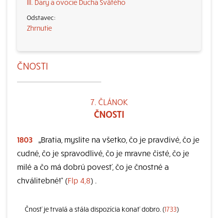
III. Dary a ovocie Ducha Svätého
Zhrnutie
ČNOSTI
7. ČLÁNOK
ČNOSTI
1803
„Bratia, myslite na všetko, čo je pravdivé, čo je
cudné, čo je spravodlivé, čo je mravne čisté, čo je
milé a čo má dobrú povesť, čo je čnostné a
chválitebné!“ (
Flp 4,8
) .
Čnosť je trvalá a stála dispozícia konať dobro. (
1733
)