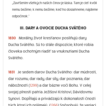
„Zavŕšením všetkých našich činov je láska. Tam je cieľ: kvôli
nemu bežíme; k nemu bežíme; keď ho dosiahneme, nájdeme
odpočinok.“
III. DARY A OVOCIE DUCHA SVÄTÉHO
1830
Morálny život kresťanov posilňujú dary
Ducha Svätého. Sú to stále dispozície, ktoré robia
človeka ochotným riadiť sa vnuknutiami Ducha
Svätého.
1831
Je sedem darov Ducha Svätého: dar múdrosti,
dar rozumu, dar rady, dar sily, dar poznania, dar
nábožnosti (
1299
) a dar bázne voči Bohu. V celej
svojej plnosti patria Ježišovi Kristovi, Dávidovmu
Synovi. Dopĺňajú a privádzajú k dokonalosti čnosti
tých, ktorí ich prijímajú. (
1266
) Spôsobujú, že veriaci