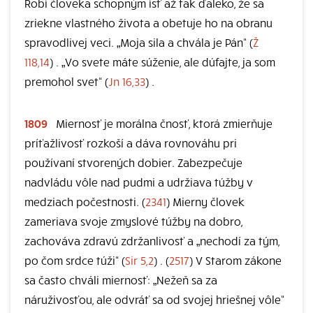
Robí človeka schopným ísť až tak ďaleko, že sa
zriekne vlastného života a obetuje ho na obranu
spravodlivej veci. „Moja sila a chvála je Pán“ (
Ž
118,14
) . „Vo svete máte súženie, ale dúfajte, ja som
premohol svet“ (
Jn 16,33
) .
1809
Miernosť je morálna čnosť, ktorá zmierňuje
príťažlivosť rozkoší a dáva rovnováhu pri
používaní stvorených dobier. Zabezpečuje
nadvládu vôle nad pudmi a udržiava túžby v
medziach počestnosti. (
2341
) Mierny človek
zameriava svoje zmyslové túžby na dobro,
zachováva zdravú zdržanlivosť a „nechodí za tým,
po čom srdce túži“ (
Sir 5,2
) . (
2517
) V Starom zákone
sa často chváli miernosť: „Nežeň sa za
náruživosťou, ale odvráť sa od svojej hriešnej vôle“