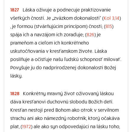
1827
Láska oživuje a podnecuje praktizovanie
všetkých čností. Je „zväzkom dokonalosti“ (
Kol 3,14
)
, je formou (stvárňujúcim princípom) čností; (
815
)
spája ich a navzájom ich zoraďuje; (
826
) je
prameňom a cieľom ich konkrétneho
uskutočňovania v kresťanskom živote. Láska
posilňuje a očisťuje našu ľudskú schopnosť milovať.
Povyšuje ju do nadprirodzenej dokonalosti Božej
lásky.
1828
Konkrétny mravný život oživovaný láskou
dáva kresťanovi duchovnú slobodu Božích detí.
Kresťan nestojí pred Bohom ako otrok v servilnom
strachu ani ako námezdný robotník, ktorý očakáva
plat, (
1972
) ale ako syn odpovedajúci na lásku toho,