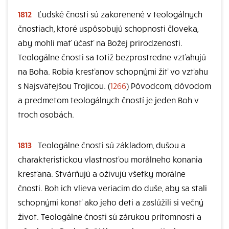
1812
Ľudské čnosti sú zakorenené v teologálnych
čnostiach, ktoré uspôsobujú schopnosti človeka,
aby mohli mať účasť na Božej prirodzenosti.
Teologálne čnosti sa totiž bezprostredne vzťahujú
na Boha. Robia kresťanov schopnými žiť vo vzťahu
s Najsvätejšou Trojicou. (
1266
) Pôvodcom, dôvodom
a predmetom teologálnych čností je jeden Boh v
troch osobách.
1813
Teologálne čnosti sú základom, dušou a
charakteristickou vlastnosťou morálneho konania
kresťana. Stvárňujú a oživujú všetky morálne
čnosti. Boh ich vlieva veriacim do duše, aby sa stali
schopnými konať ako jeho deti a zaslúžili si večný
život. Teologálne čnosti sú zárukou prítomnosti a