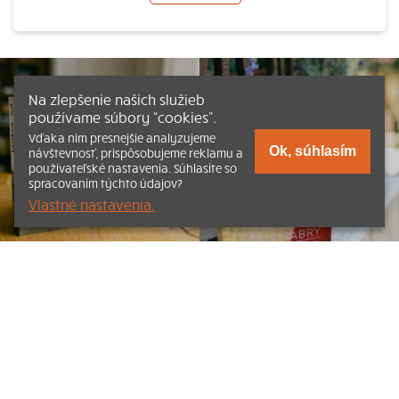
Na zlepšenie našich služieb
používame súbory “cookies”.
Vďaka nim presnejšie analyzujeme
Ok, súhlasím
návštevnosť, prispôsobujeme reklamu a
používateľské nastavenia. Súhlasíte so
spracovaním týchto údajov?
Vlastné nastavenia.
Listovať
Obsah
Dokumenty a články
Kontakt
Tlačená verzia Katechizmu
© 2026 katechizmus.sk |
Všetky práva vyhradené
| Táto stránka
funguje aj vďaka kresťanskému kníhkupectvu
Kumran.sk