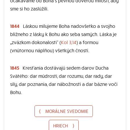
očakávame od Boha s pevnou dôverou milosti, aby
sme si ho zaslúžili.
1844
Láskou milujeme Boha nadovšetko a svojho
blížneho z lásky k Bohu ako seba samých. Láska je
„zväzkom dokonalosti“ (
Kol 3,14
) a formou
(vnútornou náplňou) všetkých čností.
1845
Kresťania dostávajú sedem darov Ducha
Svätého: dar múdrosti, dar rozumu, dar rady, dar
sily, dar poznania, dar nábožnosti a dar bázne voči
Bohu.
⟨
MORÁLNE SVEDOMIE
HRIECH
⟩