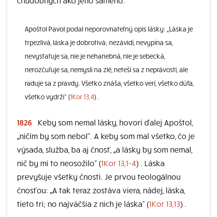
chudobných ako jeho samého.
Apoštol Pavol podal neporovnateľný opis lásky: „Láska je
trpezlivá, láska je dobrotivá; nezávidí, nevypína sa,
nevystatuje sa, nie je nehanebná, nie je sebecká,
nerozčuľuje sa, nemyslí na zlé, neteší sa z neprávosti, ale
raduje sa z pravdy. Všetko znáša, všetko verí, všetko dúfa,
všetko vydrží“ (
1Kor 13,4
) .
1826
Keby som nemal lásky, hovorí ďalej Apoštol,
„ničím by som nebol“. A keby som mal všetko, čo je
výsada, služba, ba aj čnosť, „a lásky by som nemal,
nič by mi to neosožilo“ (
1Kor 13,1-4
) . Láska
prevyšuje všetky čnosti. Je prvou teologálnou
čnosťou: „A tak teraz zostáva viera, nádej, láska,
tieto tri; no najväčšia z nich je láska“ (
1Kor 13,13
) .