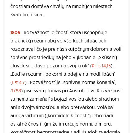
čnostiam dostáva chvály na mnohých miestach
Svätého písma.
1806
Rozvážnosť je čnosť, ktorá uschopňuje
praktický rozum, aby vo všetkých situáciách
rozoznával, čo je pre nás skutočným dobrom, a volil
správne prostriedky na jeho vykonanie. „Skúsený
človek si … dáva pozor na svoj krok“ (
Pr ís 14,15
) .
„Buďte rozumní, pokorní a bdejte na modlitbách“
(
1Pt 4,7
) . Rozvážnosť je „správna norma konania“,
(
1788
) píše svätý Tomáš po Aristotelovi. Rozvážnosť
sa nemá zamieňať s bojazlivosťou alebo strachom
ani s dvojtvárnosťou alebo pretvárkou. Volá sa
auriga virtutum („kormidelník čností“), lebo riadi
ostatné čnosti tým, že im určuje normu a mieru.
Rozvážnosť bezprostredne riadi úsudok svedomia.