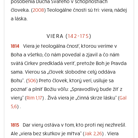
pôsobenia Ducha Svätého v schopnostiach
človeka. (
2008
) Teologálne čnosti sú tri: viera, nádej
a láska.
VIERA (
142-175
)
1814
Viera je teologálna čnosť, ktorou veríme v
Boha a všetko, čo nám povedal a zjavil a čo nám
svätá Cirkev predkladá veriť, pretože Boh je Pravda
sama. Vierou sa „človek slobodne celý oddáva
Bohu“. (
506
) Preto človek, ktorý verí, usiluje sa
poznať a plniť Božiu vôľu: „Spravodlivý bude žiť z
viery“ (
Rim 1,17
) . Živá viera je „činná skrze lásku“ (
Gal
5,6
) .
1815
Dar viery ostáva v tom, kto proti nej nezhrešil.
Ale „viera bez skutkov je mŕtva“ (
Jak 2,26
) . Viera