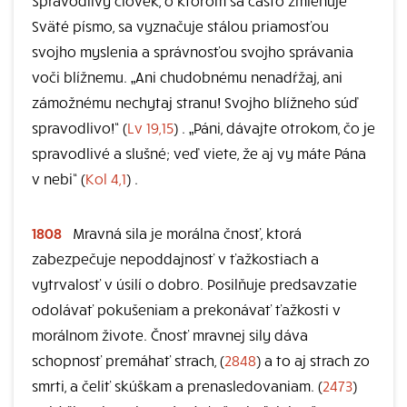
Spravodlivý človek, o ktorom sa často zmieňuje
Sväté písmo, sa vyznačuje stálou priamosťou
svojho myslenia a správnosťou svojho správania
voči blížnemu. „Ani chudobnému nenadŕžaj, ani
zámožnému nechytaj stranu! Svojho blížneho súď
spravodlivo!“ (
Lv 19,15
) . „Páni, dávajte otrokom, čo je
spravodlivé a slušné; veď viete, že aj vy máte Pána
v nebi“ (
Kol 4,1
) .
1808
Mravná sila je morálna čnosť, ktorá
zabezpečuje nepoddajnosť v ťažkostiach a
vytrvalosť v úsilí o dobro. Posilňuje predsavzatie
odolávať pokušeniam a prekonávať ťažkosti v
morálnom živote. Čnosť mravnej sily dáva
schopnosť premáhať strach, (
2848
) a to aj strach zo
smrti, a čeliť skúškam a prenasledovaniam. (
2473
)