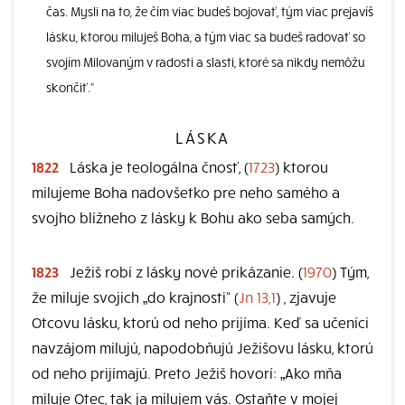
čas. Mysli na to, že čím viac budeš bojovať, tým viac prejavíš
lásku, ktorou miluješ Boha, a tým viac sa budeš radovať so
svojím Milovaným v radosti a slasti, ktoré sa nikdy nemôžu
skončiť.“
LÁSKA
1822
Láska je teologálna čnosť, (
1723
) ktorou
milujeme Boha nadovšetko pre neho samého a
svojho blížneho z lásky k Bohu ako seba samých.
1823
Ježiš robí z lásky nové prikázanie. (
1970
) Tým,
že miluje svojich „do krajnosti“ (
Jn 13,1
) , zjavuje
Otcovu lásku, ktorú od neho prijíma. Keď sa učeníci
navzájom milujú, napodobňujú Ježišovu lásku, ktorú
od neho prijímajú. Preto Ježiš hovorí: „Ako mňa
miluje Otec, tak ja milujem vás. Ostaňte v mojej