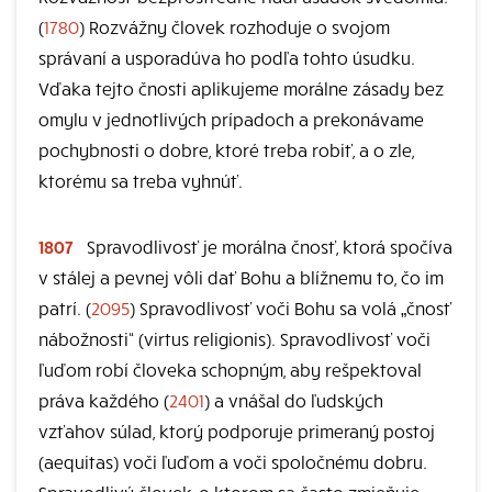
(
1780
) Rozvážny človek rozhoduje o svojom
správaní a usporadúva ho podľa tohto úsudku.
Vďaka tejto čnosti aplikujeme morálne zásady bez
omylu v jednotlivých prípadoch a prekonávame
pochybnosti o dobre, ktoré treba robiť, a o zle,
ktorému sa treba vyhnúť.
1807
Spravodlivosť je morálna čnosť, ktorá spočíva
v stálej a pevnej vôli dať Bohu a blížnemu to, čo im
patrí. (
2095
) Spravodlivosť voči Bohu sa volá „čnosť
nábožnosti“ (virtus religionis). Spravodlivosť voči
ľuďom robí človeka schopným, aby rešpektoval
práva každého (
2401
) a vnášal do ľudských
vzťahov súlad, ktorý podporuje primeraný postoj
(aequitas) voči ľuďom a voči spoločnému dobru.