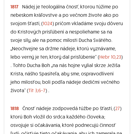
1817
Nádej je teologálna čnosť, ktorou túžime po
nebeskom kráľovstve a po večnom živote ako po
svojom šťastí, (
1024
) pričom vkladáme svoju dôveru
do Kristových prisľúbení a nespoliehame sa na
svoje sily, ale na pomoc milosti Ducha Svätého.
„Neochvejne sa držme nádeje, ktorú vyznávame,
lebo verný je ten, ktorý dal prisľúbenie“ (
Hebr 10,23
)
. Tohto Ducha Boh „na nás hojne vylial skrze Ježiša
Krista, nášho Spasiteľa, aby sme, ospravodlivení
jeho milosťou, boli podľa nádeje dedičmi večného
života“ (
Tít 3,6-7
) .
1818
Čnosť nádeje zodpovedá túžbe po šťastí, (
27
)
ktorú Boh vložil do srdca každého človeka;
osvojuje si očakávania, ktoré podnecujú činnosť
ľudí; očisťuje tieto očakávania, aby ich zamerala na