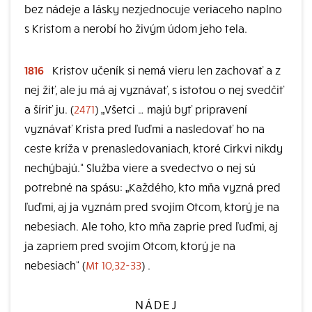
bez nádeje a lásky nezjednocuje veriaceho naplno
s Kristom a nerobí ho živým údom jeho tela.
1816
Kristov učeník si nemá vieru len zachovať a z
nej žiť, ale ju má aj vyznávať, s istotou o nej svedčiť
a šíriť ju. (
2471
) „Všetci … majú byť pripravení
vyznávať Krista pred ľuďmi a nasledovať ho na
ceste kríža v prenasledovaniach, ktoré Cirkvi nikdy
nechýbajú.“ Služba viere a svedectvo o nej sú
potrebné na spásu: „Každého, kto mňa vyzná pred
ľuďmi, aj ja vyznám pred svojím Otcom, ktorý je na
nebesiach. Ale toho, kto mňa zaprie pred ľuďmi, aj
ja zapriem pred svojím Otcom, ktorý je na
nebesiach“ (
Mt 10,32-33
) .
NÁDEJ