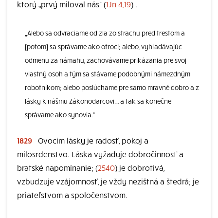
ktorý „prvý miloval nás“ (
1Jn 4,19
) .
„Alebo sa odvraciame od zla zo strachu pred trestom a
[potom] sa správame ako otroci; alebo, vyhľadávajúc
odmenu za námahu, zachovávame prikázania pre svoj
vlastný osoh a tým sa stávame podobnými námezdným
robotníkom; alebo poslúchame pre samo mravné dobro a z
lásky k nášmu Zákonodarcovi…, a tak sa konečne
správame ako synovia.“
1829
Ovocím lásky je radosť, pokoj a
milosrdenstvo. Láska vyžaduje dobročinnosť a
bratské napomínanie; (
2540
) je dobrotivá,
vzbudzuje vzájomnosť, je vždy nezištná a štedrá; je
priateľstvom a spoločenstvom.