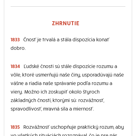
ZHRNUTIE
1833
Čnosť je trvalá a stála dispozícia konať
dobro.
1834
Ľudské čnosti sú stále dispozície rozumu a
vôle, ktoré usmerňujú naše činy, usporadúvajú naše
vášne a riadia naše správanie podľa rozumu a
viery. Možno ich zoskupiť okolo štyroch
základných čností, ktorými sú: rozvážnosť,
spravodlivosť, mravná sila a miernosť.
1835
Rozvážnosť uschopňuje praktický rozum, aby
vo všetkých situáciách rozoznával, čo je pre nás