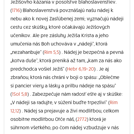
Ježišovho kázania v posolstve blahoslavenstiev.
(
1716
) Blahoslavenstvá povznášajú našu nádej k
nebu ako k novej Zasľúbenej zemi; vyznačujú nádeji
cestu cez skúšky, ktoré očakávajú Ježišových
učeníkov. Ale pre zásluhy Ježiša Krista a jeho
umučenia nás Boh uchováva v „nádeji“, ktorá
„nezahanbuje“ (
Rim 5,5
) . Nádej je bezpečná a pevná
„kotva duše“, ktorá preniká až tam, „kam za nás ako
predchodca vošiel Ježiš“ (
Hebr 6,19-20
) . Je aj
zbraňou, ktorá nás chráni v boji o spásu: „Oblečme
si pancier viery a lásky a prilbu nádeje na spásu“
(
1Sol 5,8
) . Zabezpečuje nám radosť ešte aj v skúške:
„V nádeji sa radujte, v súžení buďte trpezliví“ (
Rim
12,12
) . Nádej sa prejavuje a živí modlitbou, celkom
osobitne modlitbou Otče náš, (
2772
) ktorá je
súhrnom všetkého, po čom nádej vzbudzuje v nás