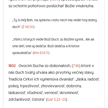
sú ochotní pohotovo poslúchať Božie vnuknutia.
„Ty si môj Boh; na správnu cestu nech ma vedie tvoj dobrý
duch“ (
Ž 143,10
) .
„Všetci, ktorých vedie Boží Duch, sú Božími synmi… Ale ak
sme deti, sme aj dedičia: Boží dedičia a Kristovi
spoludedičia“ (
Rim 8,14.17
) .
1832
Ovocím Ducha sú dokonalosti, (
736
) ktoré v
nás Duch Svätý utvára ako prvotiny večnej slávy.
Tradícia Cirkvi ich vymenúva dvanásť: „láska, radosť,
pokoj, trpezlivosť, zhovievavosť, dobrota,
láskavosť, vľúdnosť, vernosť, skromnosť,
zdržanlivosť, čistota“ (
Gal 5,22-23
) .