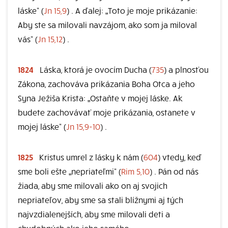
láske“ (
Jn 15,9
) . A ďalej: „Toto je moje prikázanie:
Aby ste sa milovali navzájom, ako som ja miloval
vás“ (
Jn 15,12
) .
1824
Láska, ktorá je ovocím Ducha (
735
) a plnosťou
Zákona, zachováva prikázania Boha Otca a jeho
Syna Ježiša Krista: „Ostaňte v mojej láske. Ak
budete zachovávať moje prikázania, ostanete v
mojej láske“ (
Jn 15,9-10
) .
1825
Kristus umrel z lásky k nám (
604
) vtedy, keď
sme boli ešte „nepriateľmi“ (
Rim 5,10
) . Pán od nás
žiada, aby sme milovali ako on aj svojich
nepriateľov, aby sme sa stali blížnymi aj tých
najvzdialenejších, aby sme milovali deti a