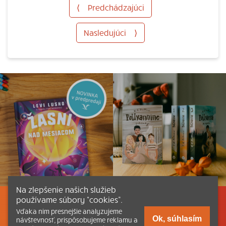
⟨
Predchádzajúci
Nasledujúci
⟩
Na zlepšenie našich služieb
používame súbory “cookies”.
Listovať
Obsah
Dokumenty a články
Vďaka nim presnejšie analyzujeme
Ok, súhlasím
návštevnosť, prispôsobujeme reklamu a