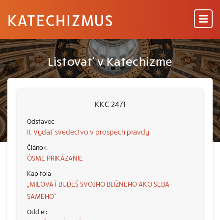
KATECHIZMUS
Listovať v Katechizme
KKC 2471
II. Vydať svedectvo v prospech pravdy
ÔSME PRIKÁZANIE
„MILOVAŤ BUDEŠ SVOJHO BLÍŽNEHO AKO SEBA
SAMÉHO“