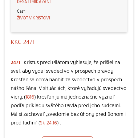
DESAŤ PRIKÁZANÍ
ŽIVOT V KRISTOVI
KKC 2471
2471
Kristus pred Pilátom vyhlasuje, že prišiel na
svet, aby vydal svedectvo v prospech pravdy.
Kresťan sa nemá hanbiť za svedectvo v prospech
nášho Pána. V situáciách, ktoré vyžadujú svedectvo
viery, (
1816
) kresťan ju má jednoznačne vyznať
podľa príkladu svätého Pavla pred jeho sudcami.
Má si zachovať „svedomie bez úhony pred Bohom i
pred ľuďmi“ (
Sk 24,16
) .