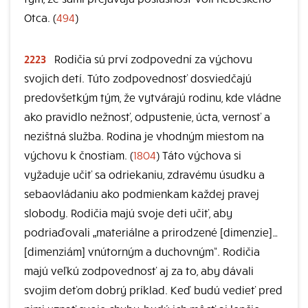
Otca. (
494
)
2223
Rodičia sú prví zodpovední za výchovu
svojich detí. Túto zodpovednosť dosviedčajú
predovšetkým tým, že vytvárajú rodinu, kde vládne
ako pravidlo nežnosť, odpustenie, úcta, vernosť a
nezištná služba. Rodina je vhodným miestom na
výchovu k čnostiam. (
1804
) Táto výchova si
vyžaduje učiť sa odriekaniu, zdravému úsudku a
sebaovládaniu ako podmienkam každej pravej
slobody. Rodičia majú svoje deti učiť, aby
podriaďovali „materiálne a prirodzené [dimenzie]…
[dimenziám] vnútorným a duchovným“. Rodičia
majú veľkú zodpovednosť aj za to, aby dávali
svojim deťom dobrý príklad. Keď budú vedieť pred