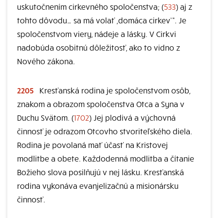
uskutočnením cirkevného spoločenstva; (
533
) aj z
tohto dôvodu… sa má volať ,domáca cirkev‘“. Je
spoločenstvom viery, nádeje a lásky. V Cirkvi
nadobúda osobitnú dôležitosť, ako to vidno z
Nového zákona.
2205
Kresťanská rodina je spoločenstvom osôb,
znakom a obrazom spoločenstva Otca a Syna v
Duchu Svätom. (
1702
) Jej plodivá a výchovná
činnosť je odrazom Otcovho stvoriteľského diela.
Rodina je povolaná mať účasť na Kristovej
modlitbe a obete. Každodenná modlitba a čítanie
Božieho slova posilňujú v nej lásku. Kresťanská
rodina vykonáva evanjelizačnú a misionársku
činnosť.