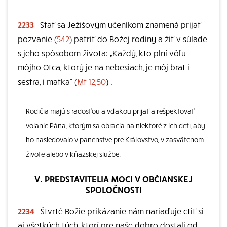
2233
Stať sa Ježišovým učeníkom znamená prijať
pozvanie (
542
) patriť do Božej rodiny a žiť v súlade
s jeho spôsobom života: „Každý, kto plní vôľu
môjho Otca, ktorý je na nebesiach, je môj brat i
sestra, i matka“ (
Mt 12,50
) .
Rodičia majú s radosťou a vďakou prijať a rešpektovať
volanie Pána, ktorým sa obracia na niektoré z ich detí, aby
ho nasledovalo v panenstve pre Kráľovstvo, v zasvätenom
živote alebo v kňazskej službe.
V. PREDSTAVITELIA MOCI V OBČIANSKEJ
SPOLOČNOSTI
2234
Štvrté Božie prikázanie nám nariaďuje ctiť si
aj všetkých tých, ktorí pre naše dobro dostali od