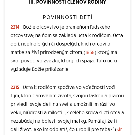
III. POVINNOSTI ČLENOV RODINY
POVINNOSTI DETÍ
2214
Božie otcovstvo je prameňom ľudského
otcovstva; na ňom sa zakladá úcta k rodičom. Úcta
detí, neplnoletých či dospelých, k ich otcovi a
matke sa živí prirodzeným citom, (
1858
) ktorý má
svoj pôvod vo zväzku, ktorý ich spája. Túto úctu
vyžaduje Božie prikázanie.
2215
Úcta k rodičom spočíva vo vďačnosti voči
tým, ktorí darovaním života, svojou láskou a prácou
priviedli svoje deti na svet a umožnili im rásť vo
veku, múdrosti a milosti: „Z celého srdca si cti otca a
nezabúdaj na bolesti svojej matky. Pamätaj, že ti
dali život. Ako im odplatíš, čo urobili pre teba?“ (
Sir