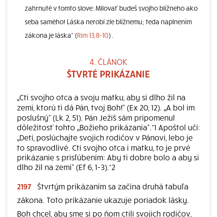
zahrnuté v tomto slove: Milovať budeš svojho blížneho ako
seba samého! Láska nerobí zle blížnemu; teda naplnením
zákona je láska“ (
Rim 13,8-10
) .
4. ČLÁNOK
ŠTVRTÉ PRIKÁZANIE
„Cti svojho otca a svoju matku, aby si dlho žil na
zemi, ktorú ti dá Pán, tvoj Boh!“ (Ex 20, 12). „A bol im
poslušný“ (Lk 2, 51). Pán Ježiš sám pripomenul
dôležitosť tohto „Božieho prikázania“.*1 Apoštol učí:
„Deti, poslúchajte svojich rodičov v Pánovi, lebo je
to spravodlivé. Cti svojho otca i matku, to je prvé
prikázanie s prisľúbením: Aby ti dobre bolo a aby si
dlho žil na zemi“ (Ef 6, 1-3).*2
2197
Štvrtým prikázaním sa začína druhá tabuľa
zákona. Toto prikázanie ukazuje poriadok lásky.
Boh chcel, aby sme si po ňom ctili svojich rodičov,