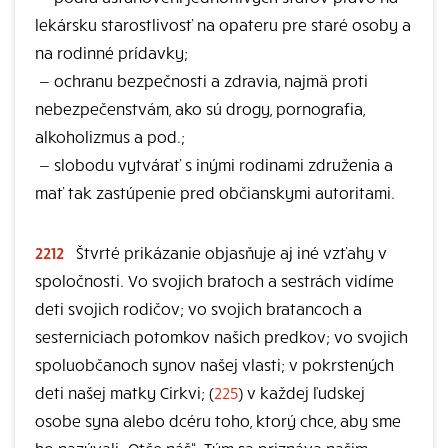
lekársku starostlivosť na opateru pre staré osoby a
na rodinné prídavky;
—
ochranu bezpečnosti a zdravia, najmä proti
nebezpečenstvám, ako sú drogy, pornografia,
alkoholizmus a pod.;
—
slobodu vytvárať s inými rodinami združenia a
mať tak zastúpenie pred občianskymi autoritami.
2212
Štvrté prikázanie objasňuje aj iné vzťahy v
spoločnosti. Vo svojich bratoch a sestrách vidíme
deti svojich rodičov; vo svojich bratancoch a
sesterniciach potomkov našich predkov; vo svojich
spoluobčanoch synov našej vlasti; v pokrstených
deti našej matky Cirkvi; (
225
) v každej ľudskej
osobe syna alebo dcéru toho, ktorý chce, aby sme