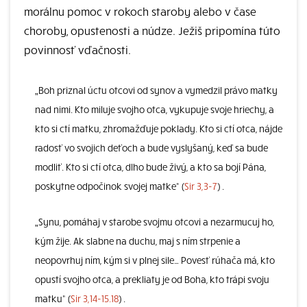
morálnu pomoc v rokoch staroby alebo v čase
choroby, opustenosti a núdze. Ježiš pripomína túto
povinnosť vďačnosti.
„Boh priznal úctu otcovi od synov a vymedzil právo matky
nad nimi. Kto miluje svojho otca, vykupuje svoje hriechy, a
kto si ctí matku, zhromažďuje poklady. Kto si ctí otca, nájde
radosť vo svojich deťoch a bude vyslyšaný, keď sa bude
modliť. Kto si ctí otca, dlho bude živý, a kto sa bojí Pána,
poskytne odpočinok svojej matke“ (
Sir 3,3-7
) .
„Synu, pomáhaj v starobe svojmu otcovi a nezarmucuj ho,
kým žije. Ak slabne na duchu, maj s ním strpenie a
neopovrhuj ním, kým si v plnej sile… Povesť rúhača má, kto
opustí svojho otca, a prekliaty je od Boha, kto trápi svoju
matku“ (
Sir 3,14-15.18
) .