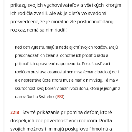
príkazy svojich vychovávateľov a všetkých, ktorým
ich rodičia zverili. Ale ak je dieťa vo svedomí
presvedčené, že je morálne zlé poslúchnuť daný
rozkaz, nemá sa ním riadiť.
Keď deti vyrastú, majú si naďalej ctiť svojich rodičov. Majú
predchádzať ich želania, ochotne ich prosiť o radu a
prijímať ich oprávnené napomenutia. Poslušnosť voči
rodičom prestáva osamostatnením sa (emancipáciou) detí,
ale neprestáva úcta, ktorú musia mať k nim vždy. Tá má v
skutočnosti svoj koreň v bázni voči Bohu, ktorá je jedným z
darov Ducha Svätého. (
1831
)
2218
Štvrté prikázanie pripomína deťom, ktoré
dospeli, ich zodpovednosť voči rodičom. Podľa
svojich možností im majú poskytovať hmotnú a