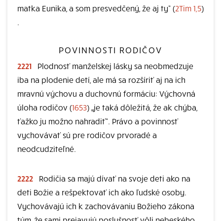
matka Eunika, a som presvedčený, že aj ty“ (
2Tim 1,5
)
.
POVINNOSTI RODIČOV
2221
Plodnosť manželskej lásky sa neobmedzuje
iba na plodenie detí, ale má sa rozšíriť aj na ich
mravnú výchovu a duchovnú formáciu: Výchovná
úloha rodičov (
1653
) „je taká dôležitá, že ak chýba,
ťažko ju možno nahradiť“. Právo a povinnosť
vychovávať sú pre rodičov prvoradé a
neodcudziteľné.
2222
Rodičia sa majú dívať na svoje deti ako na
deti Božie a rešpektovať ich ako ľudské osoby.
Vychovávajú ich k zachovávaniu Božieho zákona
tým, že sami prejavujú poslušnosť vôli nebeského