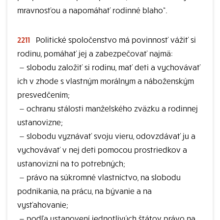
mravnosťou a napomáhať rodinné blaho“.
2211
Politické spoločenstvo má povinnosť vážiť si
rodinu, pomáhať jej a zabezpečovať najmä:
—
slobodu založiť si rodinu, mať deti a vychovávať
ich v zhode s vlastným morálnym a náboženským
presvedčením;
—
ochranu stálosti manželského zväzku a rodinnej
ustanovizne;
—
slobodu vyznávať svoju vieru, odovzdávať ju a
vychovávať v nej deti pomocou prostriedkov a
ustanovizní na to potrebných;
—
právo na súkromné vlastníctvo, na slobodu
podnikania, na prácu, na bývanie a na
vysťahovanie;
—
podľa ustanovení jednotlivých štátov právo na