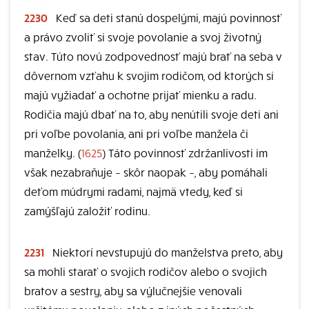
2230
Keď sa deti stanú dospelými, majú povinnosť
a právo zvoliť si svoje povolanie a svoj životný
stav. Túto novú zodpovednosť majú brať na seba v
dôvernom vzťahu k svojim rodičom, od ktorých si
majú vyžiadať a ochotne prijať mienku a radu.
Rodičia majú dbať na to, aby nenútili svoje deti ani
pri voľbe povolania, ani pri voľbe manžela či
manželky. (
1625
) Táto povinnosť zdržanlivosti im
však nezabraňuje – skôr naopak –, aby pomáhali
deťom múdrymi radami, najmä vtedy, keď si
zamýšľajú založiť rodinu.
2231
Niektorí nevstupujú do manželstva preto, aby
sa mohli starať o svojich rodičov alebo o svojich
bratov a sestry, aby sa výlučnejšie venovali