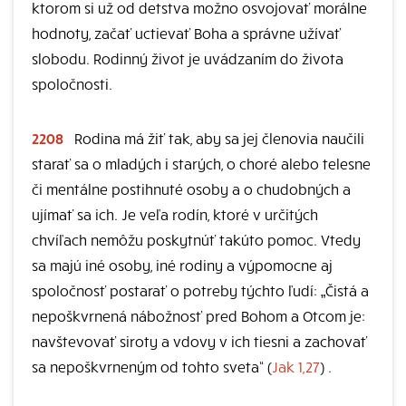
ktorom si už od detstva možno osvojovať morálne
hodnoty, začať uctievať Boha a správne užívať
slobodu. Rodinný život je uvádzaním do života
spoločnosti.
2208
Rodina má žiť tak, aby sa jej členovia naučili
starať sa o mladých i starých, o choré alebo telesne
či mentálne postihnuté osoby a o chudobných a
ujímať sa ich. Je veľa rodín, ktoré v určitých
chvíľach nemôžu poskytnúť takúto pomoc. Vtedy
sa majú iné osoby, iné rodiny a výpomocne aj
spoločnosť postarať o potreby týchto ľudí: „Čistá a
nepoškvrnená nábožnosť pred Bohom a Otcom je:
navštevovať siroty a vdovy v ich tiesni a zachovať
sa nepoškvrneným od tohto sveta“ (
Jak 1,27
) .