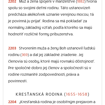
2202
Muž a žena spojení v manželstve (
1882
) tvoria
spolu so svojimi deťmi rodinu. Táto ustanovizeň
predcháza akékoľvek uznanie verejnou mocou; tá
je povinná ju prijať. Rodina sa má pokladať za
normálny základný vzťah, podľa ktorého sa majú
hodnotiť rozličné formy príbuzenstva.
2203
Stvorením muža a ženy Boh ustanovil ľudskú
rodinu (
369
) a dal jej základné zriadenie. Jej
členovia sú osoby, ktoré majú rovnakú dôstojnosť.
Pre spoločné dobro jej členov a spoločnosti sú v
rodine rozmanité zodpovednosti, práva a
povinnosti.
KRESŤANSKÁ RODINA (
1655-1658
)
2204
„Kresťanská rodina je osobitným prejavom a