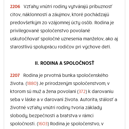
2206
Vzťahy vnútri rodiny vytvárajú príbuznosť
citov, náklonností a záujmov, ktoré pochádzajú
predovšetkým zo vzájomnej úcty osôb. Rodina je
privilegované spoločenstvo povolané
uskutočňovať spoločné uznesenia manželov, ako aj
starostlivú spoluprácu rodičov pri výchove detí.
II. RODINA A SPOLOČNOSŤ
2207
Rodina je prvotná bunka spoločenského
života. (
1880
) Je prirodzeným spoločenstvom, v
ktorom sú muž a žena povolaní (
372
) k darovaniu
seba v láske a v darovaní života. Autorita, stálosť a
životné vzťahy vnútri rodiny tvoria základy
slobody, bezpečnosti a bratstva v rámci
spoločnosti. (
1603
) Rodina je spoločenstvo, v