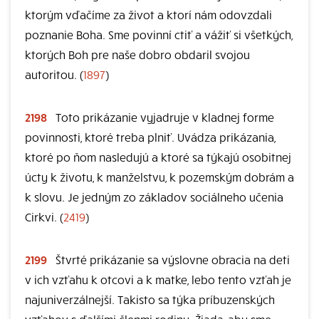
ktorým vďačíme za život a ktorí nám odovzdali
poznanie Boha. Sme povinní ctiť a vážiť si všetkých,
ktorých Boh pre naše dobro obdaril svojou
autoritou. (
1897
)
2198
Toto prikázanie vyjadruje v kladnej forme
povinnosti, ktoré treba plniť. Uvádza prikázania,
ktoré po ňom nasledujú a ktoré sa týkajú osobitnej
úcty k životu, k manželstvu, k pozemským dobrám a
k slovu. Je jedným zo základov sociálneho učenia
Cirkvi. (
2419
)
2199
Štvrté prikázanie sa výslovne obracia na deti
v ich vzťahu k otcovi a k matke, lebo tento vzťah je
najuniverzálnejší. Takisto sa týka príbuzenských