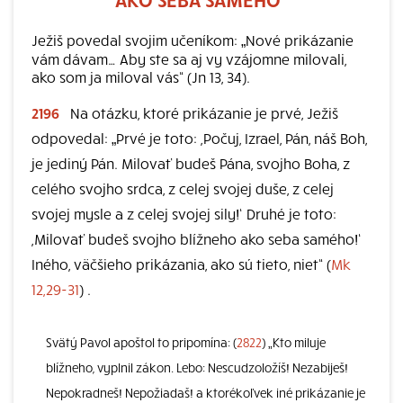
Ježiš povedal svojim učeníkom: „Nové prikázanie
vám dávam… Aby ste sa aj vy vzájomne milovali,
ako som ja miloval vás“ (Jn 13, 34).
2196
Na otázku, ktoré prikázanie je prvé, Ježiš
odpovedal: „Prvé je toto: ,Počuj, Izrael, Pán, náš Boh,
je jediný Pán. Milovať budeš Pána, svojho Boha, z
celého svojho srdca, z celej svojej duše, z celej
svojej mysle a z celej svojej sily!‘ Druhé je toto:
,Milovať budeš svojho blížneho ako seba samého!‘
Iného, väčšieho prikázania, ako sú tieto, niet“ (
Mk
12,29-31
) .
Svätý Pavol apoštol to pripomína: (
2822
) „Kto miluje
blížneho, vyplnil zákon. Lebo: Nescudzoložíš! Nezabiješ!
Nepokradneš! Nepožiadaš! a ktorékoľvek iné prikázanie je