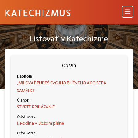
KATECHIZMUS
Listovať v Katechizme
Obsah
„MILOVAŤ BUDEŠ SVOJHO BLÍŽNEHO AKO SEBA
SAMÉHO“
ŠTVRTÉ PRIKÁZANIE
I. Rodina v Božom pláne