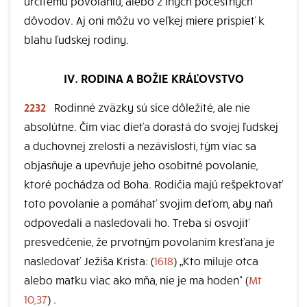
určitému povolaniu, alebo z iných počestných
dôvodov. Aj oni môžu vo veľkej miere prispieť k
blahu ľudskej rodiny.
IV. RODINA A BOŽIE KRÁĽOVSTVO
2232
Rodinné zväzky sú síce dôležité, ale nie
absolútne. Čím viac dieťa dorastá do svojej ľudskej
a duchovnej zrelosti a nezávislosti, tým viac sa
objasňuje a upevňuje jeho osobitné povolanie,
ktoré pochádza od Boha. Rodičia majú rešpektovať
toto povolanie a pomáhať svojim deťom, aby naň
odpovedali a nasledovali ho. Treba si osvojiť
presvedčenie, že prvotným povolaním kresťana je
nasledovať Ježiša Krista: (
1618
) „Kto miluje otca
alebo matku viac ako mňa, nie je ma hoden“ (
Mt
10,37
) .