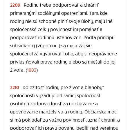
2209
Rodinu treba podporovať a chrániť
primeranými sociálnymi opatreniami. Tam, kde
rodiny nie sú schopné plniť svoje úlohy, majú iné
spoločenské celky povinnosť im pomáhať a
podporovať rodinnú ustanovizeň. Podľa princípu
subsidiarity (výpomoci) sa majú väčšie
spoločenstvá vyvarovať toho, aby si neoprávnene
privlastňovali práva rodiny alebo sa miešali do jej
života. (
1883
)
2210
Dôležitosť rodiny pre život a blahobyt
spoločnosti vyžaduje od samej spoločnosti
osobitnú zodpovednosť za udržiavanie a
upevňovanie manželstva a rodiny. Občianska moc
si má pokladať za vážnu povinnosť „uznať, chrániť a
podporovať ich pravú povahu, bedliť nad verejnou