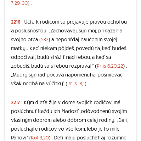
7,29-30
) .
2216
Úcta k rodičom sa prejavuje pravou ochotou
a poslušnosťou: „Zachovávaj, syn môj, prikázania
svojho otca (
532
) a nepohŕdaj naučením svojej
matky… Keď niekam pôjdeš, povedú ťa, keď budeš
odpočívať, budú strážiť nad tebou, a keď sa
zobudíš, budú sa s tebou rozprávať“ (
Pr ís 6,20.22
) .
„Múdry syn rád počúva napomenutia, posmievač
však nedbá na výčitky“ (
Pr ís 13,1
) .
2217
Kým dieťa žije v dome svojich rodičov, má
poslúchnuť každú ich žiadosť ,odôvodnenú svojím
vlastným dobrom alebo dobrom celej rodiny. „Deti,
poslúchajte rodičov vo všetkom, lebo je to milé
Pánovi“ (
Kol 3,20
) . Deti majú poslúchať aj rozumné