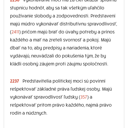
stupnicu hodnôt, aby sa tak všetkým uľahčilo
používanie slobody a zodpovednosti. Predstavení
majú múdro vykonávať distributívnu spravodlivosť,
(
2411
) pričom majú brať do úvahy potreby a prínos
každého a mať na zreteli svornosť a pokoj. Majú
dbať na to, aby predpisy a nariadenia, ktoré
vydávajú, neuvádzali do pokušenia tým, že by
kládli osobný záujem proti záujmu spoločnosti.
2237
Predstavitelia politickej moci sú povinní
rešpektovať základné práva ľudskej osoby. Majú
vykonávať spravodlivosť ľudsky (
357
) a
rešpektovať pritom právo každého, najmä právo
rodín a núdznych.