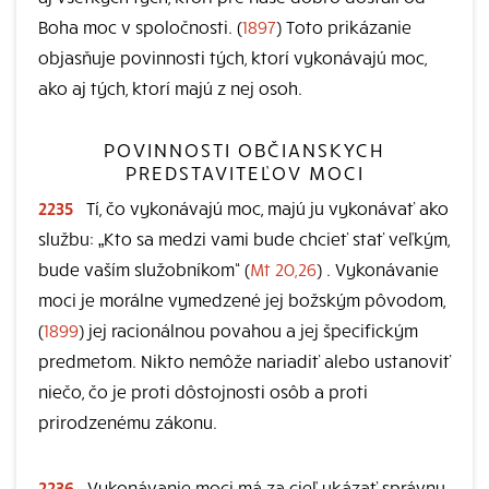
Boha moc v spoločnosti. (
1897
) Toto prikázanie
objasňuje povinnosti tých, ktorí vykonávajú moc,
ako aj tých, ktorí majú z nej osoh.
POVINNOSTI OBČIANSKYCH
PREDSTAVITEĽOV MOCI
2235
Tí, čo vykonávajú moc, majú ju vykonávať ako
službu: „Kto sa medzi vami bude chcieť stať veľkým,
bude vaším služobníkom“ (
Mt 20,26
) . Vykonávanie
moci je morálne vymedzené jej božským pôvodom,
(
1899
) jej racionálnou povahou a jej špecifickým
predmetom. Nikto nemôže nariadiť alebo ustanoviť
niečo, čo je proti dôstojnosti osôb a proti
prirodzenému zákonu.
2236
Vykonávanie moci má za cieľ ukázať správnu