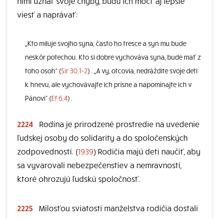
nimi uznať svoje chyby, budú ich môcť aj lepšie
viesť a naprávať:
„Kto miluje svojho syna, často ho tresce a syn mu bude
neskôr potechou. Kto si dobre vychováva syna, bude mať z
toho osoh“ (
Sir 30,1-2
) . „A vy, otcovia, nedráždite svoje deti
k hnevu, ale vychovávajte ich prísne a napomínajte ich v
Pánovi“ (
Ef 6,4
) .
2224
Rodina je prirodzené prostredie na uvedenie
ľudskej osoby do solidarity a do spoločenských
zodpovedností. (
1939
) Rodičia majú deti naučiť, aby
sa vyvarovali nebezpečenstiev a nemravností,
ktoré ohrozujú ľudskú spoločnosť.
2225
Milosťou sviatosti manželstva rodičia dostali