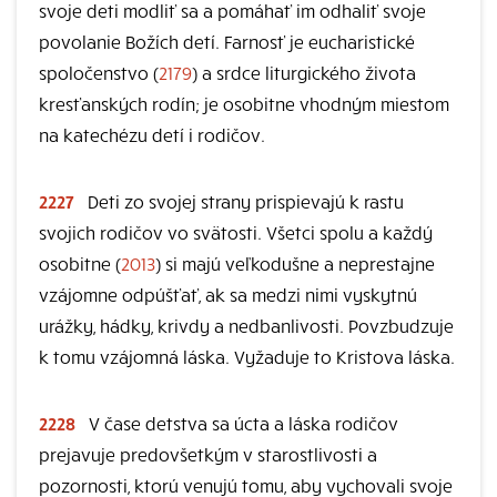
svoje deti modliť sa a pomáhať im odhaliť svoje
povolanie Božích detí. Farnosť je eucharistické
spoločenstvo (
2179
) a srdce liturgického života
kresťanských rodín; je osobitne vhodným miestom
na katechézu detí i rodičov.
2227
Deti zo svojej strany prispievajú k rastu
svojich rodičov vo svätosti. Všetci spolu a každý
osobitne (
2013
) si majú veľkodušne a neprestajne
vzájomne odpúšťať, ak sa medzi nimi vyskytnú
urážky, hádky, krivdy a nedbanlivosti. Povzbudzuje
k tomu vzájomná láska. Vyžaduje to Kristova láska.
2228
V čase detstva sa úcta a láska rodičov
prejavuje predovšetkým v starostlivosti a
pozornosti, ktorú venujú tomu, aby vychovali svoje