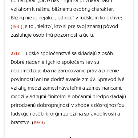
ho nazývali „Otče náš“. Tým sa priznáva našim
vzťahom k nášmu blížnemu osobný charakter.
Blížny nie je nejaký „jedinec“ v ľudskom kolektíve;
(
1931
) je to „niekto“, kto si pre svoj známy pôvod
zasluhuje osobitnú pozornosť a úctu.
2213
Ľudské spoločenstvá sa skladajú z osôb.
Dobré riadenie týchto spoločenstiev sa
neobmedzuje iba na zaručovanie práv a plnenie
povinností ani na dodržiavanie zmlúv. Spravodlivé
vzťahy medzi zamestnávateľmi a zamestnancami,
medzi vládnymi činiteľmi a občanmi predpokladajú
prirodzenú dobroprajnosť v zhode s dôstojnosťou
ľudských osôb, ktorým záleží na spravodlivosti a
bratstve. (
1939
)