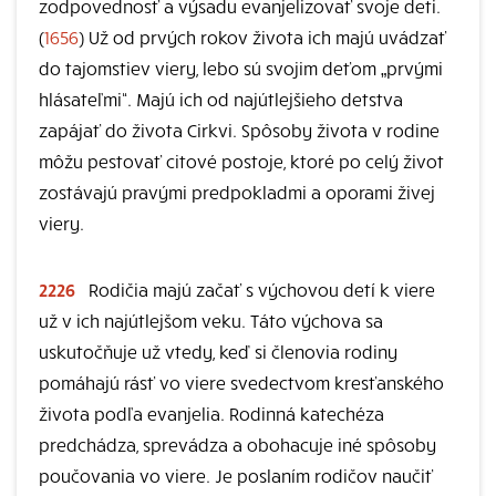
zodpovednosť a výsadu evanjelizovať svoje deti.
(
1656
) Už od prvých rokov života ich majú uvádzať
do tajomstiev viery, lebo sú svojim deťom „prvými
hlásateľmi“. Majú ich od najútlejšieho detstva
zapájať do života Cirkvi. Spôsoby života v rodine
môžu pestovať citové postoje, ktoré po celý život
zostávajú pravými predpokladmi a oporami živej
viery.
2226
Rodičia majú začať s výchovou detí k viere
už v ich najútlejšom veku. Táto výchova sa
uskutočňuje už vtedy, keď si členovia rodiny
pomáhajú rásť vo viere svedectvom kresťanského
života podľa evanjelia. Rodinná katechéza
predchádza, sprevádza a obohacuje iné spôsoby
poučovania vo viere. Je poslaním rodičov naučiť