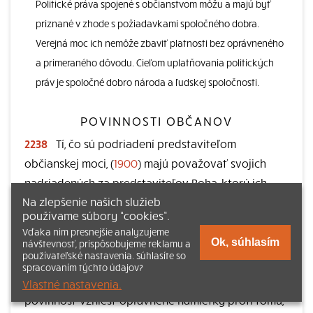
Politické práva spojené s občianstvom môžu a majú byť
priznané v zhode s požiadavkami spoločného dobra.
Verejná moc ich nemôže zbaviť platnosti bez oprávneného
a primeraného dôvodu. Cieľom uplatňovania politických
práv je spoločné dobro národa a ľudskej spoločnosti.
POVINNOSTI OBČANOV
2238
Tí, čo sú podriadení predstaviteľom
občianskej moci, (
1900
) majú považovať svojich
nadriadených za predstaviteľov Boha, ktorý ich
Na zlepšenie našich služieb
ustanovil za správcov svojich darov: „Kvôli Pánovi
používame súbory “cookies”.
sa podriaďujte každej ľudskej ustanovizni… ako
Vďaka nim presnejšie analyzujeme
slobodní, ale nie takí, čo slobodu majú za prikrývku
Ok, súhlasím
návštevnosť, prispôsobujeme reklamu a
používateľské nastavenia. Súhlasíte so
zloby, ale ako Boží služobníci“ (
1Pt 2,13.16
) . Lojálna
spracovaním týchto údajov?
spolupráca občanov zahŕňa právo a niekedy aj
Vlastné nastavenia.
povinnosť vzniesť oprávnené námietky proti tomu,