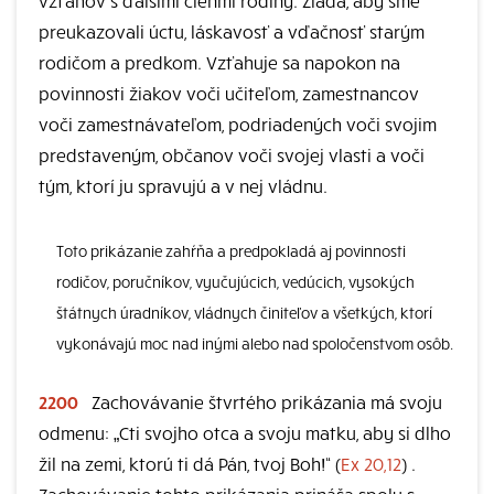
vzťahov s ďalšími členmi rodiny. Žiada, aby sme
preukazovali úctu, láskavosť a vďačnosť starým
rodičom a predkom. Vzťahuje sa napokon na
povinnosti žiakov voči učiteľom, zamestnancov
voči zamestnávateľom, podriadených voči svojim
predstaveným, občanov voči svojej vlasti a voči
tým, ktorí ju spravujú a v nej vládnu.
Toto prikázanie zahŕňa a predpokladá aj povinnosti
rodičov, poručníkov, vyučujúcich, vedúcich, vysokých
štátnych úradníkov, vládnych činiteľov a všetkých, ktorí
vykonávajú moc nad inými alebo nad spoločenstvom osôb.
2200
Zachovávanie štvrtého prikázania má svoju
odmenu: „Cti svojho otca a svoju matku, aby si dlho
žil na zemi, ktorú ti dá Pán, tvoj Boh!“ (
Ex 20,12
) .