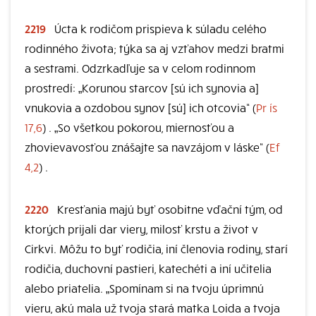
2219
Úcta k rodičom prispieva k súladu celého
rodinného života; týka sa aj vzťahov medzi bratmi
a sestrami. Odzrkadľuje sa v celom rodinnom
prostredí: „Korunou starcov [sú ich synovia a]
vnukovia a ozdobou synov [sú] ich otcovia“ (
Pr ís
17,6
) . „So všetkou pokorou, miernosťou a
zhovievavosťou znášajte sa navzájom v láske“ (
Ef
4,2
) .
2220
Kresťania majú byť osobitne vďační tým, od
ktorých prijali dar viery, milosť krstu a život v
Cirkvi. Môžu to byť rodičia, iní členovia rodiny, starí
rodičia, duchovní pastieri, katechéti a iní učitelia
alebo priatelia. „Spomínam si na tvoju úprimnú
vieru, akú mala už tvoja stará matka Loida a tvoja