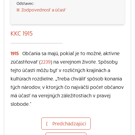
III. Zodpovednosť a účasť
KKC 1915
1915
Občania sa majú, pokiaľ je to možné, aktívne
zúčastňovať (
2239
) na verejnom živote. Spôsoby
tejto účasti môžu byť v rozličných krajinách a
kultúrach rozdielne. „Treba chváliť spôsob konania
tých národov, v ktorých čo najväčší počet občanov
má účasť na verejných záležitostiach v pravej
slobode.“
⟨
Predchádzajúci