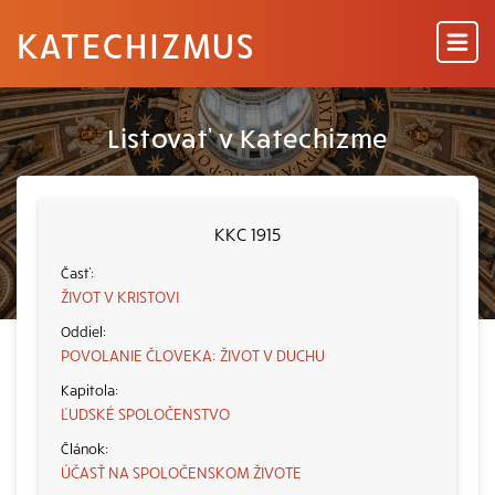
KATECHIZMUS
Listovať v Katechizme
KKC 1915
ŽIVOT V KRISTOVI
POVOLANIE ČLOVEKA: ŽIVOT V DUCHU
ĽUDSKÉ SPOLOČENSTVO
ÚČASŤ NA SPOLOČENSKOM ŽIVOTE