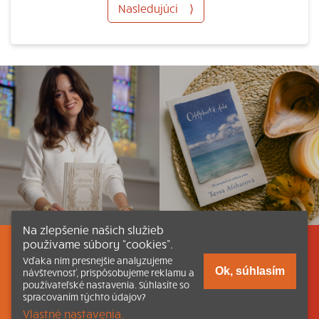
Nasledujúci
⟩
Na zlepšenie našich služieb
používame súbory “cookies”.
Listovať
Obsah
Dokumenty a články
Vďaka nim presnejšie analyzujeme
Ok, súhlasím
návštevnosť, prispôsobujeme reklamu a
používateľské nastavenia. Súhlasíte so
Kontakt
Tlačená verzia Katechizmu
spracovaním týchto údajov?
Vlastné nastavenia.
© 2026 katechizmus.sk |
Všetky práva vyhradené
| Táto stránka