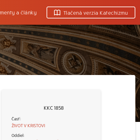
menty a články
Tlačená verzia Katechizmu
KKC 1858
ŽIVOT V KRISTOVI