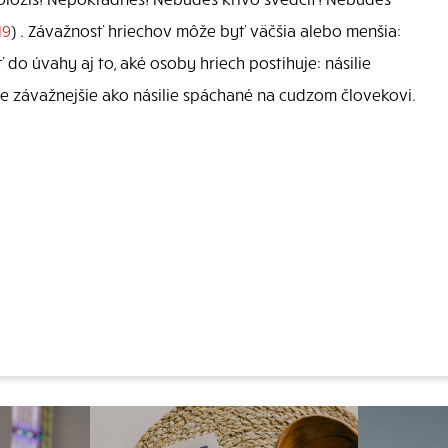
19
) . Závažnosť hriechov môže byť väčšia alebo menšia:
 do úvahy aj to, aké osoby hriech postihuje: násilie
be závažnejšie ako násilie spáchané na cudzom človekovi.