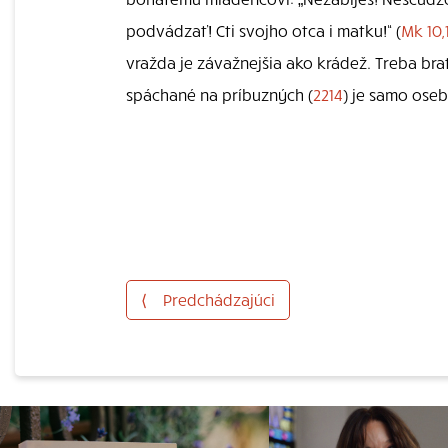
podvádzať! Cti svojho otca i matku!“ (
Mk 10,
vražda je závažnejšia ako krádež. Treba brať
spáchané na príbuzných (
2214
) je samo ose
⟨
Predchádzajúci