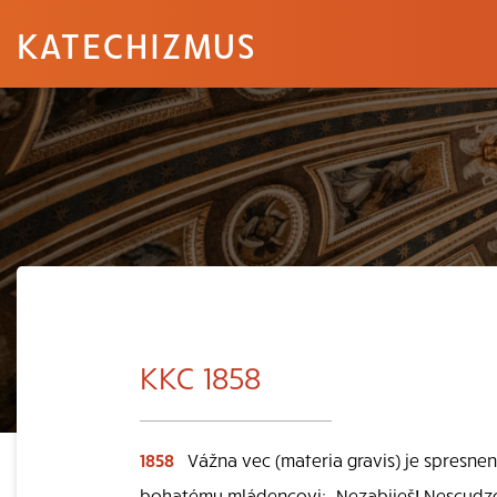
KATECHIZMUS
KKC 1858
1858
Vážna vec (materia gravis) je spresnen
bohatému mládencovi: „Nezabiješ! Nescudzo