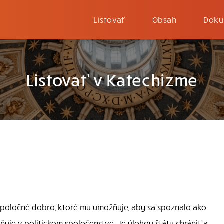
Listovať
Obsah
Doku
Listovať v Katechizme
poločné dobro, ktoré mu umožňuje, aby sa spoznalo ako
ňuje v politickom spoločenstve. Je úlohou štátu chrániť a