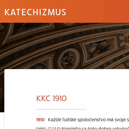
KATECHIZMUS
KKC 1910
1910
Každé ľudské spoločenstvo má svoje s
také. (
2244
) Najplnšie sa toto dobro uskutoč