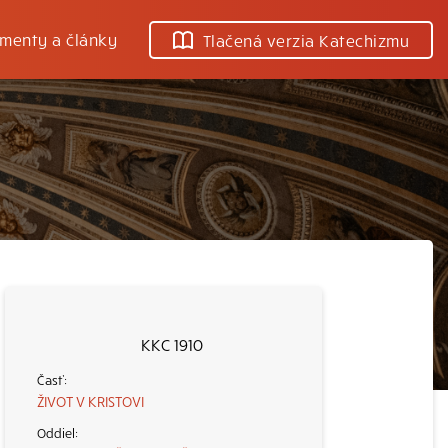
menty a články
Tlačená verzia Katechizmu
KKC 1910
ŽIVOT V KRISTOVI