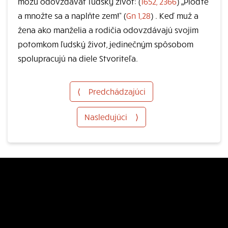
môžu odovzdávať ľudský život: (
1652, 2366
) „Ploďte
a množte sa a naplňte zem!“ (
Gn 1,28
) . Keď muž a
žena ako manželia a rodičia odovzdávajú svojim
potomkom ľudský život, jedinečným spôsobom
spolupracujú na diele Stvoriteľa.
⟨
Predchádzajúci
Nasledujúci
⟩