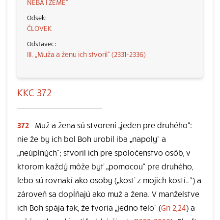
NEBA I ZEME“
ČLOVEK
III. „Muža a ženu ich stvoril“ (2331-2336)
KKC 372
372
Muž a žena sú stvorení „jeden pre druhého“:
nie že by ich bol Boh urobil iba „napoly“ a
„neúplných“; stvoril ich pre spoločenstvo osôb, v
ktorom každý môže byť „pomocou“ pre druhého,
lebo sú rovnakí ako osoby („kosť z mojich kostí…“) a
zároveň sa dopĺňajú ako muž a žena. V manželstve
ich Boh spája tak, že tvoria „jedno telo“ (
Gn 2,24
) a