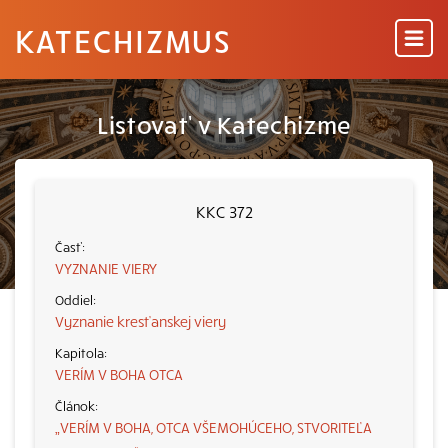
KATECHIZMUS
Listovať v Katechizme
KKC 372
VYZNANIE VIERY
Vyznanie kresťanskej viery
VERÍM V BOHA OTCA
„VERÍM V BOHA, OTCA VŠEMOHÚCEHO, STVORITEĽA