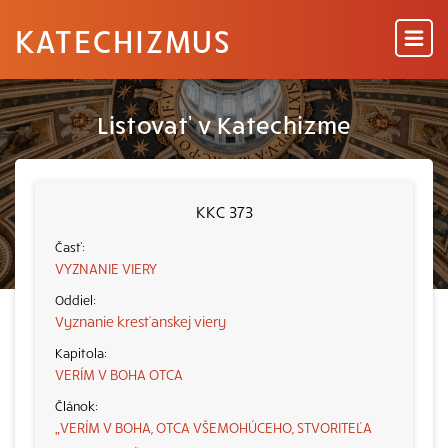
KATECHIZMUS
Listovať v Katechizme
KKC 373
VYZNANIE VIERY
Vyznanie kresťanskej viery
VERÍM V BOHA OTCA
„VERÍM V BOHA, OTCA VŠEMOHÚCEHO, STVORITEĽA