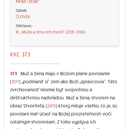
NEBA I ZEME“
ČLOVEK
III. „Muža a ženu ich stvoril“ (2331-2336)
KKC 373
373
Muž a žena majú v Božom pláne povolanie
(
307
) „podmaniť si“ zem ako Boží „správcovia“. Táto
zvrchovanosť nesmie byť svojvoľnou a
deštruktívnou nadvládou. Muž a žena, stvorení na
obraz Stvoriteľa, (
2415
) ktorý miluje všetko, čo je, sú
povolaní mať účasť na Božej prozreteľnosti voči
ostatným stvoreniam. Z toho vyplýva ich