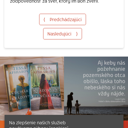
zodpovednosť za svet, ktorý im Boh zveril.
⟨
Predchádzajúci
Nasledujúci
⟩
Na zlepšenie našich služieb