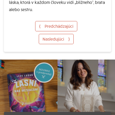
láska, ktorá v každom človeku vidí „blížneho“, brata
alebo sestru.
⟨
Predchádzajúci
Nasledujúci
⟩