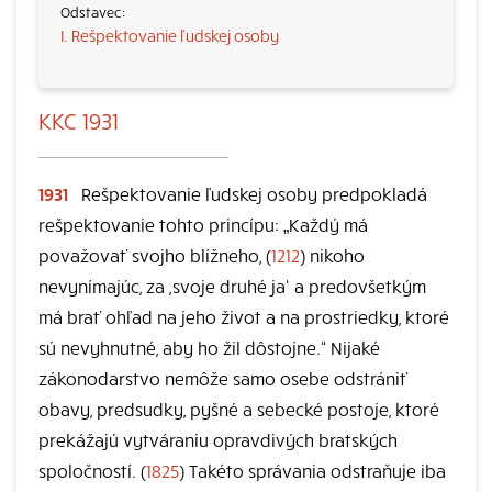
I. Rešpektovanie ľudskej osoby
KKC 1931
1931
Rešpektovanie ľudskej osoby predpokladá
rešpektovanie tohto princípu: „Každý má
považovať svojho blížneho, (
1212
) nikoho
nevynímajúc, za ,svoje druhé ja‘ a predovšetkým
má brať ohľad na jeho život a na prostriedky, ktoré
sú nevyhnutné, aby ho žil dôstojne.“ Nijaké
zákonodarstvo nemôže samo osebe odstrániť
obavy, predsudky, pyšné a sebecké postoje, ktoré
prekážajú vytváraniu opravdivých bratských
spoločností. (
1825
) Takéto správania odstraňuje iba