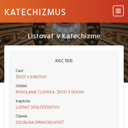
KATECHIZMUS
Listovať v Katechizme
KKC 1931
ŽIVOT V KRISTOVI
POVOLANIE ČLOVEKA: ŽIVOT V DUCHU
ĽUDSKÉ SPOLOČENSTVO
SOCIÁLNA SPRAVODLIVOSŤ