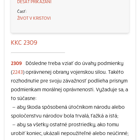
DESAŤ PRIKÁZANÍ
ŽIVOT V KRISTOVI
KKC 2309
2309
Dôsledne treba vziať do úvahy podmienky
(
2243
) oprávnenej obrany vojenskou silou. Takéto
rozhodnutie pre svoju závažnosť podlieha prísnym
podmienkam morálnej oprávnenosti. Vyžaduje sa, a
to súčasne:
—
aby škoda spôsobená útočníkom národu alebo
spoločenstvu národov bola trvalá, ťažká a istá;
—
aby sa všetky ostatné prostriedky, ako tomu
urobiť koniec, ukázali nepoužiteľné alebo neúčinné;