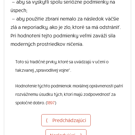
—
aby sa vyskytli spolu seriózne podmienky na
úspech;
—
aby použitie zbraní nemalo za následok väčšie
zlá a neporiadky, ako je zlo, ktoré sa má odstrániť.
Pri hodnotení tejto podmienky veľmi zaváži sila
moderných prostriedkov ničenia.
Toto sú tradičné prvky, ktoré sa uvádzajú v učení o
takzvanej „spravodlivej vojne“.
Hodnotenie týchto podmienok morálnej oprávnenosti patrí
rozvážnemu úsudku tých, ktorí majú zodpovednosť za
spoločné dobro. (
1897
)
⟨
Predchádzajúci