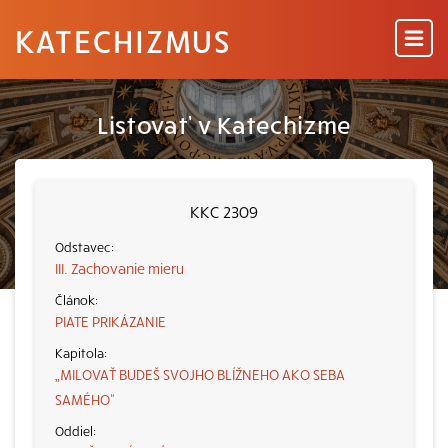
KATECHIZMUS
Listovať v Katechizme
KKC 2309
III. Zachovanie mieru
PIATE PRIKÁZANIE
„MILOVAŤ BUDEŠ SVOJHO BLÍŽNEHO AKO SEBA
SAMÉHO“