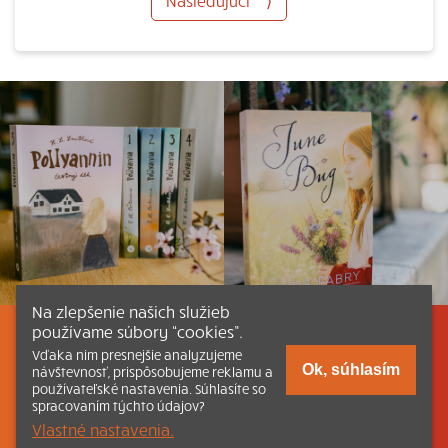
Nasledujúci
⟩
Na zlepšenie našich služieb
používame súbory “cookies”.
Listovať
Obsah
Dokumenty a články
Vďaka nim presnejšie analyzujeme
Ok, súhlasím
návštevnosť, prispôsobujeme reklamu a
používateľské nastavenia. Súhlasíte so
Kontakt
Tlačená verzia Katechizmu
spracovaním týchto údajov?
Vlastné nastavenia.
© 2026 katechizmus.sk |
Všetky práva vyhradené
| Táto stránka
funguje aj vďaka kresťanskému kníhkupectvu
Kumran.sk