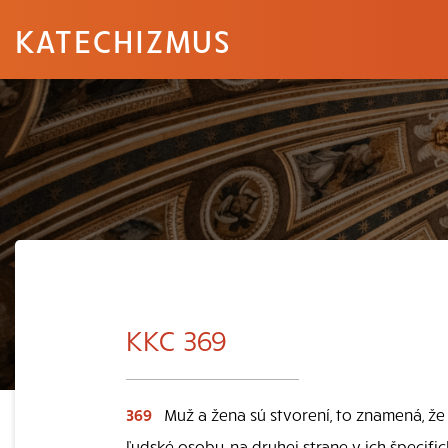
KATECHIZMUS
KKC 369
369
Muž a žena sú stvorení, to znamená, že 
ľudské osoby, na druhej strane v ich špecif