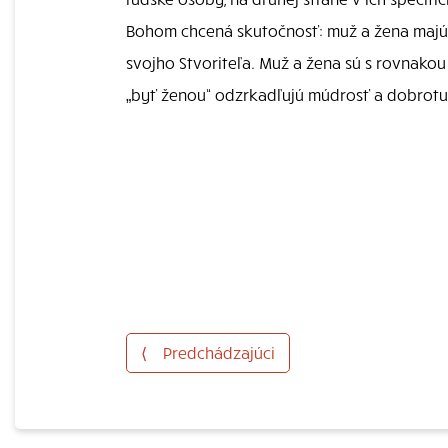
Bohom chcená skutočnosť: muž a žena majú 
svojho Stvoriteľa. Muž a žena sú s rovnako
„byť ženou“ odzrkadľujú múdrosť a dobrotu 
⟨
Predchádzajúci