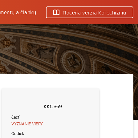
menty a články
Tlačená verzia Katechizmu
KKC 369
VYZNANIE VIERY