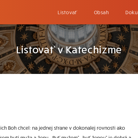
Listovať
Obsah
Doku
Listovať v Katechizme
ich Boh chcel: na jednej strane v dokonalej rovnosti ako
ickom bytí muža a ženy. „Byť mužom“, „byť ženou“ je dobrá a