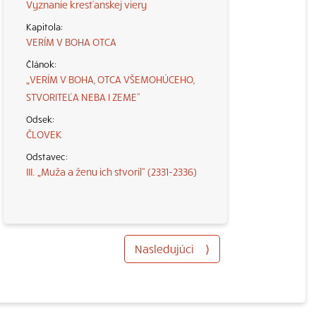
Vyznanie kresťanskej viery
VERÍM V BOHA OTCA
„VERÍM V BOHA, OTCA VŠEMOHÚCEHO,
STVORITEĽA NEBA I ZEME“
ČLOVEK
III. „Muža a ženu ich stvoril“ (2331-2336)
Nasledujúci
⟩