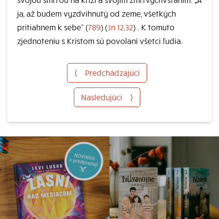
ja, až budem vyzdvihnutý od zeme, všetkých
pritiahnem k sebe“ (
789
) (
Jn 12,32
) . K tomuto
zjednoteniu s Kristom sú povolaní všetci ľudia.
⟨
Predchádzajúci
Nasledujúci
⟩