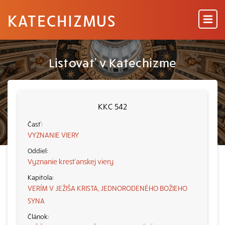
KATECHIZMUS
Listovať v Katechizme
KKC 542
VYZNANIE VIERY
Vyznanie kresťanskej viery
VERÍM V JEŽIŠA KRISTA, JEDNORODENÉHO BOŽIEHO
SYNA