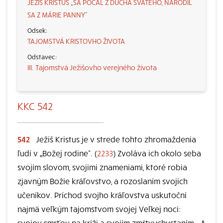
JEŽIŠ KRISTUS „SA POČAL Z DUCHA SVÄTÉHO, NARODIL
SA Z MÁRIE PANNY“
TAJOMSTVÁ KRISTOVHO ŽIVOTA
III. Tajomstvá Ježišovho verejného života
KKC 542
542
Ježiš Kristus je v strede tohto zhromaždenia
ľudí v „Božej rodine“. (
2233
) Zvoláva ich okolo seba
svojím slovom, svojimi znameniami, ktoré robia
zjavným Božie kráľovstvo, a rozoslaním svojich
učeníkov. Príchod svojho kráľovstva uskutoční
najmä veľkým tajomstvom svojej Veľkej noci:
svojou smrťou na kríži a svojím zmŕtvychvstaním. „A