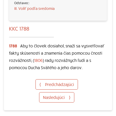
III. Voliť podľa svedomia
KKC 1788
1788
Aby to človek dosiahol, snaží sa vysvetľovať
fakty skúsenosti a znamenia čias pomocou čnosti
rozvážnosti, (
1806
) rady rozvážnych ľudí a s
pomocou Ducha Svätého a jeho darov.
⟨
Predchádzajúci
Nasledujúci
⟩