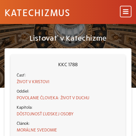
KATECHIZMUS
Listovať v Katechizme
KKC 1788
ŽIVOT V KRISTOVI
POVOLANIE ČLOVEKA: ŽIVOT V DUCHU
DÔSTOJNOSŤ ĽUDSKEJ OSOBY
MORÁLNE SVEDOMIE