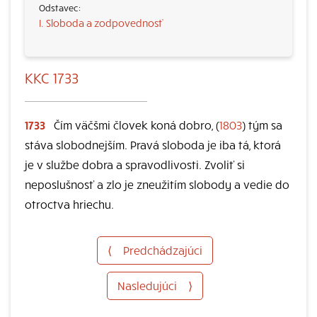
I. Sloboda a zodpovednosť
KKC 1733
1733
Čím väčšmi človek koná dobro, (
1803
) tým sa
stáva slobodnejším. Pravá sloboda je iba tá, ktorá
je v službe dobra a spravodlivosti. Zvoliť si
neposlušnosť a zlo je zneužitím slobody a vedie do
otroctva hriechu.
⟨
Predchádzajúci
Nasledujúci
⟩