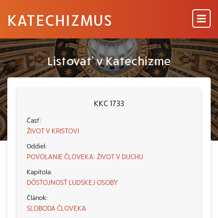
KATECHIZMUS
Listovať v Katechizme
KKC 1733
ŽIVOT V KRISTOVI
POVOLANIE ČLOVEKA: ŽIVOT V DUCHU
DÔSTOJNOSŤ ĽUDSKEJ OSOBY
SLOBODA ČLOVEKA