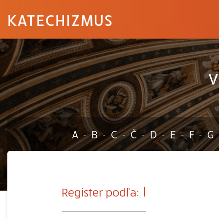
KATECHIZMUS
V
A
B
C
Č
D
E
F
G
-
-
-
-
-
-
-
I
Register podľa: