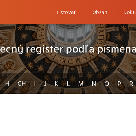
Listovať
Obsah
Doku
ecný register podľa písmena
H
CH
I
J
K
L
M
N
O
P
R
-
-
-
-
-
-
-
-
-
-
-