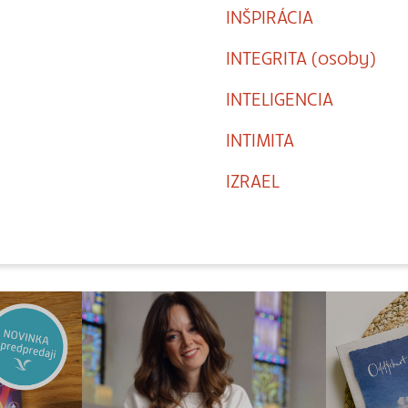
INŠPIRÁCIA
INTEGRITA (osoby)
INTELIGENCIA
INTIMITA
IZRAEL