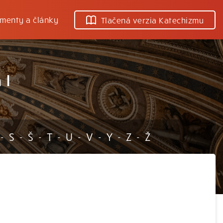
menty a články
Tlačená verzia Katechizmu
 I
S
Š
T
U
V
Y
Z
Ž
-
-
-
-
-
-
-
-