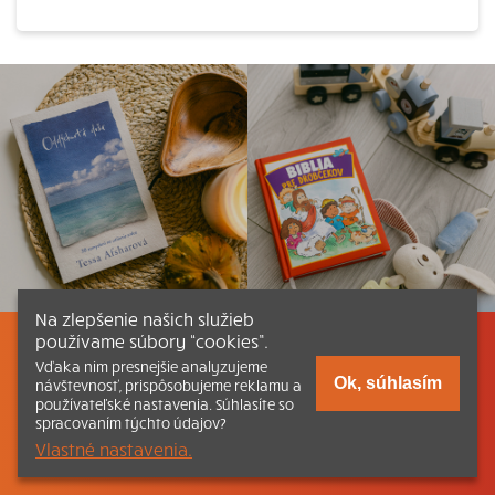
Na zlepšenie našich služieb
používame súbory “cookies”.
Listovať
Obsah
Dokumenty a články
Vďaka nim presnejšie analyzujeme
Ok, súhlasím
návštevnosť, prispôsobujeme reklamu a
používateľské nastavenia. Súhlasíte so
Kontakt
Tlačená verzia Katechizmu
spracovaním týchto údajov?
Vlastné nastavenia.
© 2026 katechizmus.sk |
Všetky práva vyhradené
| Táto stránka
funguje aj vďaka kresťanskému kníhkupectvu
Kumran.sk