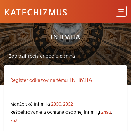
KATECHIZMUS
INTIMITA
INTIMITA
Register odkazov na tému:
Manželská intimita
2360
,
2362
Rešpektovanie a ochrana osobnej intimity
2492
,
2521