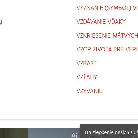
VYZNANIE (SYMBOL) VI
y
VZDÁVANIE VĎAKY
VZKRIESENIE MŔTVYC
VZOR ŽIVOTA PRE VER
VZRAST
VZŤAHY
VZÝVANIE
Na zlepšenie našich sl