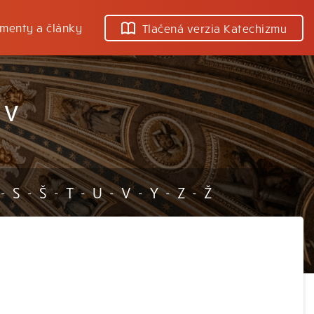
menty a články
Tlačená verzia Katechizmu
 V
S
Š
T
U
V
Y
Z
Ž
-
-
-
-
-
-
-
-