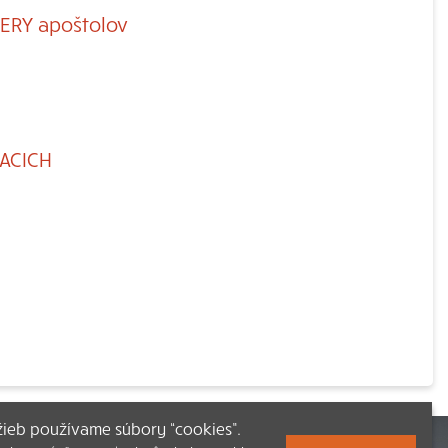
ERY apoštolov
H
IACICH
užieb používame súbory “cookies”.