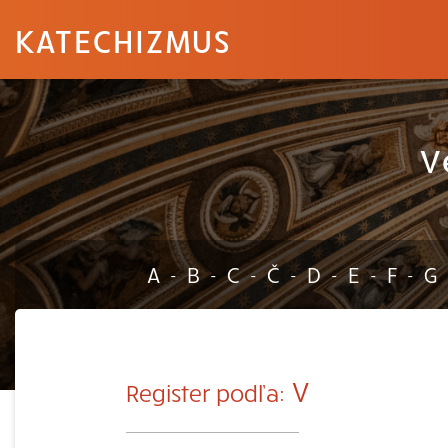
KATECHIZMUS
V
A
B
C
Č
D
E
F
G
-
-
-
-
-
-
-
V
Register podľa: