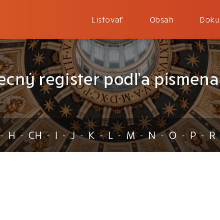
Listovať
Obsah
Doku
ecný register podľa písmena
H
CH
I
J
K
L
M
N
O
P
R
-
-
-
-
-
-
-
-
-
-
-