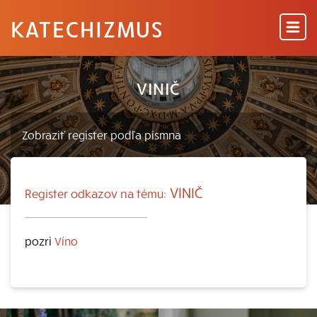
KATECHIZMUS
VINIČ
VINIČ
Register odkazov na tému:
pozri
Víno