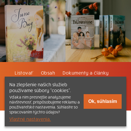
Listovať
Obsah
Dokumenty a články
Na zlepšenie našich služieb
Kontakt
Tlačená verzia Katechizmu
používame súbory “cookies”.
Vďaka nim presnejšie analyzujeme
© 2026 katechizmus.sk |
Všetky práva vyhradené
| Táto stránka
Ok, súhlasím
návštevnosť, prispôsobujeme reklamu a
funguje aj vďaka kresťanskému kníhkupectvu
Kumran.sk
používateľské nastavenia. Súhlasíte so
spracovaním týchto údajov?
Vlastné nastavenia.