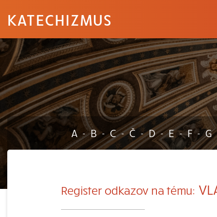
KATECHIZMUS
A
B
C
Č
D
E
F
G
-
-
-
-
-
-
-
VL
Register odkazov na tému: