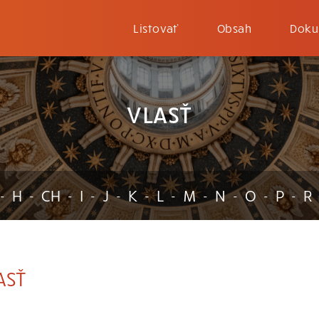
Listovať
Obsah
Doku
VLASŤ
H
CH
I
J
K
L
M
N
O
P
R
-
-
-
-
-
-
-
-
-
-
-
ASŤ