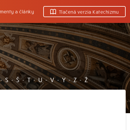
menty a články
Tlačená verzia Katechizmu
S
Š
T
U
V
Y
Z
Ž
-
-
-
-
-
-
-
-