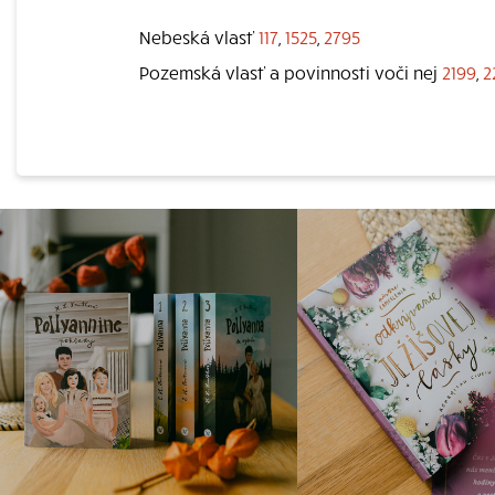
Nebeská vlasť
117
,
1525
,
2795
Pozemská vlasť a povinnosti voči nej
2199
,
2