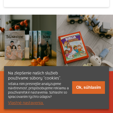
Na zlepšenie našich služieb
používame súbory “cookies”.
Listovať
Obsah
Dokumenty a články
Vďaka nim presnejšie analyzujeme
Ok, súhlasím
návštevnosť, prispôsobujeme reklamu a
používateľské nastavenia. Súhlasíte so
Kontakt
Tlačená verzia Katechizmu
spracovaním týchto údajov?
Vlastné nastavenia.
© 2026 katechizmus.sk |
Všetky práva vyhradené
| Táto stránka
funguje aj vďaka kresťanskému kníhkupectvu
Kumran.sk