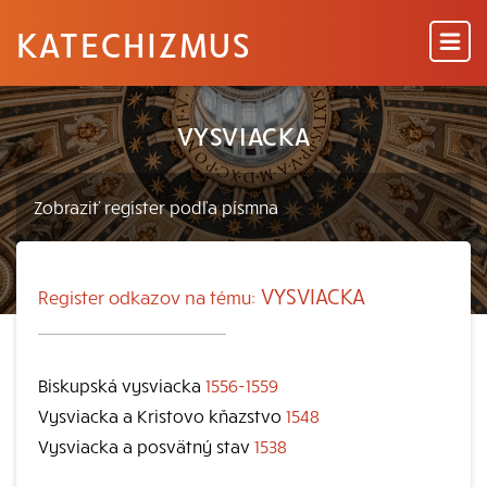
KATECHIZMUS
VYSVIACKA
VYSVIACKA
Register odkazov na tému:
Biskupská vysviacka
1556-1559
Vysviacka a Kristovo kňazstvo
1548
Vysviacka a posvätný stav
1538