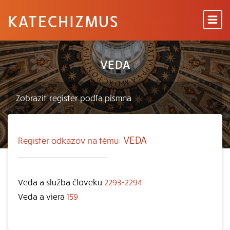
KATECHIZMUS
VEDA
VEDA
Register odkazov na tému:
Veda a služba človeku
2293-2294
Veda a viera
159