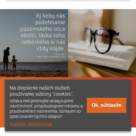
Na zlepšenie našich služieb
Listovať
Obsah
Dokumenty a články
používame súbory “cookies”.
Vďaka nim presnejšie analyzujeme
Kontakt
Tlačená verzia Katechizmu
Ok, súhlasím
návštevnosť, prispôsobujeme reklamu a
používateľské nastavenia. Súhlasíte so
© 2026 katechizmus.sk |
Všetky práva vyhradené
| Táto stránka
spracovaním týchto údajov?
funguje aj vďaka kresťanskému kníhkupectvu
Kumran.sk
Vlastné nastavenia.