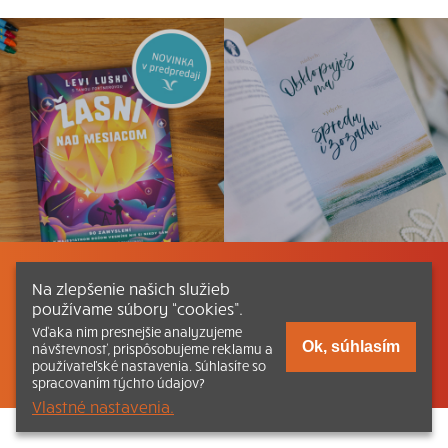
Listovať
Obsah
Dokumenty a články
Na zlepšenie našich služieb
používame súbory “cookies”.
Kontakt
Tlačená verzia Katechizmu
Vďaka nim presnejšie analyzujeme
Ok, súhlasím
návštevnosť, prispôsobujeme reklamu a
© 2026 katechizmus.sk |
Všetky práva vyhradené
| Táto stránka
používateľské nastavenia. Súhlasíte so
funguje aj vďaka kresťanskému kníhkupectvu
Kumran.sk
spracovaním týchto údajov?
Vlastné nastavenia.