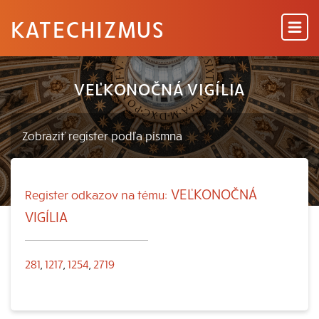
KATECHIZMUS
VEĽKONOČNÁ VIGÍLIA
VEĽKONOČNÁ
Register odkazov na tému:
VIGÍLIA
281
,
1217
,
1254
,
2719