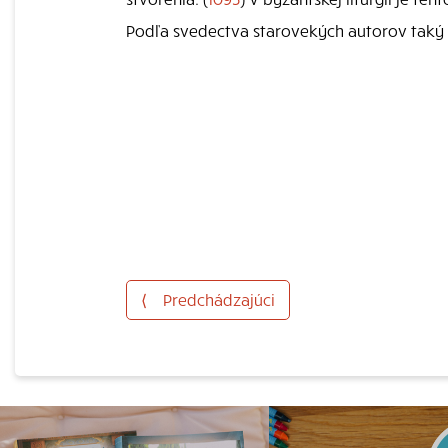
Podľa svedectva starovekých autorov taký 
⟨
Predchádzajúci