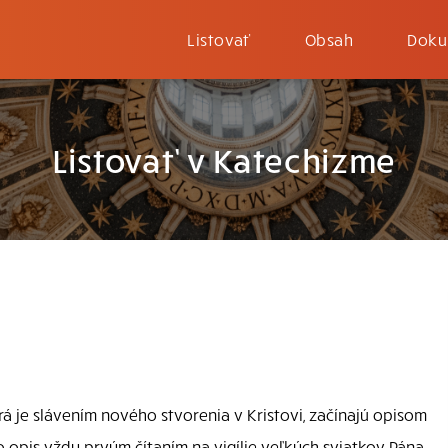
Listovať
Obsah
Doku
Listovať v Katechizme
orá je slávením nového stvorenia v Kristovi, začínajú opisom
nto opis vždy prvým čítaním na vigílie veľkých sviatkov Pána.