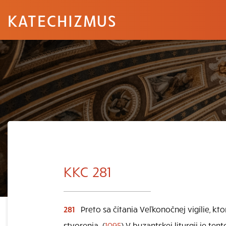
KATECHIZMUS
KKC 281
281
Preto sa čítania Veľkonočnej vigílie, kt
stvorenia. (
1095
) V byzantskej liturgii je te