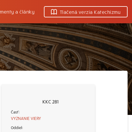
menty a články
Tlačená verzia Katechizmu
KKC 281
VYZNANIE VIERY