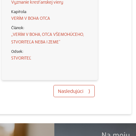
Vyznanie kresťanskej viery
VERÍM V BOHA OTCA
„VERÍM V BOHA, OTCA VŠEMOHÚCEHO,
STVORITEĽA NEBA I ZEME“
STVORITEĽ
Nasledujúci
⟩