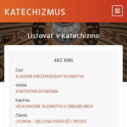
KATECHIZMUS
Listovať v Katechizme
KKC 1095
SLÁVENIE KRESŤANSKÉHO TAJOMSTVA
SVIATOSTNÁ EKONÓMIA
VEĽKONOČNÉ TAJOMSTVO V OBDOBÍ CIRKVI
LITURGIA – DIELO NAJSVÄTEJŠEJ TROJICE