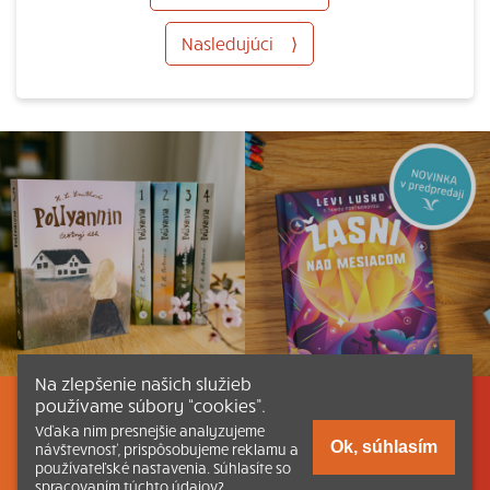
Nasledujúci
⟩
Na zlepšenie našich služieb
používame súbory “cookies”.
Listovať
Obsah
Dokumenty a články
Vďaka nim presnejšie analyzujeme
Ok, súhlasím
návštevnosť, prispôsobujeme reklamu a
používateľské nastavenia. Súhlasíte so
Kontakt
Tlačená verzia Katechizmu
spracovaním týchto údajov?