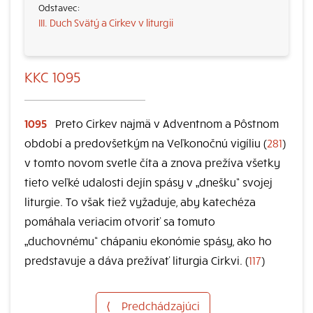
III. Duch Svätý a Cirkev v liturgii
KKC 1095
1095
Preto Cirkev najmä v Adventnom a Pôstnom
období a predovšetkým na Veľkonočnú vigíliu (
281
)
v tomto novom svetle číta a znova prežíva všetky
tieto veľké udalosti dejín spásy v „dnešku“ svojej
liturgie. To však tiež vyžaduje, aby katechéza
pomáhala veriacim otvoriť sa tomuto
„duchovnému“ chápaniu ekonómie spásy, ako ho
predstavuje a dáva prežívať liturgia Cirkvi. (
117
)
⟨
Predchádzajúci