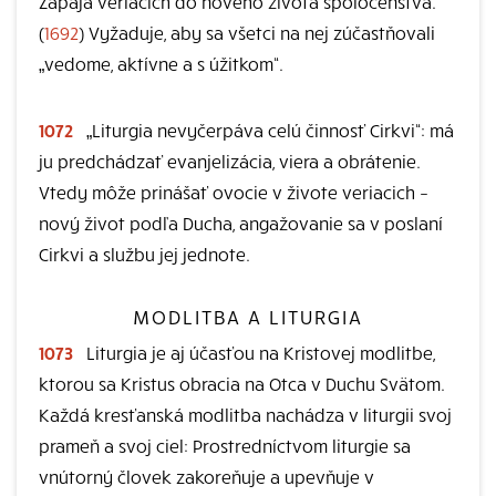
Zapája veriacich do nového života spoločenstva.
(
1692
) Vyžaduje, aby sa všetci na nej zúčastňovali
„vedome, aktívne a s úžitkom“.
1072
„Liturgia nevyčerpáva celú činnosť Cirkvi“: má
ju predchádzať evanjelizácia, viera a obrátenie.
Vtedy môže prinášať ovocie v živote veriacich –
nový život podľa Ducha, angažovanie sa v poslaní
Cirkvi a službu jej jednote.
MODLITBA A LITURGIA
1073
Liturgia je aj účasťou na Kristovej modlitbe,
ktorou sa Kristus obracia na Otca v Duchu Svätom.
Každá kresťanská modlitba nachádza v liturgii svoj
prameň a svoj ciel: Prostredníctvom liturgie sa
vnútorný človek zakoreňuje a upevňuje v