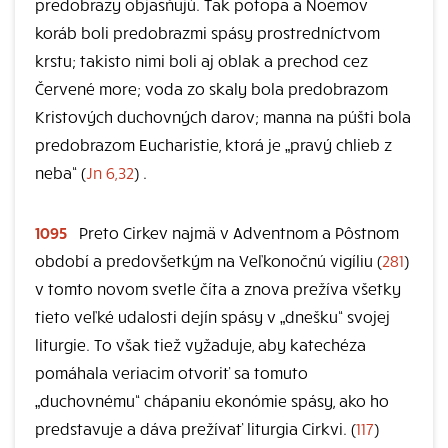
predobrazy objasňujú. Tak potopa a Noemov
koráb boli predobrazmi spásy prostredníctvom
krstu; takisto nimi boli aj oblak a prechod cez
Červené more; voda zo skaly bola predobrazom
Kristových duchovných darov; manna na púšti bola
predobrazom Eucharistie, ktorá je „pravý chlieb z
neba“ (
Jn 6,32
) .
1095
Preto Cirkev najmä v Adventnom a Pôstnom
období a predovšetkým na Veľkonočnú vigíliu (
281
)
v tomto novom svetle číta a znova prežíva všetky
tieto veľké udalosti dejín spásy v „dnešku“ svojej
liturgie. To však tiež vyžaduje, aby katechéza
pomáhala veriacim otvoriť sa tomuto
„duchovnému“ chápaniu ekonómie spásy, ako ho
predstavuje a dáva prežívať liturgia Cirkvi. (
117
)