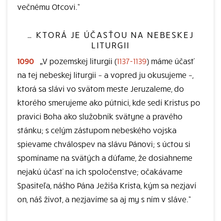
večnému Otcovi.“
… KTORÁ JE ÚČASŤOU NA NEBESKEJ
LITURGII
1090
„V pozemskej liturgii (
1137-1139
) máme účasť
na tej nebeskej liturgii – a vopred ju okusujeme –,
ktorá sa slávi vo svätom meste Jeruzaleme, do
ktorého smerujeme ako pútnici, kde sedí Kristus po
pravici Boha ako služobník svätyne a pravého
stánku; s celým zástupom nebeského vojska
spievame chválospev na slávu Pánovi; s úctou si
spomíname na svätých a dúfame, že dosiahneme
nejakú účasť na ich spoločenstve; očakávame
Spasiteľa, nášho Pána Ježiša Krista, kým sa nezjaví
on, náš život, a nezjavíme sa aj my s ním v sláve.“