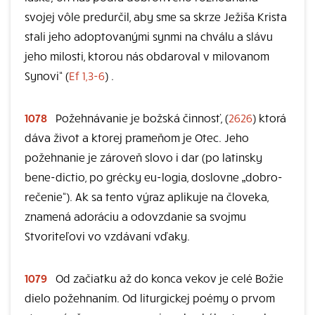
svojej vôle predurčil, aby sme sa skrze Ježiša Krista
stali jeho adoptovanými synmi na chválu a slávu
jeho milosti, ktorou nás obdaroval v milovanom
Synovi“ (
Ef 1,3-6
) .
1078
Požehnávanie je božská činnosť, (
2626
) ktorá
dáva život a ktorej prameňom je Otec. Jeho
požehnanie je zároveň slovo i dar (po latinsky
bene-dictio, po grécky eu-logia, doslovne „dobro-
rečenie“). Ak sa tento výraz aplikuje na človeka,
znamená adoráciu a odovzdanie sa svojmu
Stvoriteľovi vo vzdávaní vďaky.
1079
Od začiatku až do konca vekov je celé Božie
dielo požehnaním. Od liturgickej poémy o prvom