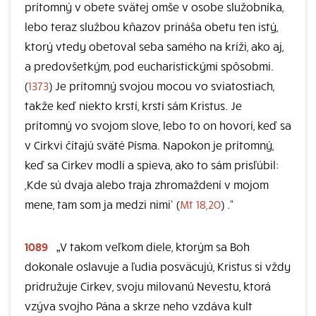
prítomný v obete svätej omše v osobe služobníka,
lebo teraz službou kňazov prináša obetu ten istý,
ktorý vtedy obetoval seba samého na kríži, ako aj,
a predovšetkým, pod eucharistickými spôsobmi.
(
1373
) Je prítomný svojou mocou vo sviatostiach,
takže keď niekto krstí, krstí sám Kristus. Je
prítomný vo svojom slove, lebo to on hovorí, keď sa
v Cirkvi čítajú sväté Písma. Napokon je prítomný,
keď sa Cirkev modlí a spieva, ako to sám prisľúbil:
,Kde sú dvaja alebo traja zhromaždení v mojom
mene, tam som ja medzi nimi‘ (
Mt 18,20
) .“
1089
„V takom veľkom diele, ktorým sa Boh
dokonale oslavuje a ľudia posväcujú, Kristus si vždy
pridružuje Cirkev, svoju milovanú Nevestu, ktorá
vzýva svojho Pána a skrze neho vzdáva kult