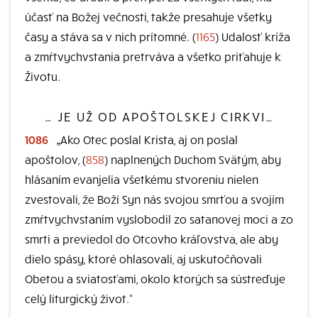
účasť na Božej večnosti, takže presahuje všetky
časy a stáva sa v nich prítomné. (
1165
) Udalosť kríža
a zmŕtvychvstania pretrváva a všetko priťahuje k
Životu.
… JE UŽ OD APOŠTOLSKEJ CIRKVI…
1086
„Ako Otec poslal Krista, aj on poslal
apoštolov, (
858
) naplnených Duchom Svätým, aby
hlásaním evanjelia všetkému stvoreniu nielen
zvestovali, že Boží Syn nás svojou smrťou a svojím
zmŕtvychvstaním vyslobodil zo satanovej moci a zo
smrti a previedol do Otcovho kráľovstva, ale aby
dielo spásy, ktoré ohlasovali, aj uskutočňovali
Obetou a sviatosťami, okolo ktorých sa sústreďuje
celý liturgický život.“