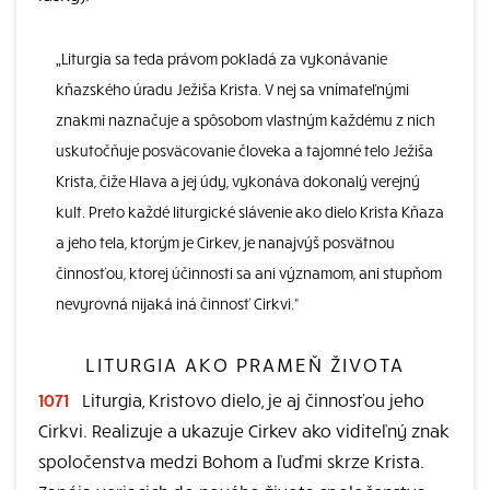
„Liturgia sa teda právom pokladá za vykonávanie
kňazského úradu Ježiša Krista. V nej sa vnímateľnými
znakmi naznačuje a spôsobom vlastným každému z nich
uskutočňuje posväcovanie človeka a tajomné telo Ježiša
Krista, čiže Hlava a jej údy, vykonáva dokonalý verejný
kult. Preto každé liturgické slávenie ako dielo Krista Kňaza
a jeho tela, ktorým je Cirkev, je nanajvýš posvätnou
činnosťou, ktorej účinnosti sa ani významom, ani stupňom
nevyrovná nijaká iná činnosť Cirkvi.“
LITURGIA AKO PRAMEŇ ŽIVOTA
1071
Liturgia, Kristovo dielo, je aj činnosťou jeho
Cirkvi. Realizuje a ukazuje Cirkev ako viditeľný znak
spoločenstva medzi Bohom a ľuďmi skrze Krista.