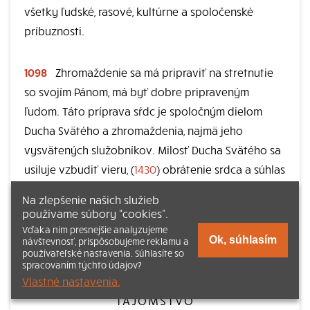
všetky ľudské, rasové, kultúrne a spoločenské
príbuznosti.
1098
Zhromaždenie sa má pripraviť na stretnutie
so svojím Pánom, má byť dobre pripraveným
ľudom. Táto príprava sŕdc je spoločným dielom
Ducha Svätého a zhromaždenia, najmä jeho
vysvätených služobníkov. Milosť Ducha Svätého sa
usiluje vzbudiť vieru, (
1430
) obrátenie srdca a súhlas
s Otcovou vôľou. Tieto dispozície sú predpokladom
Na zlepšenie našich služieb
na prijatie ďalších milostí poskytovaných pri
používame súbory “cookies”.
samotnom slávení a na ovocie nového života, ktoré
Vďaka nim presnejšie analyzujeme
Ok, súhlasím
návštevnosť, prispôsobujeme reklamu a
má potom slávenie priniesť.
používateľské nastavenia. Súhlasíte so
spracovaním týchto údajov?
Vlastné nastavenia.
DUCH SVÄTÝ PRIPOMÍNA KRISTOVO
TAJOMSTVO