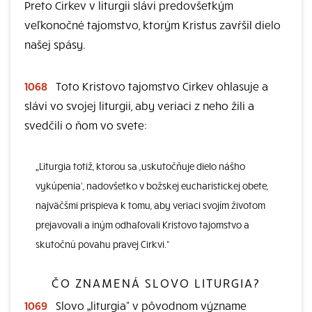
Preto Cirkev v liturgii slávi predovšetkým
veľkonočné tajomstvo, ktorým Kristus zavŕšil dielo
našej spásy.
1068
Toto Kristovo tajomstvo Cirkev ohlasuje a
slávi vo svojej liturgii, aby veriaci z neho žili a
svedčili o ňom vo svete:
„Liturgia totiž, ktorou sa ,uskutočňuje dielo nášho
vykúpenia‘, nadovšetko v božskej eucharistickej obete,
najväčšmi prispieva k tomu, aby veriaci svojím životom
prejavovali a iným odhaľovali Kristovo tajomstvo a
skutočnú povahu pravej Cirkvi.“
ČO ZNAMENÁ SLOVO LITURGIA?
1069
Slovo „liturgia“ v pôvodnom význame