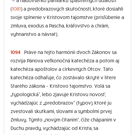
—
a nadovšetko pamiatku spasiteľných udalostí
(
1081
) a predobrazových skutočností, ktoré dosiahli
svoje splnenie v Kristovom tajomstve (prisľúbenie a
zmluva, exodus a Pascha, kráľovstvo a chrám,
vyhnanstvo a návrat).
1094
Práve na tejto harmónii dvoch Zákonov sa
rozvíja Pánova veľkonočná katechéza a potom aj
katechéza apoštolov a cirkevných Otcov. Táto
katechéza odhaľuje, čo zostávalo skryté v litere
Starého zákona – Kristovo tajomstvo. Volá sa
„typologická“, lebo zjavuje Kristovu novosť,
vychádzajúc z „predobrazov“ (typov), ktoré ju
zvestovali skutkami, slovami a symbolmi prvej
Zmluvy. Týmto „novým čítaním“, čiže chápaním v
Duchu pravdy, vychádzajúc od Krista, sa