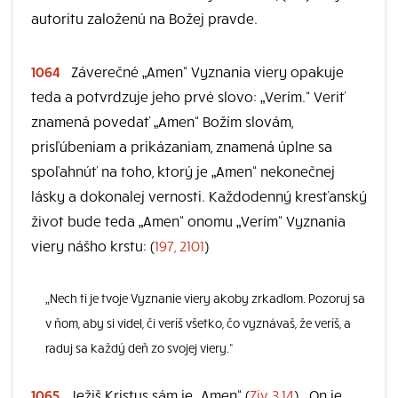
autoritu založenú na Božej pravde.
1064
Záverečné „Amen“ Vyznania viery opakuje
teda a potvrdzuje jeho prvé slovo: „Verím.“ Veriť
znamená povedať „Amen“ Božím slovám,
prisľúbeniam a prikázaniam, znamená úplne sa
spoľahnúť na toho, ktorý je „Amen“ nekonečnej
lásky a dokonalej vernosti. Každodenný kresťanský
život bude teda „Amen“ onomu „Verím“ Vyznania
viery nášho krstu: (
197, 2101
)
„Nech ti je tvoje Vyznanie viery akoby zrkadlom. Pozoruj sa
v ňom, aby si videl, či veríš všetko, čo vyznávaš, že veríš, a
raduj sa každý deň zo svojej viery.“
1065
Ježiš Kristus sám je „Amen“ (
Zjv 3,14
) . On je