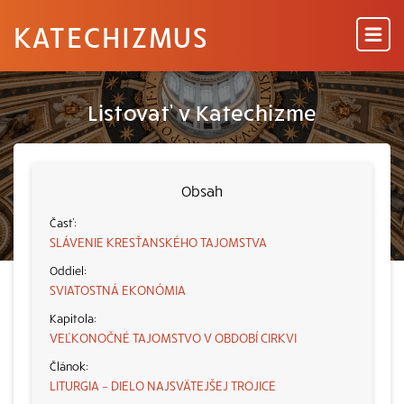
KATECHIZMUS
Listovať v Katechizme
Obsah
SLÁVENIE KRESŤANSKÉHO TAJOMSTVA
SVIATOSTNÁ EKONÓMIA
VEĽKONOČNÉ TAJOMSTVO V OBDOBÍ CIRKVI
LITURGIA – DIELO NAJSVÄTEJŠEJ TROJICE