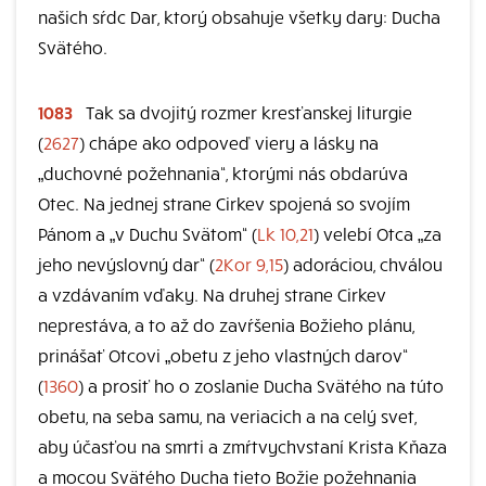
našich sŕdc Dar, ktorý obsahuje všetky dary: Ducha
Svätého.
1083
Tak sa dvojitý rozmer kresťanskej liturgie
(
2627
) chápe ako odpoveď viery a lásky na
„duchovné požehnania“, ktorými nás obdarúva
Otec. Na jednej strane Cirkev spojená so svojím
Pánom a „v Duchu Svätom“ (
Lk 10,21
) velebí Otca „za
jeho nevýslovný dar“ (
2Kor 9,15
) adoráciou, chválou
a vzdávaním vďaky. Na druhej strane Cirkev
neprestáva, a to až do zavŕšenia Božieho plánu,
prinášať Otcovi „obetu z jeho vlastných darov“
(
1360
) a prosiť ho o zoslanie Ducha Svätého na túto
obetu, na seba samu, na veriacich a na celý svet,
aby účasťou na smrti a zmŕtvychvstaní Krista Kňaza
a mocou Svätého Ducha tieto Božie požehnania