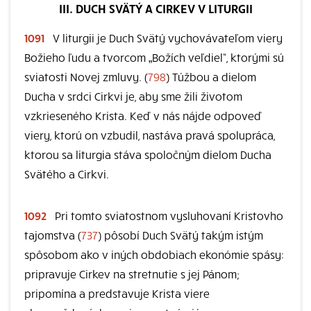
III. DUCH SVÄTÝ A CIRKEV V LITURGII
1091
V liturgii je Duch Svätý vychovávateľom viery
Božieho ľudu a tvorcom „Božích veľdiel“, ktorými sú
sviatosti Novej zmluvy. (
798
) Túžbou a dielom
Ducha v srdci Cirkvi je, aby sme žili životom
vzkrieseného Krista. Keď v nás nájde odpoveď
viery, ktorú on vzbudil, nastáva pravá spolupráca,
ktorou sa liturgia stáva spoločným dielom Ducha
Svätého a Cirkvi.
1092
Pri tomto sviatostnom vysluhovaní Kristovho
tajomstva (
737
) pôsobí Duch Svätý takým istým
spôsobom ako v iných obdobiach ekonómie spásy:
pripravuje Cirkev na stretnutie s jej Pánom;
pripomína a predstavuje Krista viere