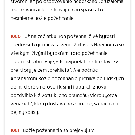
stvorení až po ospevovanie nebeského Jeruzalema
inšpirovaní autori ohlasujú plán spásy ako
nesmierne Božie požehnanie.
1080
Už na začiatku Boh požehnal živé bytosti,
predovšetkým muža a ženu. Zmluva s Noemom a so
všetkými živými bytosťami toto požehnanie
plodnosti obnovuje, a to napriek hriechu človeka,
pre ktorý je zem „prekliata“. Ale počnúc
Abrahámom Božie požehnanie preniká do ľudských
dejín, ktoré smerovali k smrti, aby ich znovu
pozdvihlo k životu, k jeho prameňu; vierou „otca
veriacich“, ktorý dostáva požehnanie, sa začínajú
dejiny spásy.
1081
Božie požehnania sa prejavujú v