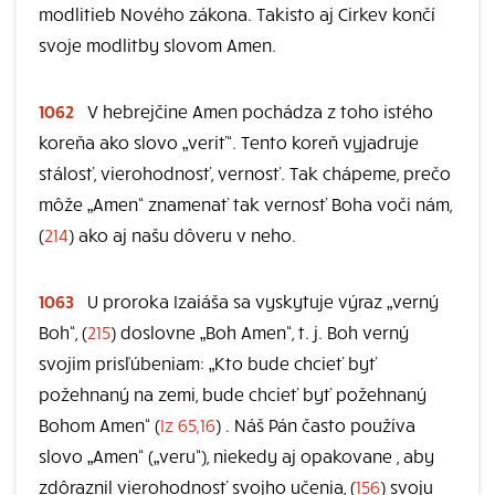
modlitieb Nového zákona. Takisto aj Cirkev končí
svoje modlitby slovom Amen.
1062
V hebrejčine Amen pochádza z toho istého
koreňa ako slovo „veriť“. Tento koreň vyjadruje
stálosť, vierohodnosť, vernosť. Tak chápeme, prečo
môže „Amen“ znamenať tak vernosť Boha voči nám,
(
214
) ako aj našu dôveru v neho.
1063
U proroka Izaiáša sa vyskytuje výraz „verný
Boh“, (
215
) doslovne „Boh Amen“, t. j. Boh verný
svojim prisľúbeniam: „Kto bude chcieť byť
požehnaný na zemi, bude chcieť byť požehnaný
Bohom Amen“ (
Iz 65,16
) . Náš Pán často používa
slovo „Amen“ („veru“), niekedy aj opakovane , aby
zdôraznil vierohodnosť svojho učenia, (
156
) svoju