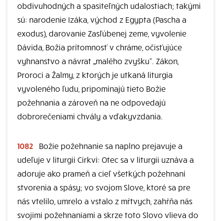
obdivuhodných a spasiteľných udalostiach; takými
sú: narodenie Izáka, východ z Egypta (Pascha a
exodus), darovanie Zasľúbenej zeme, vyvolenie
Dávida, Božia prítomnosť v chráme, očisťujúce
vyhnanstvo a návrat „malého zvyšku“. Zákon,
Proroci a Žalmy, z ktorých je utkaná liturgia
vyvoleného ľudu, pripomínajú tieto Božie
požehnania a zároveň na ne odpovedajú
dobrorečeniami chvály a vďakyvzdania.
1082
Božie požehnanie sa naplno prejavuje a
udeľuje v liturgii Cirkvi: Otec sa v liturgii uznáva a
adoruje ako prameň a cieľ všetkých požehnaní
stvorenia a spásy; vo svojom Slove, ktoré sa pre
nás vtelilo, umrelo a vstalo z mŕtvych, zahŕňa nás
svojimi požehnaniami a skrze toto Slovo vlieva do