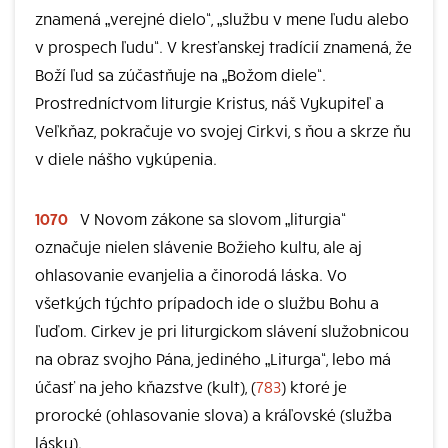
znamená „verejné dielo“, „službu v mene ľudu alebo
v prospech ľudu“. V kresťanskej tradícií znamená, že
Boží ľud sa zúčastňuje na „Božom diele“.
Prostredníctvom liturgie Kristus, náš Vykupiteľ a
Veľkňaz, pokračuje vo svojej Cirkvi, s ňou a skrze ňu
v diele nášho vykúpenia.
1070
V Novom zákone sa slovom „liturgia“
označuje nielen slávenie Božieho kultu, ale aj
ohlasovanie evanjelia a činorodá láska. Vo
všetkých týchto prípadoch ide o službu Bohu a
ľuďom. Cirkev je pri liturgickom slávení služobnicou
na obraz svojho Pána, jediného „Liturga“, lebo má
účasť na jeho kňazstve (kult), (
783
) ktoré je
prorocké (ohlasovanie slova) a kráľovské (služba
lásky).