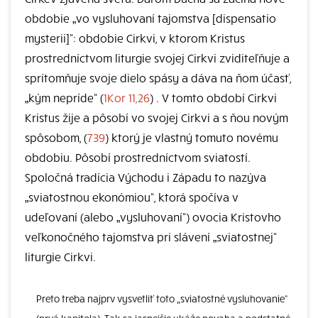
obdobie „vo vysluhovaní tajomstva [dispensatio
mysterii]“: obdobie Cirkvi, v ktorom Kristus
prostredníctvom liturgie svojej Cirkvi zviditeľňuje a
sprítomňuje svoje dielo spásy a dáva na ňom účasť,
„kým nepríde“ (
1Kor 11,26
) . V tomto období Cirkvi
Kristus žije a pôsobí vo svojej Cirkvi a s ňou novým
spôsobom, (
739
) ktorý je vlastný tomuto novému
obdobiu. Pôsobí prostredníctvom sviatostí.
Spoločná tradícia Východu i Západu to nazýva
„sviatostnou ekonómiou“, ktorá spočíva v
udeľovaní (alebo „vysluhovaní“) ovocia Kristovho
veľkonočného tajomstva pri slávení „sviatostnej“
liturgie Cirkvi.
Preto treba najprv vysvetliť toto „sviatostné vysluhovanie“