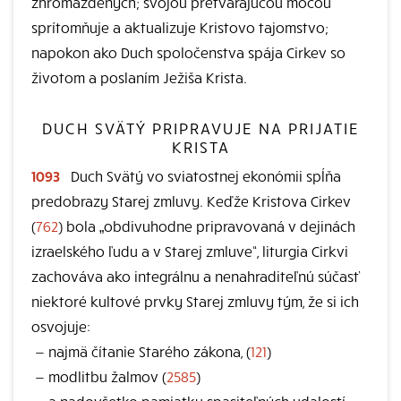
zhromaždených; svojou pretvárajúcou mocou
sprítomňuje a aktualizuje Kristovo tajomstvo;
napokon ako Duch spoločenstva spája Cirkev so
životom a poslaním Ježiša Krista.
DUCH SVÄTÝ PRIPRAVUJE NA PRIJATIE
KRISTA
1093
Duch Svätý vo sviatostnej ekonómii spĺňa
predobrazy Starej zmluvy. Keďže Kristova Cirkev
(
762
) bola „obdivuhodne pripravovaná v dejinách
izraelského ľudu a v Starej zmluve“, liturgia Cirkvi
zachováva ako integrálnu a nenahraditeľnú súčasť
niektoré kultové prvky Starej zmluvy tým, že si ich
osvojuje:
—
najmä čítanie Starého zákona, (
121
)
—
modlitbu žalmov (
2585
)