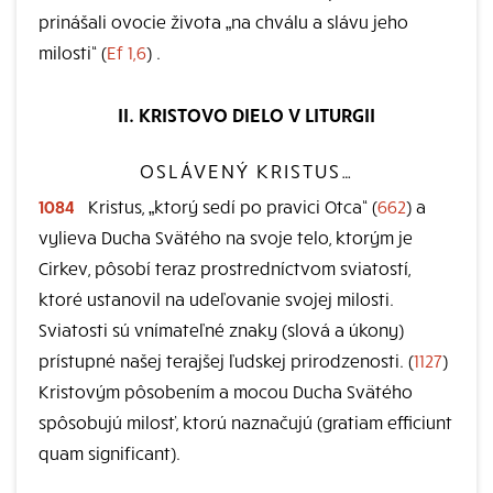
prinášali ovocie života „na chválu a slávu jeho
milosti“ (
Ef 1,6
) .
II. KRISTOVO DIELO V LITURGII
OSLÁVENÝ KRISTUS…
1084
Kristus, „ktorý sedí po pravici Otca“ (
662
) a
vylieva Ducha Svätého na svoje telo, ktorým je
Cirkev, pôsobí teraz prostredníctvom sviatostí,
ktoré ustanovil na udeľovanie svojej milosti.
Sviatosti sú vnímateľné znaky (slová a úkony)
prístupné našej terajšej ľudskej prirodzenosti. (
1127
)
Kristovým pôsobením a mocou Ducha Svätého
spôsobujú milosť, ktorú naznačujú (gratiam efficiunt
quam significant).