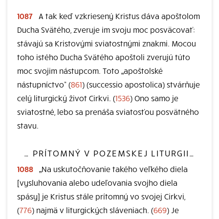
1087
A tak keď vzkriesený Kristus dáva apoštolom
Ducha Svätého, zveruje im svoju moc posväcovať:
stávajú sa Kristovými sviatostnými znakmi. Mocou
toho istého Ducha Svätého apoštoli zverujú túto
moc svojim nástupcom. Toto „apoštolské
nástupníctvo“ (
861
) (successio apostolica) stvárňuje
celý liturgický život Cirkvi. (
1536
) Ono samo je
sviatostné, lebo sa prenáša sviatosťou posvätného
stavu.
… PRÍTOMNÝ V POZEMSKEJ LITURGII…
1088
„Na uskutočňovanie takého veľkého diela
[vysluhovania alebo udeľovania svojho diela
spásy] je Kristus stále prítomný vo svojej Cirkvi,
(
776
) najmä v liturgických sláveniach. (
669
) Je