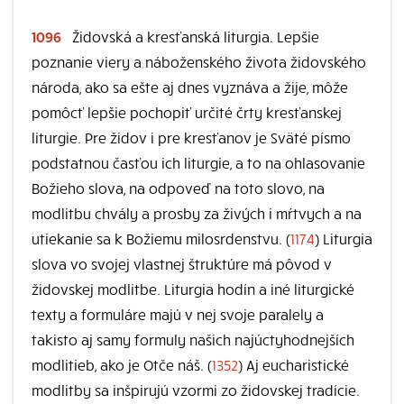
1096
Židovská a kresťanská liturgia. Lepšie
poznanie viery a náboženského života židovského
národa, ako sa ešte aj dnes vyznáva a žije, môže
pomôcť lepšie pochopiť určité črty kresťanskej
liturgie. Pre židov i pre kresťanov je Sväté písmo
podstatnou časťou ich liturgie, a to na ohlasovanie
Božieho slova, na odpoveď na toto slovo, na
modlitbu chvály a prosby za živých i mŕtvych a na
utiekanie sa k Božiemu milosrdenstvu. (
1174
) Liturgia
slova vo svojej vlastnej štruktúre má pôvod v
židovskej modlitbe. Liturgia hodín a iné liturgické
texty a formuláre majú v nej svoje paralely a
takisto aj samy formuly našich najúctyhodnejších
modlitieb, ako je Otče náš. (
1352
) Aj eucharistické
modlitby sa inšpirujú vzormi zo židovskej tradície.