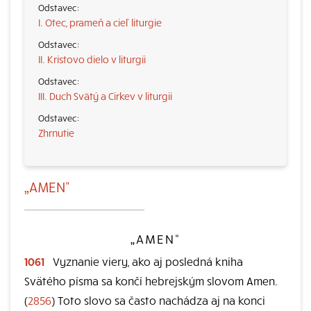
I. Otec, prameň a cieľ liturgie
II. Kristovo dielo v liturgii
III. Duch Svätý a Cirkev v liturgii
Zhrnutie
„AMEN“
„AMEN“
1061
Vyznanie viery, ako aj posledná kniha
Svätého písma sa končí hebrejským slovom Amen.
(
2856
) Toto slovo sa často nachádza aj na konci