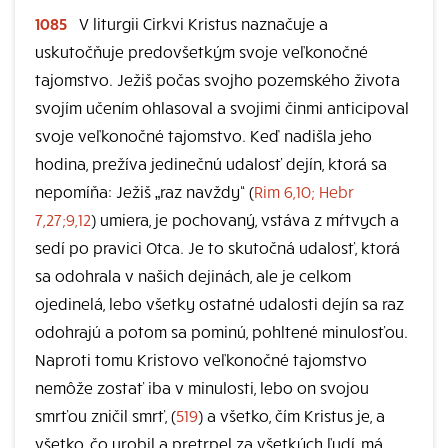
1085
V liturgii Cirkvi Kristus naznačuje a
uskutočňuje predovšetkým svoje veľkonočné
tajomstvo. Ježiš počas svojho pozemského života
svojím učením ohlasoval a svojimi činmi anticipoval
svoje veľkonočné tajomstvo. Keď nadišla jeho
hodina, prežíva jedinečnú udalosť dejín, ktorá sa
nepomíňa: Ježiš „raz navždy“ (
Rim 6,10; Hebr
7,27;9,12
) umiera, je pochovaný, vstáva z mŕtvych a
sedí po pravici Otca. Je to skutočná udalosť, ktorá
sa odohrala v našich dejinách, ale je celkom
ojedinelá, lebo všetky ostatné udalosti dejín sa raz
odohrajú a potom sa pominú, pohltené minulosťou.
Naproti tomu Kristovo veľkonočné tajomstvo
nemôže zostať iba v minulosti, lebo on svojou
smrťou zničil smrť, (
519
) a všetko, čím Kristus je, a
všetko, čo urobil a pretrpel za všetkých ľudí, má