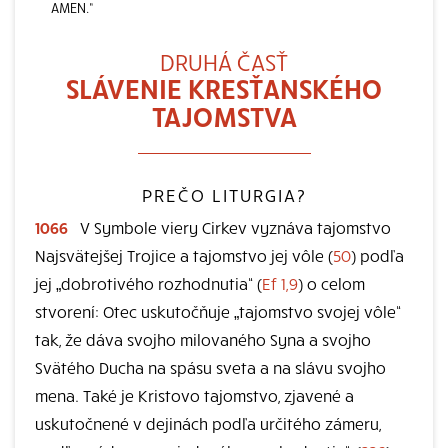
AMEN.“
DRUHÁ ČASŤ
SLÁVENIE KRESŤANSKÉHO
TAJOMSTVA
PREČO LITURGIA?
1066
V Symbole viery Cirkev vyznáva tajomstvo
Najsvätejšej Trojice a tajomstvo jej vôle (
50
) podľa
jej „dobrotivého rozhodnutia“ (
Ef 1,9
) o celom
stvorení: Otec uskutočňuje „tajomstvo svojej vôle“
tak, že dáva svojho milovaného Syna a svojho
Svätého Ducha na spásu sveta a na slávu svojho
mena. Také je Kristovo tajomstvo, zjavené a
uskutočnené v dejinách podľa určitého zámeru,