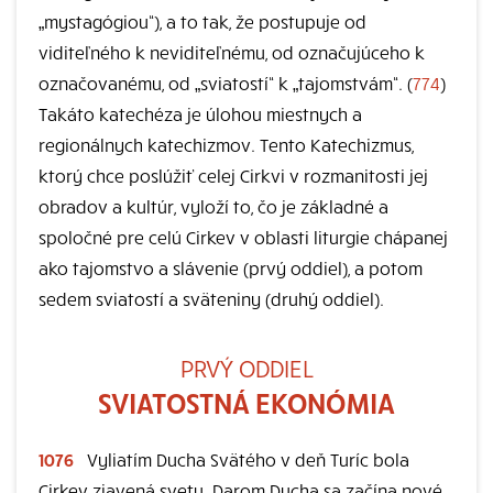
„mystagógiou“), a to tak, že postupuje od
viditeľného k neviditeľnému, od označujúceho k
označovanému, od „sviatostí“ k „tajomstvám“. (
774
)
Takáto katechéza je úlohou miestnych a
regionálnych katechizmov. Tento Katechizmus,
ktorý chce poslúžiť celej Cirkvi v rozmanitosti jej
obradov a kultúr, vyloží to, čo je základné a
spoločné pre celú Cirkev v oblasti liturgie chápanej
ako tajomstvo a slávenie (prvý oddiel), a potom
sedem sviatostí a sväteniny (druhý oddiel).
PRVÝ ODDIEL
SVIATOSTNÁ EKONÓMIA
1076
Vyliatím Ducha Svätého v deň Turíc bola
Cirkev zjavená svetu. Darom Ducha sa začína nové