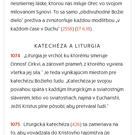
nesmiernej láske, ktorou nás miluje Otec vo svojom
milovanom Synovi. To sa samo „obdivuhodné Božie
dielo“ prežíva a zvnútorňuje každou modlitbou „v
každom čase v Duchu“ (
2558
) (
Ef 6,18
) .
KATECHÉZA A LITURGIA
1074
„Liturgia je vrchol, ku ktorému smeruje
činnosť Cirkvi, a zároveň prameň, z ktorého vyviera
všetka jej sila.“ Je teda vynikajúcim miestom pre
katechézu Božieho ľudu. „Katechéza je svojou
povahou spätá s každým liturgickým a sviatostným
slávením, lebo vo sviatostiach, najmä v Eucharistii,
Ježiš Kristus plne pôsobí, aby pretváral ľudí.“
1075
Liturgická katechéza (
426
) sa zameriava na
to, aby vovádzala do Kristovho tajomstva (je