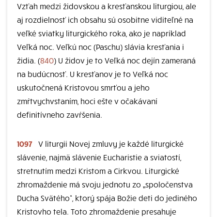
Vzťah medzi židovskou a kresťanskou liturgiou, ale
aj rozdielnosť ich obsahu sú osobitne viditeľné na
veľké sviatky liturgického roka, ako je napríklad
Veľká noc. Veľkú noc (Paschu) slávia kresťania i
židia. (
840
) U židov je to Veľká noc dejín zameraná
na budúcnosť. U kresťanov je to Veľká noc
uskutočnená Kristovou smrťou a jeho
zmŕtvychvstaním, hoci ešte v očakávaní
definitívneho zavŕšenia.
1097
V liturgii Novej zmluvy je každé liturgické
slávenie, najmä slávenie Eucharistie a sviatostí,
stretnutím medzi Kristom a Cirkvou. Liturgické
zhromaždenie má svoju jednotu zo „spoločenstva
Ducha Svätého“, ktorý spája Božie deti do jediného
Kristovho tela. Toto zhromaždenie presahuje