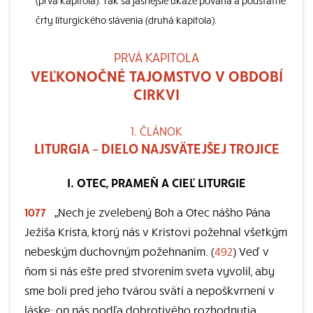
(prvá kapitola). Tak sa jasnejšie ukáže povaha a podstatné
črty liturgického slávenia (druhá kapitola).
PRVÁ KAPITOLA
VEĽKONOČNÉ TAJOMSTVO V OBDOBÍ
CIRKVI
1. ČLÁNOK
LITURGIA – DIELO NAJSVÄTEJŠEJ TROJICE
I. OTEC, PRAMEŇ A CIEĽ LITURGIE
1077
„Nech je zvelebený Boh a Otec nášho Pána
Ježiša Krista, ktorý nás v Kristovi požehnal všetkým
nebeským duchovným požehnaním. (
492
) Veď v
ňom si nás ešte pred stvorením sveta vyvolil, aby
sme boli pred jeho tvárou svätí a nepoškvrnení v
láske; on nás podľa dobrotivého rozhodnutia