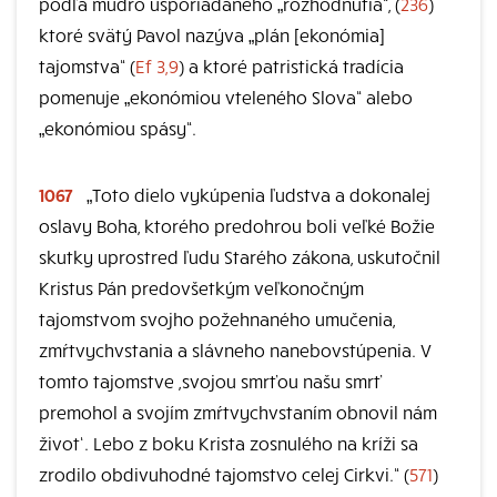
podľa múdro usporiadaného „rozhodnutia“, (
236
)
ktoré svätý Pavol nazýva „plán [ekonómia]
tajomstva“ (
Ef 3,9
) a ktoré patristická tradícia
pomenuje „ekonómiou vteleného Slova“ alebo
„ekonómiou spásy“.
1067
„Toto dielo vykúpenia ľudstva a dokonalej
oslavy Boha, ktorého predohrou boli veľké Božie
skutky uprostred ľudu Starého zákona, uskutočnil
Kristus Pán predovšetkým veľkonočným
tajomstvom svojho požehnaného umučenia,
zmŕtvychvstania a slávneho nanebovstúpenia. V
tomto tajomstve ,svojou smrťou našu smrť
premohol a svojím zmŕtvychvstaním obnovil nám
život‘. Lebo z boku Krista zosnulého na kríži sa
zrodilo obdivuhodné tajomstvo celej Cirkvi.“ (
571
)