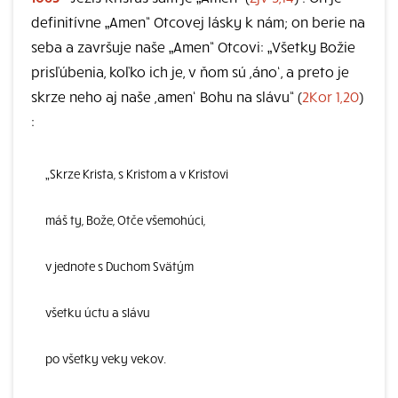
definitívne „Amen“ Otcovej lásky k nám; on berie na
seba a završuje naše „Amen“ Otcovi: „Všetky Božie
prisľúbenia, koľko ich je, v ňom sú ,áno‘, a preto je
skrze neho aj naše ,amen‘ Bohu na slávu“ (
2Kor 1,20
)
:
„Skrze Krista, s Kristom a v Kristovi
máš ty, Bože, Otče všemohúci,
v jednote s Duchom Svätým
všetku úctu a slávu
po všetky veky vekov.