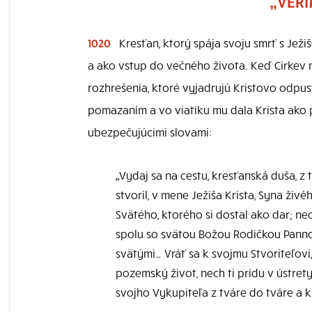
„VERÍ
1020
Kresťan, ktorý spája svoju smrť s Ježi
a ako vstup do večného života. Keď Cirkev 
rozhrešenia, ktoré vyjadrujú Kristovo odpus
pomazaním a vo viatiku mu dala Krista ako 
ubezpečujúcimi slovami:
„Vydaj sa na cestu, kresťanská duša, 
stvoril, v mene Ježiša Krista, Syna živ
Svätého, ktorého si dostal ako dar; ne
spolu so svätou Božou Rodičkou Panno
svätými… Vráť sa k svojmu Stvoriteľovi
pozemský život, nech ti prídu v ústrety
svojho Vykupiteľa z tváre do tváre a k