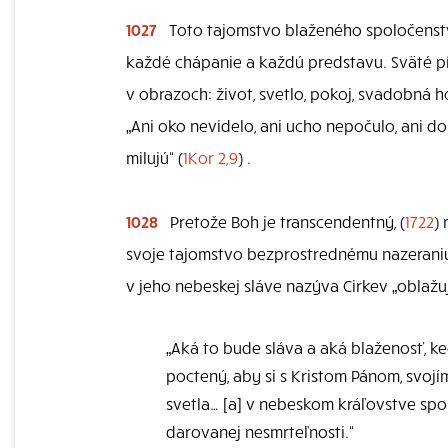
1027
Toto tajomstvo blaženého spoločenstva
každé chápanie a každú predstavu. Sväté 
v obrazoch: život, svetlo, pokoj, svadobná h
„Ani oko nevidelo, ani ucho nepočulo, ani do
milujú“ (
1Kor 2,9
) .
1028
Pretože Boh je transcendentný, (
1722
)
svoje tajomstvo bezprostrednému nazeraniu
v jeho nebeskej sláve nazýva Cirkev „oblažu
„Aká to bude sláva a aká blaženosť, ke
poctený, aby si s Kristom Pánom, svoj
svetla… [a] v nebeskom kráľovstve spol
darovanej nesmrteľnosti.“