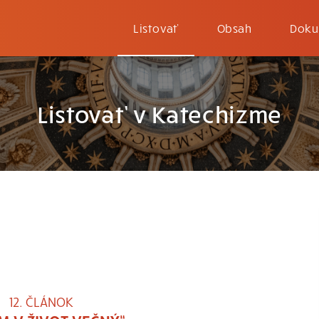
Listovať
Obsah
Doku
Listovať v Katechizme
12. ČLÁNOK