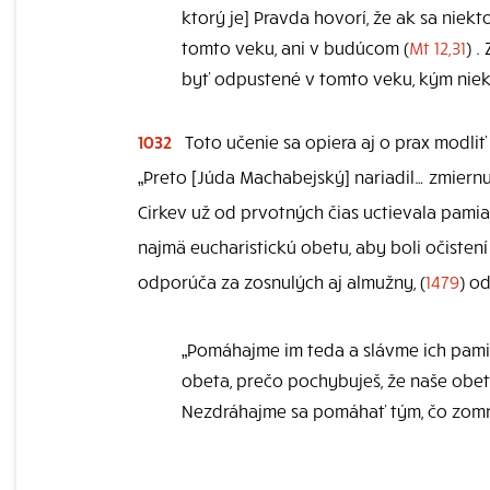
ktorý je] Pravda hovorí, že ak sa niek
tomto veku, ani v budúcom (
Mt 12,31
) 
byť odpustené v tomto veku, kým nie
1032
Toto učenie sa opiera aj o prax modliť 
„Preto [Júda Machabejský] nariadil… zmiernu
Cirkev už od prvotných čias uctievala pamia
najmä eucharistickú obetu, aby boli očisten
odporúča za zosnulých aj almužny, (
1479
) o
„Pomáhajme im teda a slávme ich pam
obeta, prečo pochybuješ, že naše obety
Nezdráhajme sa pomáhať tým, čo zomrel