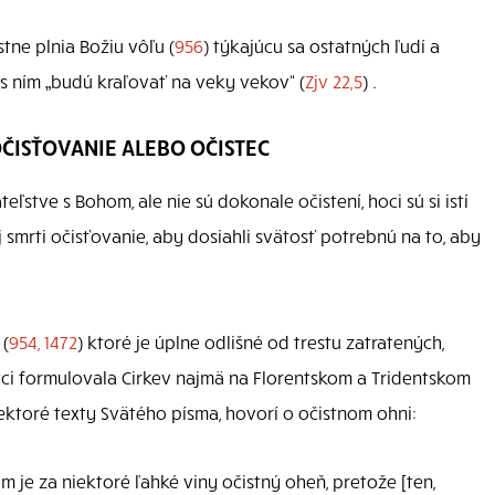
tne plnia Božiu vôľu (
956
) týkajúcu sa ostatných ľudí a
; s ním „budú kraľovať na veky vekov“ (
Zjv 22,5
) .
OČISŤOVANIE ALEBO OČISTEC
teľstve s Bohom, ale nie sú dokonale očistení, hoci sú si istí
smrti očisťovanie, aby dosiahli svätosť potrebnú na to, aby
 (
954, 1472
) ktoré je úplne odlišné od trestu zatratených,
tci formulovala Cirkev najmä na Florentskom a Tridentskom
niektoré texty Svätého písma, hovorí o očistnom ohni:
m je za niektoré ľahké viny očistný oheň, pretože [ten,