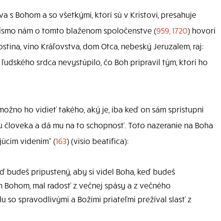
 s Bohom a so všetkými, ktorí sú v Kristovi, presahuje
písmo nám o tomto blaženom spoločenstve (
959, 1720
) hovorí
ostina, víno Kráľovstva, dom Otca, nebeský Jeruzalem, raj:
 ľudského srdca nevystúpilo, čo Boh pripravil tým, ktorí ho
 možno ho vidieť takého, aký je, iba keď on sám sprístupní
 človeka a dá mu na to schopnosť. Toto nazeranie na Boha
júcim videním“ (
163
) (visio beatifica):
ď budeš pripustený, aby si videl Boha, keď budeš
ím Bohom, mal radosť z večnej spásy a z večného
u so spravodlivými a Božími priateľmi prežíval slasť z