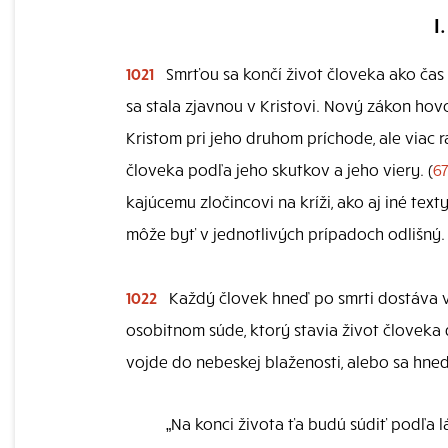
I
1021
Smrťou sa končí život človeka ako čas 
sa stala zjavnou v Kristovi. Nový zákon hovo
Kristom pri jeho druhom príchode, ale viac 
človeka podľa jeho skutkov a jeho viery. (
6
kajúcemu zločincovi na kríži, ako aj iné t
môže byť v jednotlivých prípadoch odlišný.
1022
Každý človek hneď po smrti dostáva v
osobitnom súde, ktorý stavia život človeka
vojde do nebeskej blaženosti, alebo sa hneď
„Na konci života ťa budú súdiť podľa lá