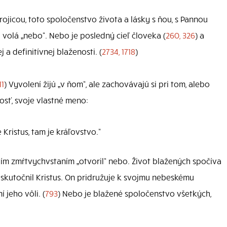
ojicou, toto spoločenstvo života a lásky s ňou, s Pannou
 volá „nebo“. Nebo je posledný cieľ človeka (
260, 326
) a
 a definitívnej blaženosti. (
2734, 1718
)
11
) Vyvolení žijú „v ňom“, ale zachovávajú si pri tom, alebo
osť, svoje vlastné meno:
e Kristus, tam je kráľovstvo.“
jím zmŕtvychvstaním „otvoril“ nebo. Život blažených spočíva
uskutočnil Kristus. On pridružuje k svojmu nebeskému
í jeho vôli. (
793
) Nebo je blažené spoločenstvo všetkých,