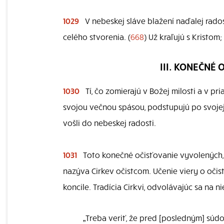
1029
V nebeskej sláve blažení naďalej rados
celého stvorenia. (
668
) Už kraľujú s Kristom
III. KONEČNÉ 
1030
Tí, čo zomierajú v Božej milosti a v pria
svojou večnou spásou, podstupujú po svojej 
vošli do nebeskej radosti.
1031
Toto konečné očisťovanie vyvolených,
nazýva Cirkev očistcom. Učenie viery o očis
koncile. Tradícia Cirkvi, odvolávajúc sa na 
„Treba veriť, že pred [posledným] súdo