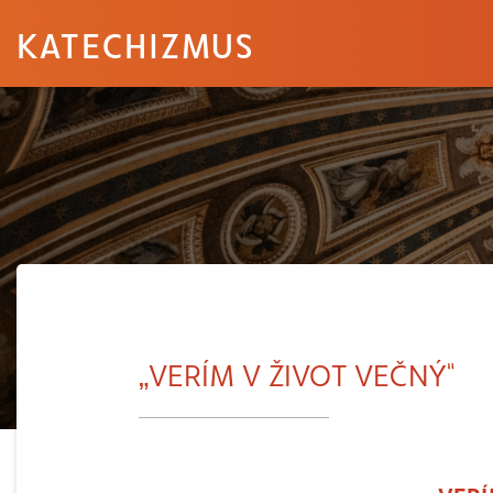
KATECHIZMUS
„VERÍM V ŽIVOT VEČNÝ“