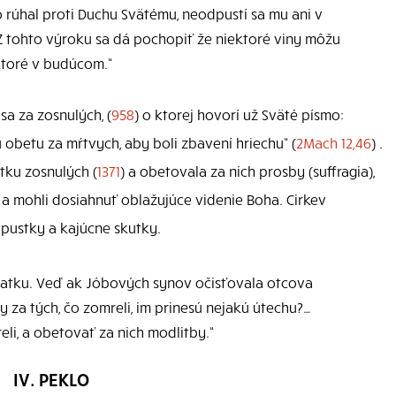
to rúhal proti Duchu Svätému, neodpustí sa mu ani v
. Z tohto výroku sa dá pochopiť že niektoré viny môžu
ktoré v budúcom.“
sa za zosnulých, (
958
) o ktorej hovorí už Sväté písmo:
 obetu za mŕtvych, aby boli zbavení hriechu“ (
2Mach 12,46
) .
tku zosnulých (
1371
) a obetovala za nich prosby (suffragia),
í a mohli dosiahnuť oblažujúce videnie Boha. Cirkev
dpustky a kajúcne skutky.
iatku. Veď ak Jóbových synov očisťovala otcova
 za tých, čo zomreli, im prinesú nejakú útechu?…
i, a obetovať za nich modlitby.“
IV. PEKLO