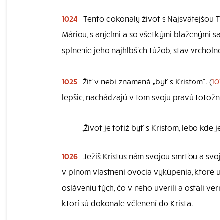
1024
Tento dokonalý život s Najsvätejšou Tr
Máriou, s anjelmi a so všetkými blaženými sa
splnenie jeho najhlbších túžob, stav vrcholnej
1025
Žiť v nebi znamená „byť s Kristom“. (
10
lepšie, nachádzajú v tom svoju pravú totožn
„Život je totiž byť s Kristom, lebo kde j
1026
Ježiš Kristus nám svojou smrťou a svo
v plnom vlastnení ovocia vykúpenia, ktoré 
osláveniu tých, čo v neho uverili a ostali vern
ktorí sú dokonale včlenení do Krista.