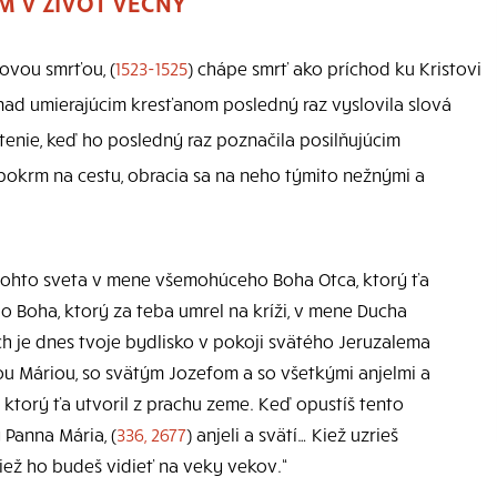
M V ŽIVOT VEČNÝ“
šovou smrťou, (
1523-1525
) chápe smrť ako príchod ku Kristovi
nad umierajúcim kresťanom posledný raz vyslovila slová
tenie, keď ho posledný raz poznačila posilňujúcim
pokrm na cestu, obracia sa na neho týmito nežnými a
z tohto sveta v mene všemohúceho Boha Otca, ktorý ťa
ého Boha, ktorý za teba umrel na kríži, v mene Ducha
ch je dnes tvoje bydlisko v pokoji svätého Jeruzalema
u Máriou, so svätým Jozefom a so všetkými anjelmi a
, ktorý ťa utvoril z prachu zeme. Keď opustíš tento
 Panna Mária, (
336, 2677
) anjeli a svätí… Kiež uzrieš
iež ho budeš vidieť na veky vekov.“