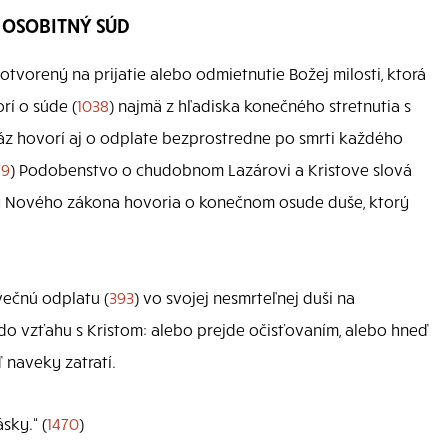
. OSOBITNÝ SÚD
otvorený na prijatie alebo odmietnutie Božej milosti, ktorá
rí o súde (
1038
) najmä z hľadiska konečného stretnutia s
ráz hovorí aj o odplate bezprostredne po smrti každého
79
) Podobenstvo o chudobnom Lazárovi a Kristove slová
exty Nového zákona hovoria o konečnom osude duše, ktorý
ečnú odplatu (
393
) vo svojej nesmrteľnej duši na
 do vzťahu s Kristom: alebo prejde očisťovaním, alebo hneď
 naveky zatratí.
sky.“ (
1470
)