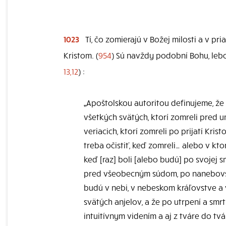
1023
Tí, čo zomierajú v Božej milosti a v pr
Kristom. (
954
) Sú navždy podobní Bohu, lebo 
13,12
) :
„Apoštolskou autoritou definujeme, ž
všetkých svätých, ktorí zomreli pred 
veriacich, ktorí zomreli po prijatí Kri
treba očistiť, keď zomreli… alebo v kto
keď [raz] boli [alebo budú] po svojej s
pred všeobecným súdom, po nanebovstúp
budú v nebi, v nebeskom kráľovstve a 
svätých anjelov, a že po utrpení a smrt
intuitívnym videním a aj z tváre do t