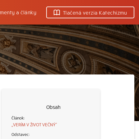
menty a články
Tlačená verzia Katechizmu
Obsah
„VERÍM V ŽIVOT VEČNÝ“