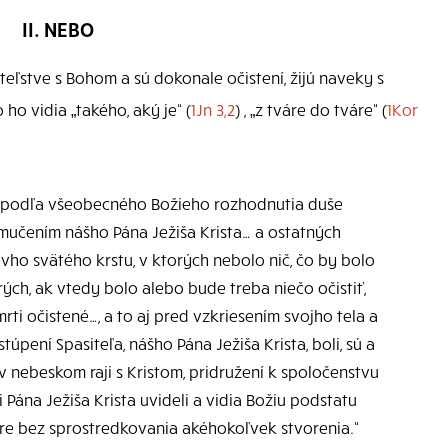
II. NEBO
iateľstve s Bohom a sú dokonale očistení, žijú naveky s
ho vidia „takého, aký je“ (
1Jn 3,2
) , „z tváre do tváre“ (
1Kor
e podľa všeobecného Božieho rozhodnutia duše
umučením nášho Pána Ježiša Krista… a ostatných
stovho svätého krstu, v ktorých nebolo nič, čo by bolo
rých, ak vtedy bolo alebo bude treba niečo očistiť,
mrti očistené…, a to aj pred vzkriesením svojho tela a
ení Spasiteľa, nášho Pána Ježiša Krista, boli, sú a
v nebeskom raji s Kristom, pridružení k spoločenstvu
i Pána Ježiša Krista uvideli a vidia Božiu podstatu
váre bez sprostredkovania akéhokoľvek stvorenia.“