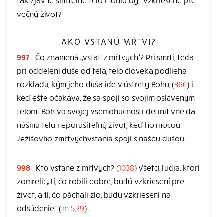
tak zjavne smrteľné telo mohlo byť vzkriesené pre
večný život?
AKO VSTANÚ MŔTVI?
997
Čo znamená „vstať z mŕtvych“? Pri smrti, teda
pri oddelení duše od tela, telo človeka podlieha
rozkladu, kým jeho duša ide v ústrety Bohu, (
366
) i
keď ešte očakáva, že sa spojí so svojím osláveným
telom. Boh vo svojej všemohúcnosti definitívne dá
nášmu telu neporušiteľný život, keď ho mocou
Ježišovho zmŕtvychvstania spojí s našou dušou.
998
Kto vstane z mŕtvych? (
1038
) Všetci ľudia, ktorí
zomreli: „Tí, čo robili dobre, budú vzkriesení pre
život, a tí, čo páchali zlo, budú vzkriesení na
odsúdenie“ (
Jn 5,29
) .