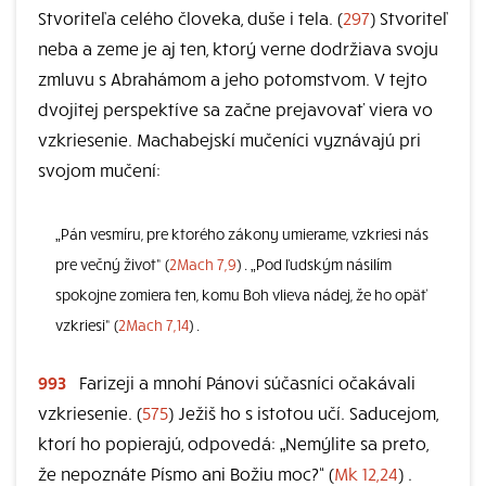
Stvoriteľa celého človeka, duše i tela. (
297
) Stvoriteľ
neba a zeme je aj ten, ktorý verne dodržiava svoju
zmluvu s Abrahámom a jeho potomstvom. V tejto
dvojitej perspektíve sa začne prejavovať viera vo
vzkriesenie. Machabejskí mučeníci vyznávajú pri
svojom mučení:
„Pán vesmíru, pre ktorého zákony umierame, vzkriesi nás
pre večný život“ (
2Mach 7,9
) . „Pod ľudským násilím
spokojne zomiera ten, komu Boh vlieva nádej, že ho opäť
vzkriesi“ (
2Mach 7,14
) .
993
Farizeji a mnohí Pánovi súčasníci očakávali
vzkriesenie. (
575
) Ježiš ho s istotou učí. Saducejom,
ktorí ho popierajú, odpovedá: „Nemýlite sa preto,
že nepoznáte Písmo ani Božiu moc?“ (
Mk 12,24
) .