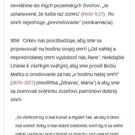
nevrátime do iných pozemských životov. „Je
ustanovené, že ľudia raz zomrú“ (
Hebr 9,27
) . Po
smrti nejestvuje „prevteľovanie“ (reinkarnácia).
1014
Cirkev nás povzbudzuje, aby sme sa
pripravovali na hodinu svojej smrti („Od náhlej a
nepredvídanej smrti vysloboď nás, Pane“: niekdajšie
Litánie k všetkým svätým), aby sme prosili Božiu
Matku o orodovanie za nás „v hodinu našej smrti“
(
2676-2677
) (modlitba „Zdravas’, Mária“) a aby sme
sa zverovali svätému Jozefovi, patrónovi dobrej
smrti:
„Vo všetkom by si mal konať a myslieť tak, akoby si dnes
mal umrieť. Keby si mal dobré svedomie, smrti by si sa veľmi
nebál. Lepšie by bolo chrániť sa hriechu, než utekať pred