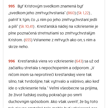
995
Byť Kristovým svedkom znamená byť
„svedkom jeho zmŕtvychvstania“ (
860
) (
Sk 1,22
) ,
patriť k tým, čo „s ním po jeho zmŕtvychvstaní jedli
a pili“ (
Sk 10,41
) . Kresťanská nádej na vzkriesenie je
plne poznačená stretnutiami so zmŕtvychvstalým
Kristom. (
655
) Vstaneme z mŕtvych ako on, s ním a
skrze neho.
996
Kresťanská viera vo vzkriesenie (
643
) sa už od
začiatku stretala s nepochopením a odporom. „V
ničom inom sa neprotirečí kresťanskej viere tak
silno, tak tvrdošijne, tak vytrvalo a vášnivo, ako keď
ide o vzkriesenie tela.“ Veľmi všeobecne sa prijíma,
že život ľudskej osoby pokračuje po smrti
duchovným spôsobom. Ako však uveriť, že by toto