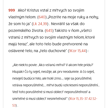
999
Ako? Kristus vstal z mŕtvych so svojím
vlastným telom. (
640
) „Pozrite na moje ruky a nohy,
že som to ja“ (
Lk 24,39
) . Nevrátil sa však do
pozemského života. (
645
) Takisto v ňom „všetci
vstanú z mŕtvych so svojím vlastným telom, ktoré
majú teraz“, ale toto telo bude pretvorené na
oslávené telo, na „telo duchovné“ (
1Kor 15,44
) :
„Ale niekto povie: ,Ako vstanú mŕtvi? V akom tele prídu?‘
Hlupák! Čo ty seješ, neožije, ak prv neodumrie. A čo seješ,
neseješ budúce telo, ale holé zrno…; seje sa porušiteľné,
vstáva neporušiteľné;… mŕtvi budú vzkriesení neporušiteľní…
Veď toto porušiteľné si musí obliecť neporušiteľnosť a
smrteľné si musí obliecť nesmrteľnosť“ (
1Kor 15,35-37.42.52-
53
) .