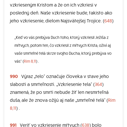
vzkrieseným Kristom a že on ich vzkriesi v
posledný deň. Naše vzkriesenie bude, takisto ako
jeho vzkriesenie, dielom Najsvätejšej Trojice. (
648
)
„Keď vo vás prebýva Duch toho, ktorý vzkriesil Ježiša z
mŕtvych, potom ten, čo vzkriesil z mŕtvych Krista, oživí aj
vaše smrteľné telá skrze svojho Ducha, ktorý prebýva vo
vás“ (
Rim 8,11
) .
990
Výraz „telo“ označuje človeka v stave jeho
slabosti a smrteľnosti. „Vzkriesenie tela“ (
364
)
znamená, že po smrti nebude žiť len nesmrteľná
duša, ale že znova ožijú aj naše „smrteľné telá“ (
Rim
8,11
) .
991
Veriť vo vzkriesenie mŕtvych (
638
) bolo