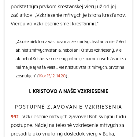
podstatným prvkom kresťanskej viery už od jej
začiatkov: „Vzkriesenie mŕtvych je istota kresťanov.
Vierou vo vzkriesenie sme [kresťanmi].“
„Akože niektorí z vás hovoria, že zmŕtvychvstania niet? Veď
ak niet zmŕtvychvstania, nebol ani Kristus vzkriesený. Ale
ak nebol Kristus vzkriesený potom je márne naše hlásanie a
márna je aj vaša viera… Ale Kristus vstal z mŕtvych, prvotina
zosnulých“ (
1Kor 15,12-14.20
) .
I. KRISTOVO A NAŠE VZKRIESENIE
POSTUPNÉ ZJAVOVANIE VZKRIESENIA
992
Vzkriesenie mŕtvych zjavoval Boh svojmu ľudu
postupne. Nádej na telesné vzkriesenie mŕtvych sa
presadila ako vnútorný dôsledok viery v Boha,