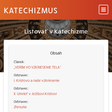
KATECHIZMUS
Listovať v Katechizme
Obsah
„VERÍM VO VZKRIESENIE TELA“
I. Kristovo a naše vzkriesenie
II. Umrieť v Ježišovi Kristovi
Zhrnutie