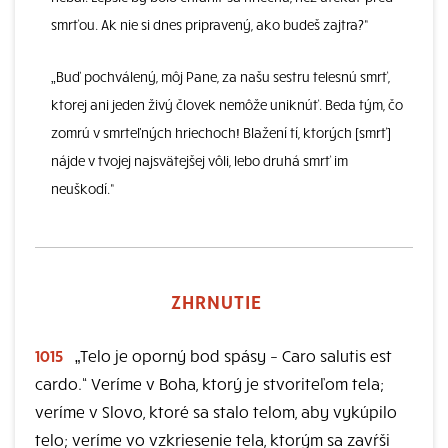
smrťou. Ak nie si dnes pripravený, ako budeš zajtra?“
„Buď pochválený, môj Pane, za našu sestru telesnú smrť,
ktorej ani jeden živý človek nemôže uniknúť. Beda tým, čo
zomrú v smrteľných hriechoch! Blažení tí, ktorých [smrť]
nájde v tvojej najsvätejšej vôli, lebo druhá smrť im
neuškodí.“
ZHRNUTIE
1015
„Telo je oporný bod spásy – Caro salutis est
cardo.“ Veríme v Boha, ktorý je stvoriteľom tela;
veríme v Slovo, ktoré sa stalo telom, aby vykúpilo
telo; veríme vo vzkriesenie tela, ktorým sa zavŕši