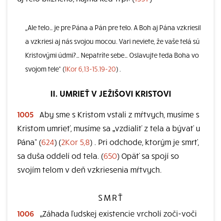
„Ale telo… je pre Pána a Pán pre telo. A Boh aj Pána vzkriesil
a vzkriesi aj nás svojou mocou. Vari neviete, že vaše telá sú
Kristovými údmi?… Nepatríte sebe… Oslavujte teda Boha vo
svojom tele“ (
1Kor 6,13-15.19-20
) .
II. UMRIEŤ V JEŽIŠOVI KRISTOVI
1005
Aby sme s Kristom vstali z mŕtvych, musíme s
Kristom umrieť, musíme sa „vzdialiť z tela a bývať u
Pána“ (
624
) (
2Kor 5,8
) . Pri odchode, ktorým je smrť,
sa duša oddelí od tela. (
650
) Opäť sa spojí so
svojím telom v deň vzkriesenia mŕtvych.
SMRŤ
1006
„Záhada ľudskej existencie vrcholí zoči-voči