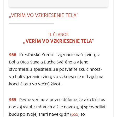
„VERÍM VO VZKRIESENIE TELA“
11. ČLÁNOK
„VERÍM VO VZKRIESENIE TELA“
988
Kresťanské Krédo – vyznanie našej viery v
Boha Otca, Syna a Ducha Svätého a v jeho
stvoriteľskú, spasiteľskú a posvätiteľskú činnosť-
vrcholí vyznaním viery vo vzkriesenie mŕtvych na
konci čias a vo večný život.
989
Pevne veríme a pevne dúfame, že ako Kristus
naozaj vstal z mŕtvych a žije naveky, aj spravodliví
budú po svojej smrti naveky žiť (
655
) so