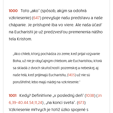
1000
Toto „ako“ (spôsob, akým sa odohrá
vzkriesenie) (
647
) prevyšuje našu predstavu a naše
chápanie. Je prístupné iba vo viere. Ale naša účasť
na Eucharistii je už predzvesťou premenenia nášho
tela Kristom.
„Ako chlieb, ktorý pochádza zo zeme, keď prijal vzývanie
Boha, už nie je obyčajným chlebom, ale Eucharistiou, ktorá
sa skladá z dvoch skutočností: pozemskej a nebeskej, aj
naše telá, keď prijímajú Eucharistiu, (
1405
) už nie sú
porušiteľné, lebo majú nádej na vzkriesenie.“
1001
Kedy? Definitívne „v posledný deň“ (
1038
) (
Jn
6,39-40.44.54;11,24
) , „na konci sveta“. (
673
)
Vzkriesenie mŕtvych je totiž úzko spojené s