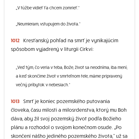
„V túžbe vidieť ťa chcem zomrieť.“
„Neumieram, vstupujem do života.“
1012
Kresťanský pohľad na smrť je vynikajúcim
spôsobom vyjadrený v liturgii Cirkvi:
„Veď tým, čo veria v teba, Bože, život sa neodníma, iba mení;
a keď skončíme život v smrteľnom tele, máme pripravený
večný príbytok v nebesiach.“
1013
Smrť je koniec pozemského putovania
človeka, času milosti a milosrdenstva, ktorý mu Boh
dáva, aby žil svoj pozemský život podľa Božieho
plánu a rozhodol o svojom konečnom osude. „Po
skončení nášho jediného pozemského života,“ už sa