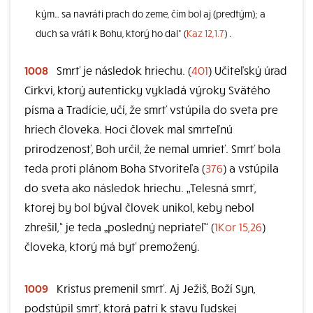
kým… sa navráti prach do zeme, čím bol aj (predtým); a
duch sa vráti k Bohu, ktorý ho dal“ (
Kaz 12,1.7
) .
1008
Smrť je následok hriechu. (
401
) Učiteľský úrad
Cirkvi, ktorý autenticky vykladá výroky Svätého
písma a Tradície, učí, že smrť vstúpila do sveta pre
hriech človeka. Hoci človek mal smrteľnú
prirodzenosť, Boh určil, že nemal umrieť. Smrť bola
teda proti plánom Boha Stvoriteľa (
376
) a vstúpila
do sveta ako následok hriechu. „Telesná smrť,
ktorej by bol býval človek unikol, keby nebol
zhrešil,“ je teda „posledný nepriateľ“ (
1Kor 15,26
)
človeka, ktorý má byť premožený.
1009
Kristus premenil smrť. Aj Ježiš, Boží Syn,
podstúpil smrť, ktorá patrí k stavu ľudskej