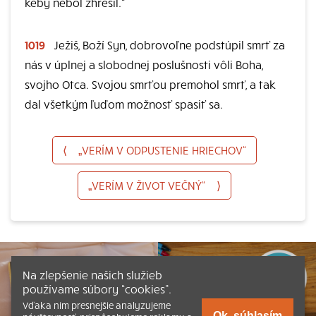
keby nebol zhrešil.“
1019
Ježiš, Boží Syn, dobrovoľne podstúpil smrť za
nás v úplnej a slobodnej poslušnosti vôli Boha,
svojho Otca. Svojou smrťou premohol smrť, a tak
dal všetkým ľuďom možnosť spasiť sa.
⟨
„VERÍM V ODPUSTENIE HRIECHOV“
„VERÍM V ŽIVOT VEČNÝ“
⟩
Na zlepšenie našich služieb
používame súbory “cookies”.
Vďaka nim presnejšie analyzujeme
Ok, súhlasím