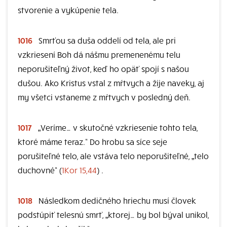
stvorenie a vykúpenie tela.
1016
Smrťou sa duša oddelí od tela, ale pri
vzkriesení Boh dá nášmu premenenému telu
neporušiteľný život, keď ho opäť spojí s našou
dušou. Ako Kristus vstal z mŕtvych a žije naveky, aj
my všetci vstaneme z mŕtvych v posledný deň.
1017
„Veríme… v skutočné vzkriesenie tohto tela,
ktoré máme teraz.“ Do hrobu sa síce seje
porušiteľné telo, ale vstáva telo neporušiteľné, „telo
duchovné“ (
1Kor 15,44
) .
1018
Následkom dedičného hriechu musí človek
podstúpiť telesnú smrť, „ktorej… by bol býval unikol,