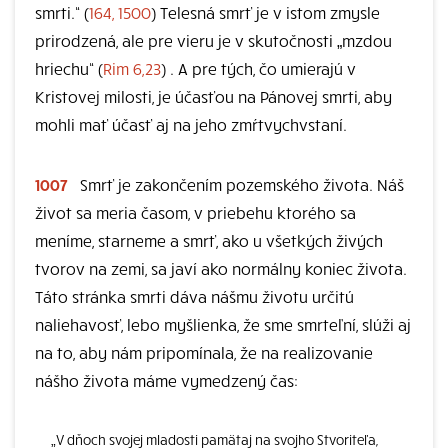
smrti.“ (
164, 1500
) Telesná smrť je v istom zmysle
prirodzená, ale pre vieru je v skutočnosti „mzdou
hriechu“ (
Rim 6,23
) . A pre tých, čo umierajú v
Kristovej milosti, je účasťou na Pánovej smrti, aby
mohli mať účasť aj na jeho zmŕtvychvstaní.
1007
Smrť je zakončením pozemského života. Náš
život sa meria časom, v priebehu ktorého sa
meníme, starneme a smrť, ako u všetkých živých
tvorov na zemi, sa javí ako normálny koniec života.
Táto stránka smrti dáva nášmu životu určitú
naliehavosť, lebo myšlienka, že sme smrteľní, slúži aj
na to, aby nám pripomínala, že na realizovanie
nášho života máme vymedzený čas:
„V dňoch svojej mladosti pamätaj na svojho Stvoriteľa,