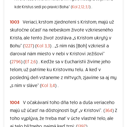
kde Kristus sedí po pravici Boha“ (
Kol 2,12;3,1
) .
1003
Veriaci, krstom zjednotení s Kristom, majú už
skutočne účasť na nebeskom živote vzkrieseného
Krista, ale tento život zostáva „s Kristom ukrytý v
Bohu“ (
1227
) (
Kol 3,3
) . „S ním nás [Boh] vzkriesil a
daroval nám miesto v nebi v Kristovi Ježišovi“
(
2796
) (
Ef 2,6
) . Keďže sa v Eucharistii živíme jeho
telom, už patríme ku Kristovmu telu. A keď v
posledný deň vstaneme z mŕtvych, zjavíme sa aj my
„s ním v sláve“ (
Kol 3,4
) .
1004
V očakávaní toho dňa telo a duša veriaceho
majú už účasť na dôstojnosti byť „v Kristovi“. (
364
) Z
toho vyplýva, že treba mať v úcte vlastné telo, ale
aj telo blížneho, najmä keď trpí: (
1397
)