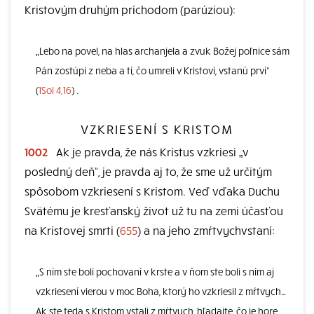
Kristovým druhým príchodom (parúziou):
„Lebo na povel, na hlas archanjela a zvuk Božej poľnice sám
Pán zostúpi z neba a tí, čo umreli v Kristovi, vstanú prví“
(
1Sol 4,16
) .
VZKRIESENÍ S KRISTOM
1002
Ak je pravda, že nás Kristus vzkriesi „v
posledný deň“, je pravda aj to, že sme už určitým
spôsobom vzkriesení s Kristom. Veď vďaka Duchu
Svätému je kresťanský život už tu na zemi účasťou
na Kristovej smrti (
655
) a na jeho zmŕtvychvstaní:
„S ním ste boli pochovaní v krste a v ňom ste boli s ním aj
vzkriesení vierou v moc Boha, ktorý ho vzkriesil z mŕtvych…
Ak ste teda s Kristom vstali z mŕtvych, hľadajte, čo je hore,