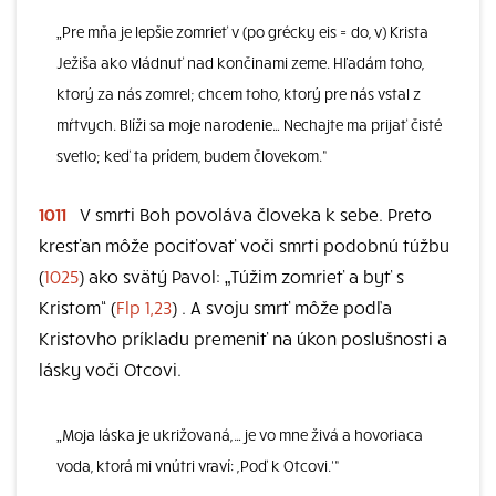
„Pre mňa je lepšie zomrieť v (po grécky eis = do, v) Krista
Ježiša ako vládnuť nad končinami zeme. Hľadám toho,
ktorý za nás zomrel; chcem toho, ktorý pre nás vstal z
mŕtvych. Blíži sa moje narodenie… Nechajte ma prijať čisté
svetlo; keď ta prídem, budem človekom.“
1011
V smrti Boh povoláva človeka k sebe. Preto
kresťan môže pociťovať voči smrti podobnú túžbu
(
1025
) ako svätý Pavol: „Túžim zomrieť a byť s
Kristom“ (
Flp 1,23
) . A svoju smrť môže podľa
Kristovho príkladu premeniť na úkon poslušnosti a
lásky voči Otcovi.
„Moja láska je ukrižovaná,… je vo mne živá a hovoriaca
voda, ktorá mi vnútri vraví: ,Poď k Otcovi.‘“