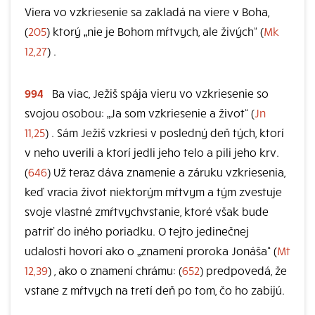
Viera vo vzkriesenie sa zakladá na viere v Boha,
(
205
) ktorý „nie je Bohom mŕtvych, ale živých“ (
Mk
12,27
) .
994
Ba viac, Ježiš spája vieru vo vzkriesenie so
svojou osobou: „Ja som vzkriesenie a život“ (
Jn
11,25
) . Sám Ježiš vzkriesi v posledný deň tých, ktorí
v neho uverili a ktorí jedli jeho telo a pili jeho krv.
(
646
) Už teraz dáva znamenie a záruku vzkriesenia,
keď vracia život niektorým mŕtvym a tým zvestuje
svoje vlastné zmŕtvychvstanie, ktoré však bude
patriť do iného poriadku. O tejto jedinečnej
udalosti hovorí ako o „znamení proroka Jonáša“ (
Mt
12,39
) , ako o znamení chrámu: (
652
) predpovedá, že
vstane z mŕtvych na tretí deň po tom, čo ho zabijú.