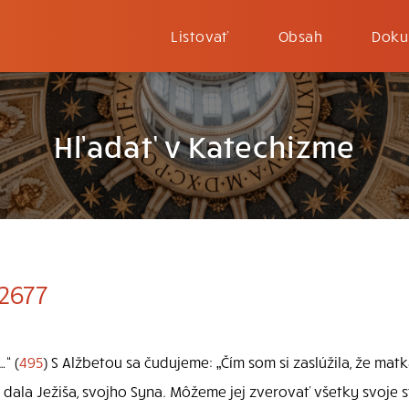
Listovať
Obsah
Doku
Hľadať v Katechizme
2677
“ (
495
) S Alžbetou sa čudujeme: „Čím som si zaslúžila, že ma
dala Ježiša, svojho Syna. Môžeme jej zverovať všetky svoje sta