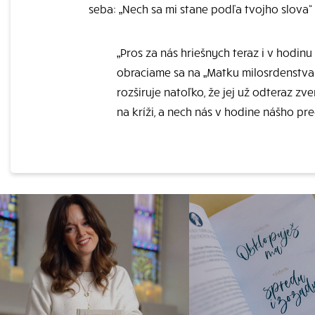
seba: „Nech sa mi stane podľa tvojho slova“ 
„Pros za nás hriešnych teraz i v hodinu
obraciame sa na „Matku milosrdenstva“, 
rozširuje natoľko, že jej už odteraz zve
na kríži, a nech nás v hodine nášho pr