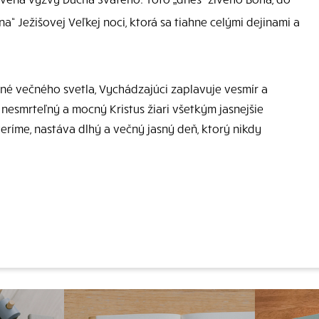
a“ Ježišovej Veľkej noci, ktorá sa tiahne celými dejinami a
plné večného svetla, Vychádzajúci zaplavuje vesmír a
 nesmrteľný a mocný Kristus žiari všetkým jasnejšie
veríme, nastáva dlhý a večný jasný deň, ktorý nikdy