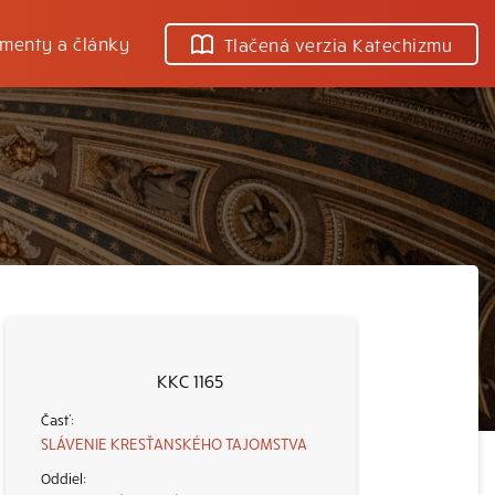
menty a články
Tlačená verzia Katechizmu
KKC 1165
SLÁVENIE KRESŤANSKÉHO TAJOMSTVA