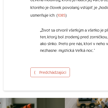
ktorého je človek povolaný vstúpiť, je „hodin
usmerňuje ich: (
1085
)
„Život sa otvoril všetkým a všetko je 
ten, ktorý bol zrodený pred zorničkou,
ako slnko. Preto pre nás, ktorí v neho 
nezhasne: mystická Veľká noc.“
⟨
Predchádzajúci