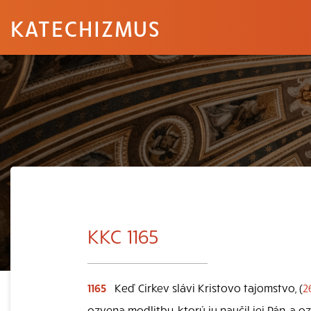
KATECHIZMUS
KKC 1165
1165
Keď Cirkev slávi Kristovo tajomstvo, (
2
ozvena modlitby, ktorú ju naučil jej Pán, a