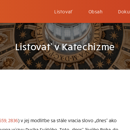
Listovať
Obsah
Doku
Listovať v Katechizme
659, 2836
) v jej modlitbe sa stále vracia slovo „dnes“ ako
 ozvena výzvy Ducha Svätého. Toto „dnes“ živého Boha, do