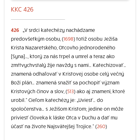
KKC 426
426
„V srdci katechézy nachádzame
predovšetkým osobu, (
1698
) totiž osobu Ježiša
Krista Nazaretského, Otcovho jednorodeného
[Syna]…, ktorý za nás trpel a umrel a teraz ako
zmŕtvychvstalý žije navždy s nami… Katechizovať…
znamená odhaľovať v Kristovej osobe celý večný
Boží plán… znamená snažiť sa pochopiť význam
Kristových činov a slov, (
513
) ako aj znamení, ktoré
urobil.“ Cieľom katechézy je: „Uviesť… do
spoločenstva… s Ježišom Kristom; jedine on môže
priviesť človeka k láske Otca v Duchu a dať mu
účasť na živote Najsvätejšej Trojice.“ (
260
)