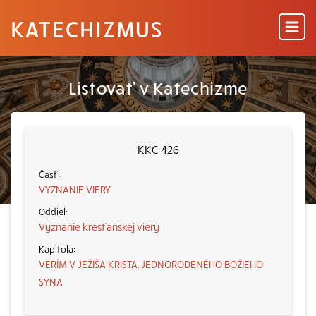
KATECHIZMUS
Listovať v Katechizme
KKC 426
VYZNANIE VIERY
Vyznanie kresťanskej viery
VERÍM V JEŽIŠA KRISTA, JEDNORODENÉHO BOŽIEHO
SYNA