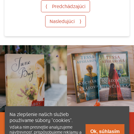
⟨
Predchádzajúci
Nasledujúci
⟩
Na zlepšenie našich služieb
používame súbory “cookies”.
Listovať
Obsah
Dokumenty a články
Vďaka nim presnejšie analyzujeme
Ok, súhlasím
návštevnosť, prispôsobujeme reklamu a