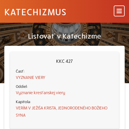
KATECHIZMUS
Listovať v Katechizme
KKC 427
VYZNANIE VIERY
Vyznanie kresťanskej viery
VERÍM V JEŽIŠA KRISTA, JEDNORODENÉHO BOŽIEHO
SYNA