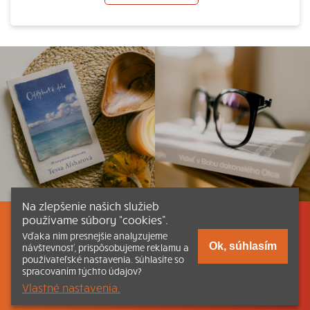
Na zlepšenie našich služieb
používame súbory “cookies”.
Listovať
Obsah
Dokumenty a články
Vďaka nim presnejšie analyzujeme
Ok, súhlasím
návštevnosť, prispôsobujeme reklamu a
používateľské nastavenia. Súhlasíte so
Kontakt
Tlačená verzia Katechizmu
spracovaním týchto údajov?
Vlastné nastavenia.
© 2026 katechizmus.sk |
Všetky práva vyhradené
| Táto stránka
funguje aj vďaka kresťanskému kníhkupectvu
Kumran.sk