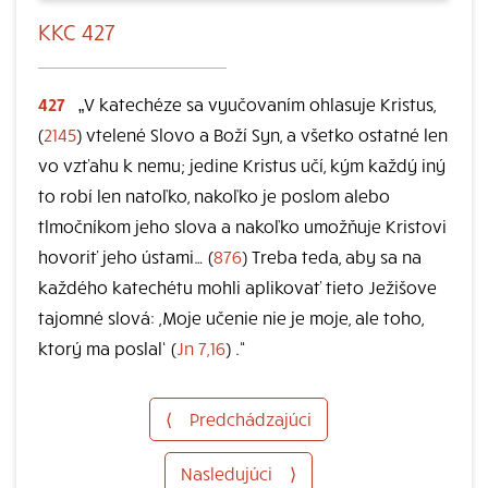
KKC 427
427
„V katechéze sa vyučovaním ohlasuje Kristus,
(
2145
) vtelené Slovo a Boží Syn, a všetko ostatné len
vo vzťahu k nemu; jedine Kristus učí, kým každý iný
to robí len natoľko, nakoľko je poslom alebo
tlmočníkom jeho slova a nakoľko umožňuje Kristovi
hovoriť jeho ústami… (
876
) Treba teda, aby sa na
každého katechétu mohli aplikovať tieto Ježišove
tajomné slová: ,Moje učenie nie je moje, ale toho,
ktorý ma poslal‘ (
Jn 7,16
) .“
⟨
Predchádzajúci
Nasledujúci
⟩