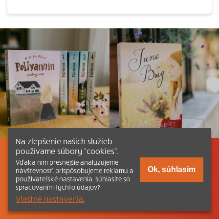
Na zlepšenie našich služieb
používame súbory “cookies”.
Listovať
Obsah
Dokumenty a články
Vďaka nim presnejšie analyzujeme
Ok, súhlasím
návštevnosť, prispôsobujeme reklamu a
používateľské nastavenia. Súhlasíte so
Kontakt
Tlačená verzia Katechizmu
spracovaním týchto údajov?
Vlastné nastavenia.
© 2026 katechizmus.sk |
Všetky práva vyhradené
| Táto stránka
funguje aj vďaka kresťanskému kníhkupectvu
Kumran.sk