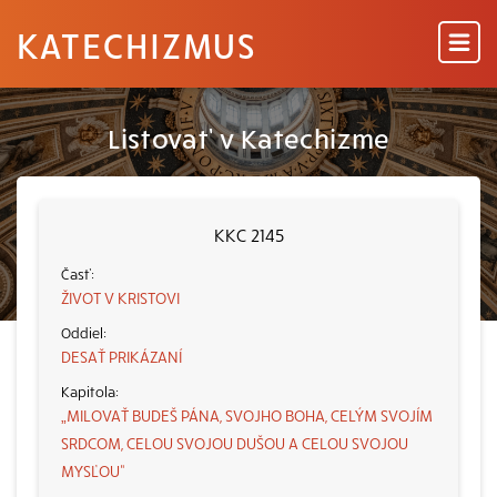
KATECHIZMUS
Listovať v Katechizme
KKC 2145
ŽIVOT V KRISTOVI
DESAŤ PRIKÁZANÍ
„MILOVAŤ BUDEŠ PÁNA, SVOJHO BOHA, CELÝM SVOJÍM
SRDCOM, CELOU SVOJOU DUŠOU A CELOU SVOJOU
MYSĽOU“