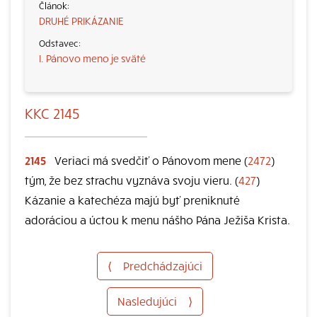
DRUHÉ PRIKÁZANIE
I. Pánovo meno je sväté
KKC 2145
2145
Veriaci má svedčiť o Pánovom mene (
2472
)
tým, že bez strachu vyznáva svoju vieru. (
427
)
Kázanie a katechéza majú byť preniknuté
adoráciou a úctou k menu nášho Pána Ježiša Krista.
⟨
Predchádzajúci
Nasledujúci
⟩