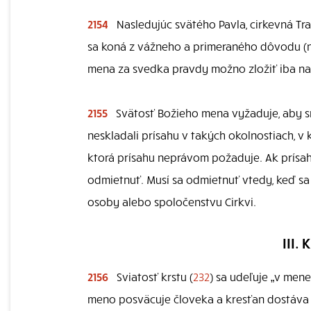
2154
Nasledujúc svätého Pavla, cirkevná Trad
sa koná z vážneho a primeraného dôvodu (na
mena za svedka pravdy možno zložiť iba na 
2155
Svätosť Božieho mena vyžaduje, aby sm
neskladali prísahu v takých okolnostiach, v
ktorá prísahu neprávom požaduje. Ak prísah
odmietnuť. Musí sa odmietnuť vtedy, keď sa v
osoby alebo spoločenstvu Cirkvi.
III.
2156
Sviatosť krstu (
232
) sa udeľuje „v mene
meno posväcuje človeka a kresťan dostáva s