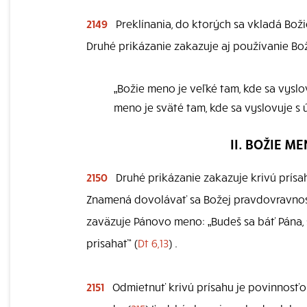
2149
Preklínania, do ktorých sa vkladá Boži
Druhé prikázanie zakazuje aj používanie Bo
„Božie meno je veľké tam, kde sa vyslo
meno je sväté tam, kde sa vyslovuje s 
II. BOŽIE 
2150
Druhé prikázanie zakazuje krivú prísa
Znamená dovolávať sa Božej pravdovravnosti
zaväzuje Pánovo meno: „Budeš sa báť Pána, 
prisahať“ (
Dt 6,13
) .
2151
Odmietnuť krivú prísahu je povinnosťou