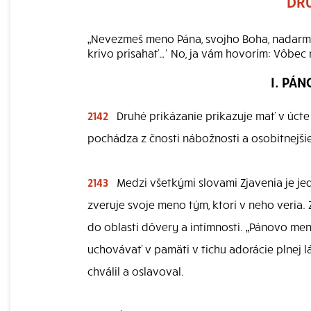
DRU
„Nevezmeš meno Pána, svojho Boha, nadarmo!“
krivo prisahať…‘ No, ja vám hovorím: Vôbec ne
I. PÁ
2142
Druhé prikázanie prikazuje mať v úct
pochádza z čnosti nábožnosti a osobitnejši
2143
Medzi všetkými slovami Zjavenia je jed
zveruje svoje meno tým, ktorí v neho veria
do oblasti dôvery a intímnosti. „Pánovo meno
uchovávať v pamäti v tichu adorácie plnej lá
chválil a oslavoval.