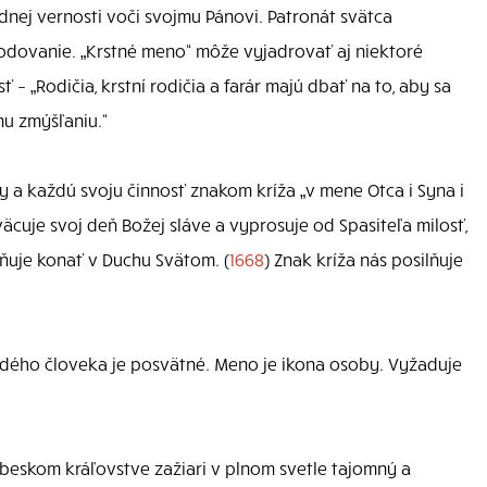
ladnej vernosti voči svojmu Pánovi. Patronát svätca
odovanie. „Krstné meno“ môže vyjadrovať aj niektoré
– „Rodičia, krstní rodičia a farár majú dbať na to, aby sa
u zmýšľaniu.“
y a každú svoju činnosť znakom kríža „v mene Otca i Syna i
äcuje svoj deň Božej sláve a vyprosuje od Spasiteľa milosť,
uje konať v Duchu Svätom. (
1668
) Znak kríža nás posilňuje
ého človeka je posvätné. Meno je ikona osoby. Vyžaduje
beskom kráľovstve zažiari v plnom svetle tajomný a