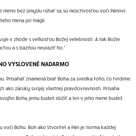
e meno bez úmyslu rúhať sa, sú neúctivosťou voči Pánovi.
žieho mena pri mágii.
vuje v zhode s veľkosťou Božej velebnosti. A tak Božie
úctou a s bázňou neuraziť ho.“
MENO VYSLOVENÉ NADARMO
hu. Prisahať znamená brať Boha za svedka toho, čo tvrdíme.
 ako záruky svojej vlastnej pravdovravnosti. Prísaha
svojho Boha, jemu budeš slúžiť a len v jeho mene budeš
 voči Bohu. Boh ako Stvoriteľ a Pán je norma každej