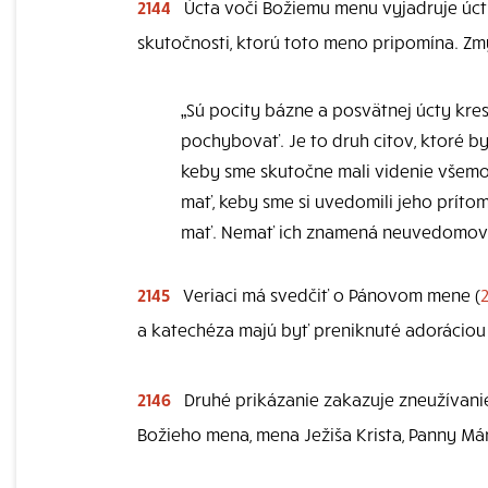
2144
Úcta voči Božiemu menu vyjadruje úctu
skutočnosti, ktorú toto meno pripomína. Zmy
„Sú pocity bázne a posvätnej úcty kr
pochybovať. Je to druh citov, ktoré by
keby sme skutočne mali videnie všemoh
mať, keby sme si uvedomili jeho prítom
mať. Nemať ich znamená neuvedomovať s
2145
Veriaci má svedčiť o Pánovom mene (
a katechéza majú byť preniknuté adoráciou 
2146
Druhé prikázanie zakazuje zneužívani
Božieho mena, mena Ježiša Krista, Panny Már