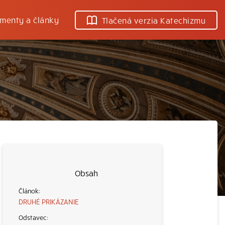
menty a články
Tlačená verzia Katechizmu
Obsah
DRUHÉ PRIKÁZANIE