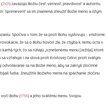
 (
2101
) zaväzujú Božiu česť, vernosť, pravdivosť a autoritu.
ti. Spreneveriť sa im znamená zneužiť Božie meno a istým
zaniu. Spočíva v tom, že sa proti Bohu vyslovujú – vnútorne
provokácie, že sa o Bohu hovorí zle, že chýba k nemu úcta v
b karhá tých, čo sa rúhajú „vznešenému menu [Ježiša], ktoré
a sa vzťahuje i na slová proti Kristovej Cirkvi, proti svätým
j odvolávanie sa na Božie meno, aby sa zakryli zločinné
abíjali ľudia. Zneužitie Božieho mena na spáchanie zločinu
 voči Bohu (
1756
) a jeho svätému menu. Svojou