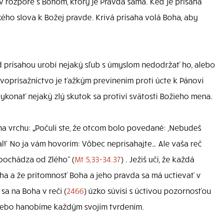
 v rozpore s Bohom, ktorý je Pravda sama. Keď je prísaha
ého slova k Božej pravde. Krivá prísaha volá Boha, aby
od prísahou urobí nejaký sľub s úmyslom nedodržať ho, alebo
rivoprísažníctvo je ťažkým previnením proti úcte k Pánovi
vykonať nejaký zlý skutok sa protiví svätosti Božieho mena.
 na vrchu: „Počuli ste, že otcom bolo povedané: ,Nebudeš
ahal!‘ No ja vám hovorím: Vôbec neprisahajte… Ale vaša reč
e, pochádza od Zlého“ (
Mt 5,33-34.37
) . Ježiš učí, že každá
ha a že prítomnosť Boha a jeho pravda sa má uctievať v
sa na Boha v reči (
2466
) úzko súvisí s úctivou pozornosťou
alebo hanobíme každým svojím tvrdením.