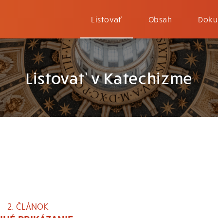
Listovať
Obsah
Doku
Listovať v Katechizme
2. ČLÁNOK