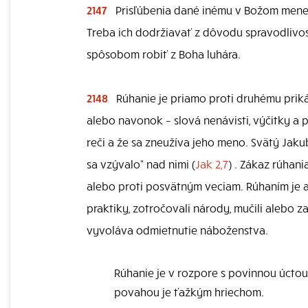
2147
Prisľúbenia dané inému v Božom mene
Treba ich dodržiavať z dôvodu spravodlivos
spôsobom robiť z Boha luhára.
2148
Rúhanie je priamo proti druhému priká
alebo navonok – slová nenávisti, výčitky a 
reči a že sa zneužíva jeho meno. Svätý Jaku
sa vzývalo“ nad nimi (
Jak 2,7
) . Zákaz rúhani
alebo proti posvätným veciam. Rúhaním je a
praktiky, zotročovali národy, mučili alebo z
vyvoláva odmietnutie náboženstva.
Rúhanie je v rozpore s povinnou úctou
povahou je ťažkým hriechom.