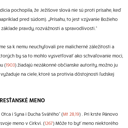
ícia pochopila, že Ježišove slová nie sú proti prísahe, keď
príklad pred súdom). „Prísahu, to jest vzývanie Božieho
základe pravdy, rozvážnosti a spravodlivosti.“
e sa k nemu neuchyľovali pre malicherné záležitosti a
 ktorých by sa to mohlo vysvetľovať ako schvaľovanie moci,
u (
1903
) žiadajú nezákonné občianske autority, možno ju
yžaduje na ciele, ktoré sa protivia dôstojnosti ľudskej
 KRESŤANSKÉ MENO
 Otca i Syna i Ducha Svätého“ (
Mt 28,19
) . Pri krste Pánovo
voje meno v Cirkvi. (
1267
) Môže to byť meno niektorého