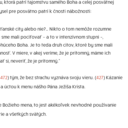
, ktorá patrí tajomstvu samého Boha a celej posvätnej
sel pre posvätno patrí k čnosti nábožnosti:
esťanské city alebo nie?… Nikto o tom nemôže rozumne
 sme mali pociťovať – a to v intenzívnom stupni –,
úceho Boha. Je to teda druh citov, ktoré by sme mali
nosť. V miere, v akej veríme, že je prítomný, máme ich
i, neveriť, že je prítomný.“
2472
) tým, že bez strachu vyznáva svoju vieru. (
427
) Kázanie
a úctou k menu nášho Pána Ježiša Krista.
e Božieho mena, to jest akékoľvek nevhodné používanie
ie a všetkých svätých.