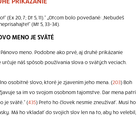
HÉ PRIKÁZANIE
 (Ex 20, 7; Dt 5, 11).“ „Otcom bolo povedané: ,Nebudeš
prisahajte!“ (Mt 5, 33-34).
NOVO MENO JE SVÄTÉ
e Pánovo meno. Podobne ako prvé, aj druhé prikázanie
e určuje náš spôsob používania slova o svätých veciach.
no osobitné slovo, ktoré je zjavením jeho mena. (
203
) Boh
. Zjavuje sa im vo svojom osobnom tajomstve. Dar mena patrí
 je sväté.“ (
435
) Preto ho človek nesmie zneužívať. Musí ho
sky. Má ho vkladať do svojich slov len na to, aby ho velebil,