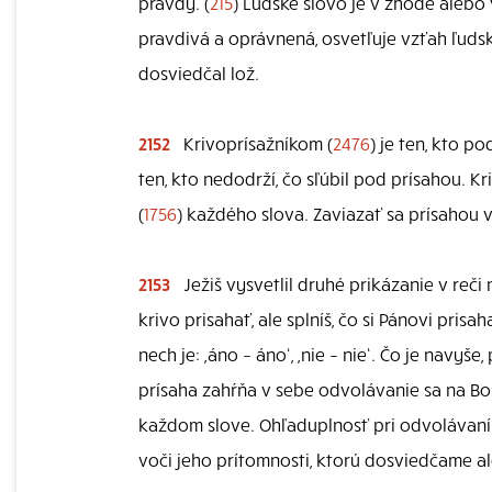
pravdy. (
215
) Ľudské slovo je v zhode alebo
pravdivá a oprávnená, osvetľuje vzťah ľudsk
dosviedčal lož.
2152
Krivoprísažníkom (
2476
) je ten, kto p
ten, kto nedodrží, čo sľúbil pod prísahou. K
(
1756
) každého slova. Zaviazať sa prísahou 
2153
Ježiš vysvetlil druhé prikázanie v reči
krivo prisahať, ale splníš, čo si Pánovi pris
nech je: ,áno – áno‘, ,nie – nie‘. Čo je navyš
prísaha zahŕňa v sebe odvolávanie sa na Bo
každom slove. Ohľaduplnosť pri odvolávaní 
voči jeho prítomnosti, ktorú dosviedčame 