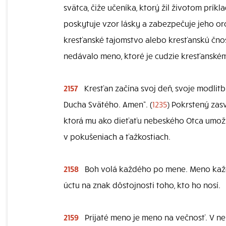
svätca, čiže učeníka, ktorý žil životom prík
poskytuje vzor lásky a zabezpečuje jeho or
kresťanské tajomstvo alebo kresťanskú čnosť 
nedávalo meno, ktoré je cudzie kresťanském
2157
Kresťan začína svoj deň, svoje modlitb
Ducha Svätého. Amen“. (
1235
) Pokrstený zasv
ktorá mu ako dieťaťu nebeského Otca umožň
v pokušeniach a ťažkostiach.
2158
Boh volá každého po mene. Meno každ
úctu na znak dôstojnosti toho, kto ho nosí.
2159
Prijaté meno je meno na večnosť. V ne