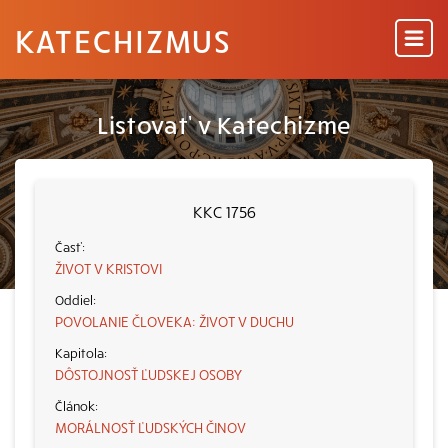
KATECHIZMUS
Listovať v Katechizme
KKC 1756
ŽIVOT V KRISTOVI
POVOLANIE ČLOVEKA: ŽIVOT V DUCHU
DÔSTOJNOSŤ ĽUDSKEJ OSOBY
MORÁLNOSŤ ĽUDSKÝCH ČINOV