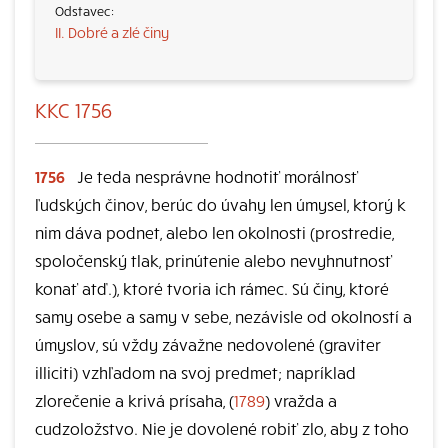
II. Dobré a zlé činy
KKC 1756
1756
Je teda nesprávne hodnotiť morálnosť
ľudských činov, berúc do úvahy len úmysel, ktorý k
nim dáva podnet, alebo len okolnosti (prostredie,
spoločenský tlak, prinútenie alebo nevyhnutnosť
konať atď.), ktoré tvoria ich rámec. Sú činy, ktoré
samy osebe a samy v sebe, nezávisle od okolností a
úmyslov, sú vždy závažne nedovolené (graviter
illiciti) vzhľadom na svoj predmet; napríklad
zlorečenie a krivá prísaha, (
1789
) vražda a
cudzoložstvo. Nie je dovolené robiť zlo, aby z toho