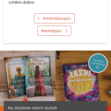
vzniklo dobro.
⟨
Predchádzajúci
Nasledujúci
⟩
Na zlepšenie našich služieb