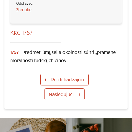
Zhrnutie
KKC 1757
1757
Predmet, úmysel a okolnosti sú tri „pramene“
morálnosti ľudských činov.
⟨
Predchádzajúci
Nasledujúci
⟩