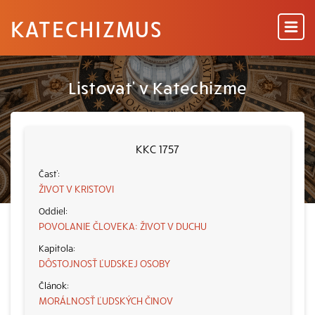
KATECHIZMUS
Listovať v Katechizme
KKC 1757
ŽIVOT V KRISTOVI
POVOLANIE ČLOVEKA: ŽIVOT V DUCHU
DÔSTOJNOSŤ ĽUDSKEJ OSOBY
MORÁLNOSŤ ĽUDSKÝCH ČINOV