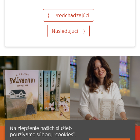
⟨
Predchádzajúci
Nasledujúci
⟩
Na zlepšenie našich služieb
používame súbory “cookies”.
Listovať
Obsah
Dokumenty a články