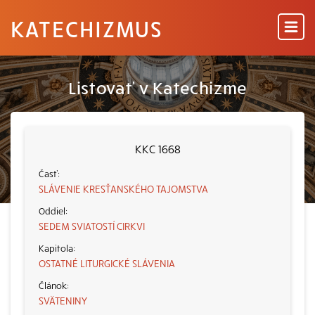
KATECHIZMUS
Listovať v Katechizme
KKC 1668
SLÁVENIE KRESŤANSKÉHO TAJOMSTVA
SEDEM SVIATOSTÍ CIRKVI
OSTATNÉ LITURGICKÉ SLÁVENIA
SVÄTENINY