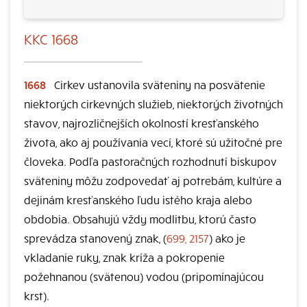
KKC 1668
1668
Cirkev ustanovila sväteniny na posvätenie
niektorých cirkevných služieb, niektorých životných
stavov, najrozličnejších okolností kresťanského
života, ako aj používania vecí, ktoré sú užitočné pre
človeka. Podľa pastoračných rozhodnutí biskupov
sväteniny môžu zodpovedať aj potrebám, kultúre a
dejinám kresťanského ľudu istého kraja alebo
obdobia. Obsahujú vždy modlitbu, ktorú často
sprevádza stanovený znak, (
699, 2157
) ako je
vkladanie ruky, znak kríža a pokropenie
požehnanou (svätenou) vodou (pripomínajúcou
krst).