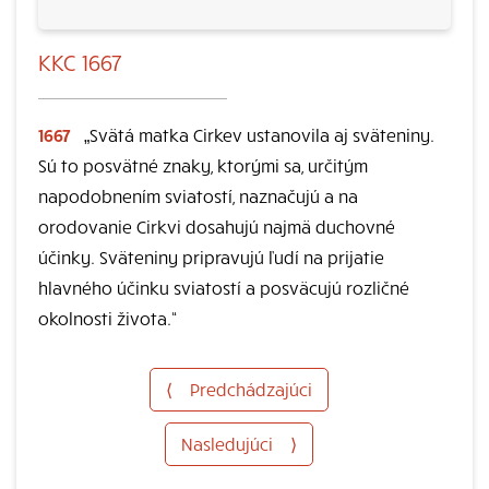
KKC 1667
1667
„Svätá matka Cirkev ustanovila aj sväteniny.
Sú to posvätné znaky, ktorými sa, určitým
napodobnením sviatostí, naznačujú a na
orodovanie Cirkvi dosahujú najmä duchovné
účinky. Sväteniny pripravujú ľudí na prijatie
hlavného účinku sviatostí a posväcujú rozličné
okolnosti života.“
⟨
Predchádzajúci
Nasledujúci
⟩