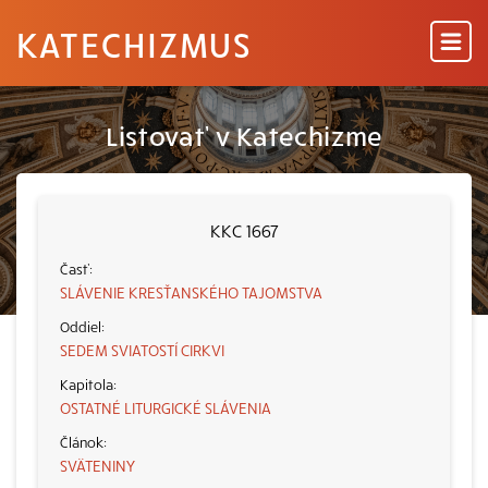
KATECHIZMUS
Listovať v Katechizme
KKC 1667
SLÁVENIE KRESŤANSKÉHO TAJOMSTVA
SEDEM SVIATOSTÍ CIRKVI
OSTATNÉ LITURGICKÉ SLÁVENIA
SVÄTENINY