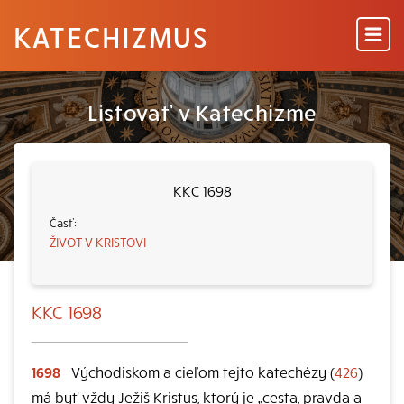
KATECHIZMUS
Listovať v Katechizme
KKC 1698
ŽIVOT V KRISTOVI
KKC 1698
1698
Východiskom a cieľom tejto katechézy (
426
)
má byť vždy Ježiš Kristus, ktorý je „cesta, pravda a