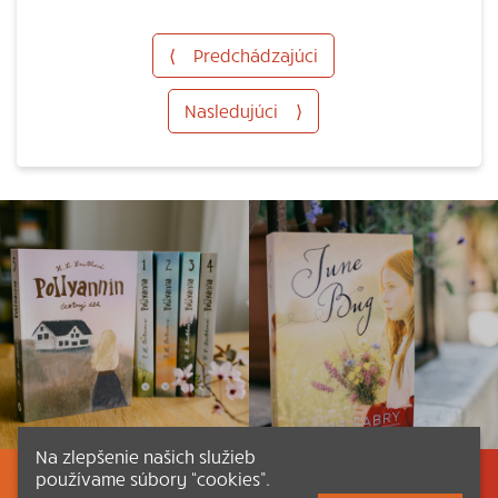
⟨
Predchádzajúci
Nasledujúci
⟩
Na zlepšenie našich služieb
používame súbory “cookies”.
Listovať
Obsah
Dokumenty a články