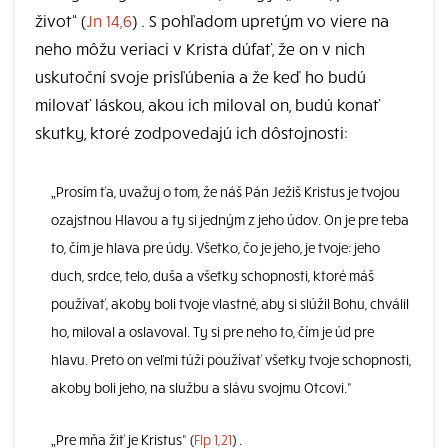
život“ (
Jn 14,6
) . S pohľadom upretým vo viere na
neho môžu veriaci v Krista dúfať, že on v nich
uskutoční svoje prisľúbenia a že keď ho budú
milovať láskou, akou ich miloval on, budú konať
skutky, ktoré zodpovedajú ich dôstojnosti:
„Prosím ťa, uvažuj o tom, že náš Pán Ježiš Kristus je tvojou
ozajstnou Hlavou a ty si jedným z jeho údov. On je pre teba
to, čím je hlava pre údy. Všetko, čo je jeho, je tvoje: jeho
duch, srdce, telo, duša a všetky schopnosti, ktoré máš
používať, akoby boli tvoje vlastné, aby si slúžil Bohu, chválil
ho, miloval a oslavoval. Ty si pre neho to, čím je úd pre
hlavu. Preto on veľmi túži používať všetky tvoje schopnosti,
akoby boli jeho, na službu a slávu svojmu Otcovi.“
„Pre mňa žiť je Kristus“ (
Flp 1,21
) .