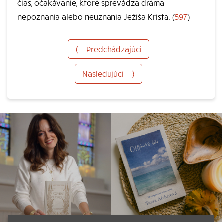
čias, očakávanie, ktoré sprevádza dráma
nepoznania alebo neuznania Ježiša Krista. (
597
)
⟨
Predchádzajúci
Nasledujúci
⟩