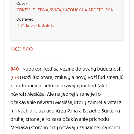
CIRKEV JE JEDNA, SVÄTÁ, KATOLÍCKA A APOŠTOLSKÁ
III. Cirkev je katolícka
KKC 840
840
Napokon, keď sa vezme do úvahy budúcnosť,
(
674
) Boží ľud Starej zmluvy a nový Boží ľud smerujú
k podobnému cieľu: očakávajú príchod (alebo
návrat) Mesiáša. Ale na jednej strane je to
očakávanie návratu Mesiáša, ktorý zomrel a vstal z
mŕtvych a je uznávaný za Pána a Božieho Syna; na
druhej strane je to zasa očakávanie príchodu
Mesiáša (ktorého črty ostávajú zahalené) na konci