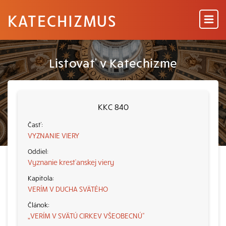
KATECHIZMUS
Listovať v Katechizme
KKC 840
VYZNANIE VIERY
Vyznanie kresťanskej viery
VERÍM V DUCHA SVÄTÉHO
„VERÍM V SVÄTÚ CIRKEV VŠEOBECNÚ“