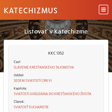
KATECHIZMUS
Listovať v Katechizme
KKC 1352
SLÁVENIE KRESŤANSKÉHO TAJOMSTVA
SEDEM SVIATOSTÍ CIRKVI
SVIATOSTI UVÁDZANIA DO KRESŤANSKÉHO ŽIVOTA
SVIATOSŤ EUCHARISTIE