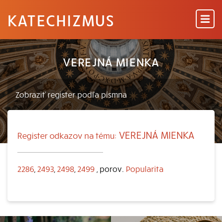
KATECHIZMUS
VEREJNÁ MIENKA
VEREJNÁ MIENKA
Register odkazov na tému:
2286
,
2493
,
2498
,
2499
, porov.
Popularita