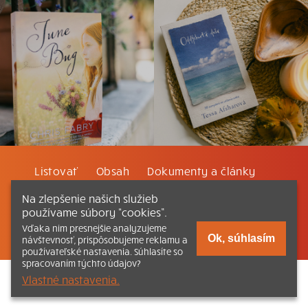
Listovať
Obsah
Dokumenty a články
Na zlepšenie našich služieb
Kontakt
Tlačená verzia Katechizmu
používame súbory “cookies”.
Vďaka nim presnejšie analyzujeme
© 2026 katechizmus.sk |
Všetky práva vyhradené
| Táto stránka
Ok, súhlasím
návštevnosť, prispôsobujeme reklamu a
funguje aj vďaka kresťanskému kníhkupectvu
Kumran.sk
používateľské nastavenia. Súhlasíte so
spracovaním týchto údajov?
Vlastné nastavenia.