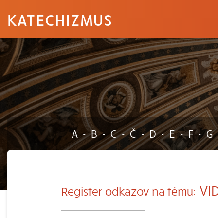
KATECHIZMUS
A
B
C
Č
D
E
F
G
-
-
-
-
-
-
-
VI
Register odkazov na tému: