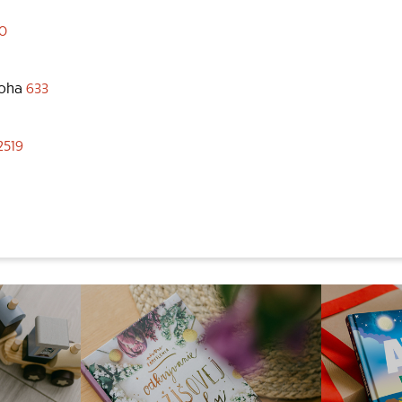
20
Boha
633
2519