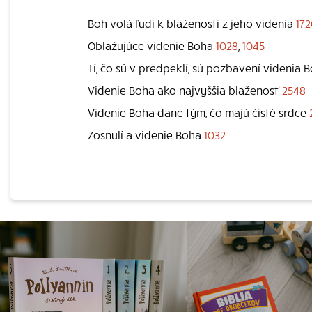
Boh volá ľudí k blaženosti z jeho videnia
17
Oblažujúce videnie Boha
1028
,
1045
Tí, čo sú v predpeklí, sú pozbavení videnia 
Videnie Boha ako najvyššia blaženosť
2548
Videnie Boha dané tým, čo majú čisté srdce
Zosnulí a videnie Boha
1032