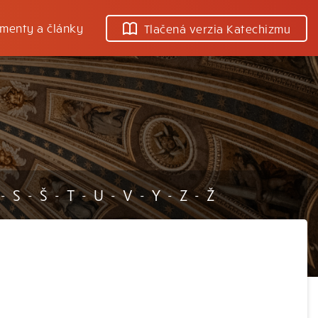
menty a články
Tlačená verzia Katechizmu
S
Š
T
U
V
Y
Z
Ž
-
-
-
-
-
-
-
-