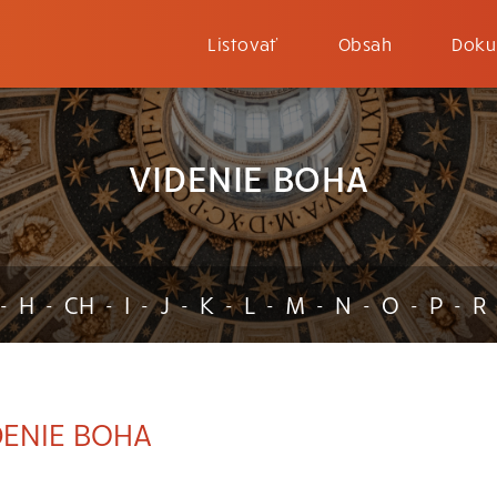
Listovať
Obsah
Doku
VIDENIE BOHA
H
CH
I
J
K
L
M
N
O
P
R
-
-
-
-
-
-
-
-
-
-
-
DENIE BOHA