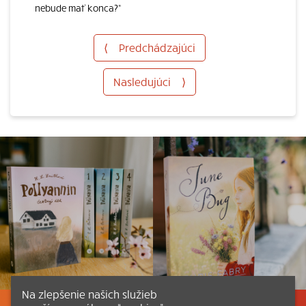
nebude mať konca?“
⟨
Predchádzajúci
Nasledujúci
⟩
Na zlepšenie našich služieb