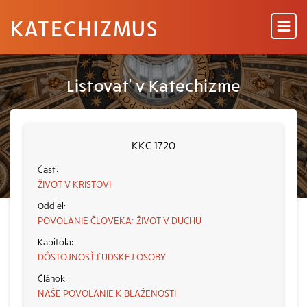
KATECHIZMUS
Listovať v Katechizme
KKC 1720
ŽIVOT V KRISTOVI
POVOLANIE ČLOVEKA: ŽIVOT V DUCHU
DÔSTOJNOSŤ ĽUDSKEJ OSOBY
NAŠE POVOLANIE K BLAŽENOSTI