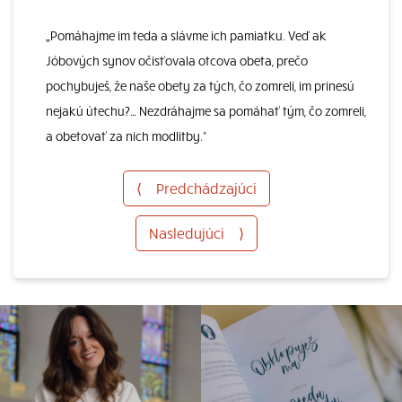
„Pomáhajme im teda a slávme ich pamiatku. Veď ak
Jóbových synov očisťovala otcova obeta, prečo
pochybuješ, že naše obety za tých, čo zomreli, im prinesú
nejakú útechu?… Nezdráhajme sa pomáhať tým, čo zomreli,
a obetovať za nich modlitby.“
⟨
Predchádzajúci
Nasledujúci
⟩