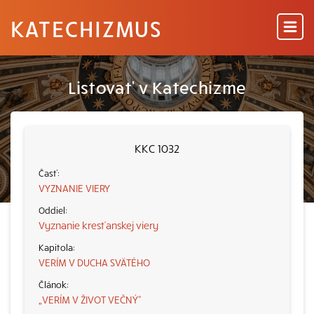
KATECHIZMUS
Listovať v Katechizme
KKC 1032
VYZNANIE VIERY
Vyznanie kresťanskej viery
VERÍM V DUCHA SVÄTÉHO
„VERÍM V ŽIVOT VEČNÝ“