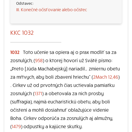
III. Konečné očisťovanie alebo očistec
KKC 1032
1032
Toto učenie sa opiera aj o prax modliť sa za
zosnulých, (
958
) o ktorej hovorí už Sväté písmo:
„Preto [Júda Machabejský] nariadil… zmiernu obetu
za mŕtvych, aby boli zbavení hriechu“ (
2Mach 12,46
)
. Cirkev už od prvotných čias uctievala pamiatku
zosnulých (
1371
) a obetovala za nich prosby
(suffragia), najmä eucharistickú obetu, aby boli
očistení a mohli dosiahnuť oblažujúce videnie
Boha. Cirkev odporúča za zosnulých aj almužny,
(
1479
) odpustky a kajúcne skutky.