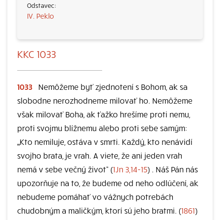
IV. Peklo
KKC 1033
1033
Nemôžeme byť zjednotení s Bohom, ak sa
slobodne nerozhodneme milovať ho. Nemôžeme
však milovať Boha, ak ťažko hrešíme proti nemu,
proti svojmu blížnemu alebo proti sebe samým:
„Kto nemiluje, ostáva v smrti. Každý, kto nenávidí
svojho brata, je vrah. A viete, že ani jeden vrah
nemá v sebe večný život“ (
1Jn 3,14-15
) . Náš Pán nás
upozorňuje na to, že budeme od neho odlúčení, ak
nebudeme pomáhať vo vážnych potrebách
chudobným a maličkým, ktorí sú jeho bratmi. (
1861
)