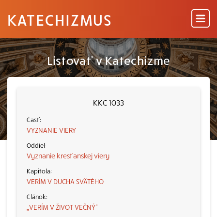
KATECHIZMUS
Listovať v Katechizme
KKC 1033
VYZNANIE VIERY
Vyznanie kresťanskej viery
VERÍM V DUCHA SVÄTÉHO
„VERÍM V ŽIVOT VEČNÝ“