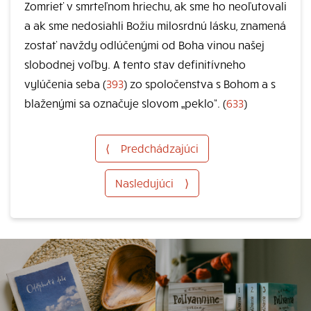
Zomrieť v smrteľnom hriechu, ak sme ho neoľutovali
a ak sme nedosiahli Božiu milosrdnú lásku, znamená
zostať navždy odlúčenými od Boha vinou našej
slobodnej voľby. A tento stav definitívneho
vylúčenia seba (
393
) zo spoločenstva s Bohom a s
blaženými sa označuje slovom „peklo“. (
633
)
⟨
Predchádzajúci
Nasledujúci
⟩