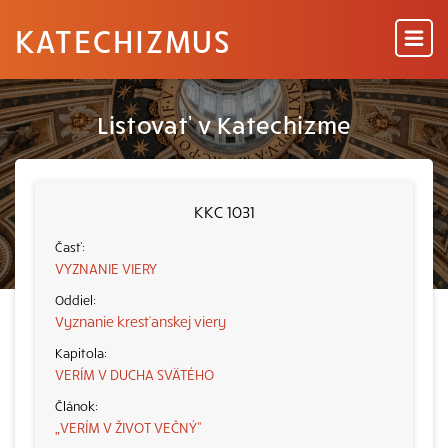
KATECHIZMUS
Listovať v Katechizme
KKC 1031
VYZNANIE VIERY
Vyznanie kresťanskej viery
VERÍM V DUCHA SVÄTÉHO
„VERÍM V ŽIVOT VEČNÝ“