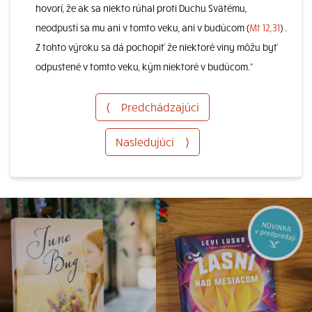
hovorí, že ak sa niekto rúhal proti Duchu Svätému,
neodpustí sa mu ani v tomto veku, ani v budúcom (
Mt 12,31
) .
Z tohto výroku sa dá pochopiť že niektoré viny môžu byť
odpustené v tomto veku, kým niektoré v budúcom.“
⟨
Predchádzajúci
Nasledujúci
⟩