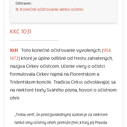
III. Konečné očisťovanie alebo očistec
KKC 1031
1031
Toto konečné očisťovanie vyvolených, (
954,
1472
) ktoré je úplne odlišné od trestu zatratených,
nazýva Cirkev očistcom. Učenie viery o očistci
formulovala Cirkev najmä na Florentskom a
Tridentskom koncile. Tradícia Cirkvi, odvolávajúc sa
na niektoré texty Svätého písma, hovorí o očistnom
ohni:
„Treba veriť, že pred [posledným] súdom je za niektoré
ľahké viny očistný oheň, pretože [ten, ktorý je] Pravda