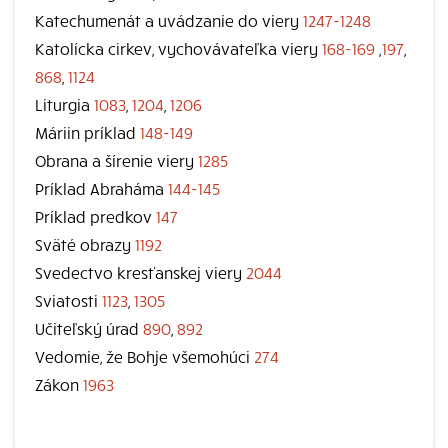
Katechumenát a uvádzanie do viery
1247-1248
Katolícka cirkev, vychovávateľka viery
168-169
,
197
,
868
,
1124
Liturgia
1083
,
1204
,
1206
Máriin príklad
148-149
Obrana a šírenie viery
1285
Príklad Abraháma
144-145
Príklad predkov
147
Sväté obrazy
1192
Svedectvo kresťanskej viery
2044
Sviatosti
1123
,
1305
Učiteľský úrad
890
,
892
Vedomie, že Bohje všemohúci
274
Zákon
1963