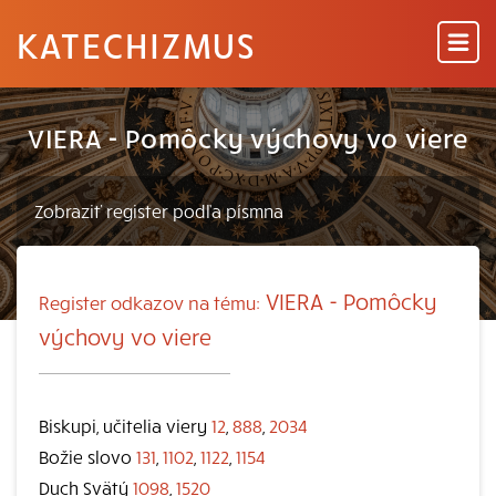
KATECHIZMUS
VIERA - Pomôcky výchovy vo viere
VIERA - Pomôcky
Register odkazov na tému:
výchovy vo viere
Biskupi, učitelia viery
12
,
888
,
2034
Božie slovo
131
,
1102
,
1122
,
1154
Duch Svätý
1098
,
1520